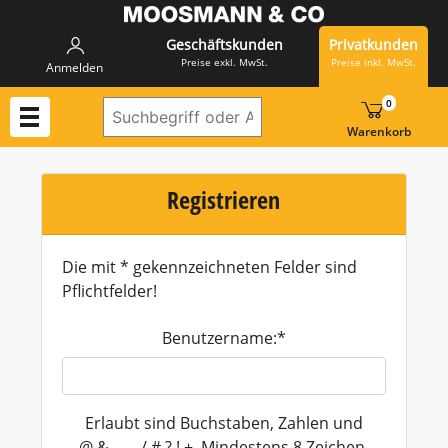
Geschäftskunden
Privatkunden
Preise exkl. MwSt.
Preise inkl. MwSt.
Anmelden
0
Suchbegriff oder Artikelnummer hi
Warenkorb
Registrieren
Die mit * gekennzeichneten Felder sind
Pflichtfelder!
Benutzername:*
Erlaubt sind Buchstaben, Zahlen und
@,&,-,_,.,/,#,?,!,+. Mindestens 8 Zeichen.