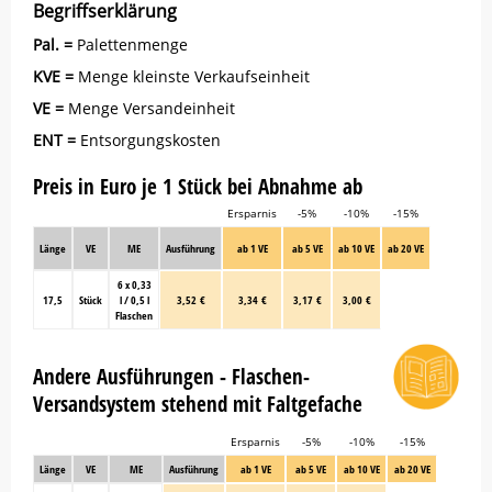
Begriffserklärung
Pal. =
Palettenmenge
KVE =
Menge kleinste Verkaufseinheit
VE =
Menge Versandeinheit
ENT =
Entsorgungskosten
Preis in Euro je 1 Stück bei Abnahme ab
Ersparnis
-5%
-10%
-15%
Länge
VE
ME
Ausführung
ab 1 VE
ab 5 VE
ab 10 VE
ab 20 VE
6 x 0,33
17,5
Stück
l / 0,5 l
3,52 €
3,34 €
3,17 €
3,00 €
Flaschen
Andere Ausführungen - Flaschen-
Versandsystem stehend mit Faltgefache
Ersparnis
-5%
-10%
-15%
Länge
VE
ME
Ausführung
ab 1 VE
ab 5 VE
ab 10 VE
ab 20 VE