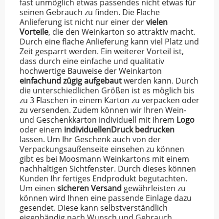
fast unmöglich etwas passendes nicht etwas für
seinen Gebrauch zu finden. Die Flache
Anlieferung ist nicht nur einer der
vielen
Vorteile
, die den Weinkarton so attraktiv macht.
Durch eine flache Anlieferung kann viel Platz und
Zeit gesparrt werden. Ein weiterer Vorteil ist,
dass durch eine einfache und qualitativ
hochwertige Bauweise der Weinkarton
einfach
und
zügig
aufgebaut
werden kann. Durch
die unterschiedlichen Größen ist es möglich bis
zu 3 Flaschen in einem Karton zu verpacken oder
zu versenden. Zudem können wir Ihren Wein-
und Geschenkkarton individuell mit Ihrem
Logo
oder einem
individuellen
Druck
bedrucken
lassen. Um Ihr Geschenk auch von der
Verpackungsaußenseite einsehen zu können
gibt es bei Moosmann Weinkartons mit einem
nachhaltigen Sichtfenster. Durch dieses können
Kunden Ihr fertiges Endprodukt begutachten.
Um einen
sicheren
Versand
gewährleisten zu
können wird Ihnen eine passende Einlage dazu
gesendet. Diese kann selbstverständlich
eigenhändig nach Wunsch und Gebrauch