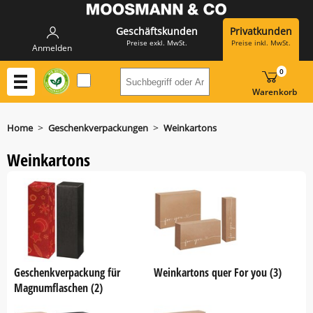
Geschäftskunden
Privatkunden
Preise exkl. MwSt.
Preise inkl. MwSt.
Anmelden
0
Suchbegriff oder Artikelnummer h
Warenkorb
>
>
Home
Geschenkverpackungen
Weinkartons
Weinkartons
Geschenkverpackung für
Weinkartons quer For you (3)
Magnumflaschen (2)