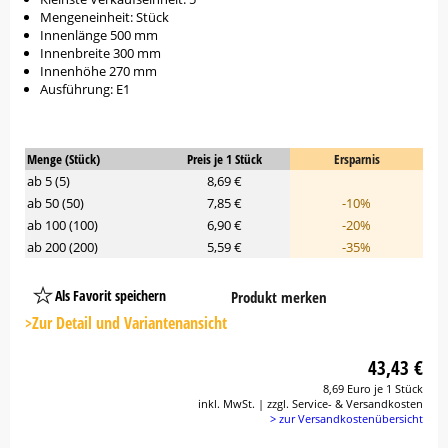
Mengeneinheit: Stück
Innenlänge 500 mm
Innenbreite 300 mm
Innenhöhe 270 mm
Ausführung: E1
Menge (Stück)
Preis je 1 Stück
Ersparnis
ab 5 (5)
8,69 €
ab 50 (50)
7,85 €
-10%
ab 100 (100)
6,90 €
-20%
ab 200 (200)
5,59 €
-35%
Als Favorit speichern
Produkt merken
Platzhalter
Button
>Zur Detail und Variantenansicht
43,43 €
8,69 Euro je 1 Stück
inkl. MwSt. | zzgl. Service- & Versandkosten
> zur Versandkostenübersicht