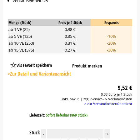
Verkaufseinheit: 25
Menge (Stück)
Preis je 1 Stück
Ersparnis
ab 1 VE (25)
0,38 €
ab 5 VE (125)
0,35 €
-10%
ab 10 VE (250)
0,31 €
-20%
ab 15 VE (375)
0,27 €
-30%
Als Favorit speichern
Produkt merken
Platzhalter
Button
>Zur Detail und Variantenansicht
9,52 €
0,38 Euro je 1 Stück
inkl. MwSt. | zzgl. Service- & Versandkosten
> zur Versandkostenübersicht
Lieferzeit:
Sofort lieferbar (869 Stück)
Stück
-
+