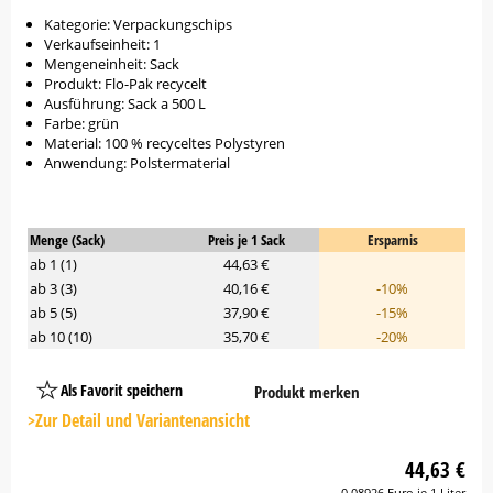
Kategorie: Verpackungschips
Verkaufseinheit: 1
Mengeneinheit: Sack
Produkt: Flo-Pak recycelt
Ausführung: Sack a 500 L
Farbe: grün
Material: 100 % recyceltes Polystyren
Anwendung: Polstermaterial
Menge (Sack)
Preis je 1 Sack
Ersparnis
ab 1 (1)
44,63 €
ab 3 (3)
40,16 €
-10%
ab 5 (5)
37,90 €
-15%
ab 10 (10)
35,70 €
-20%
Als Favorit speichern
Produkt merken
Platzhalter
Button
>Zur Detail und Variantenansicht
44,63 €
0,08926 Euro je 1 Liter