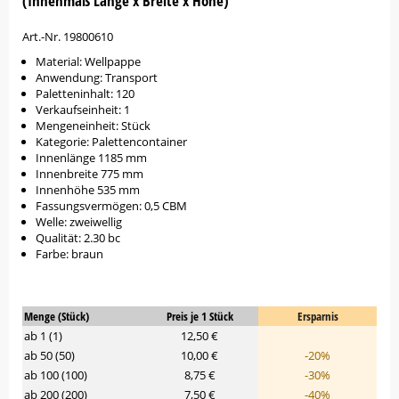
(Innenmaß Länge x Breite x Höhe)
Art.-Nr. 19800610
Material: Wellpappe
Anwendung: Transport
Paletteninhalt: 120
Verkaufseinheit: 1
Mengeneinheit: Stück
Kategorie: Palettencontainer
Innenlänge 1185 mm
Innenbreite 775 mm
Innenhöhe 535 mm
Fassungsvermögen: 0,5 CBM
Welle: zweiwellig
Qualität: 2.30 bc
Farbe: braun
Menge (Stück)
Preis je 1 Stück
Ersparnis
ab 1 (1)
12,50 €
ab 50 (50)
10,00 €
-20%
ab 100 (100)
8,75 €
-30%
ab 200 (200)
7,50 €
-40%