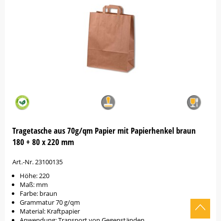
Tragetasche aus 70g/qm Papier mit Papierhenkel braun
180 + 80 x 220 mm
Art.-Nr. 23100135
Höhe: 220
Maß: mm
Farbe: braun
Grammatur 70 g/qm
Material: Kraftpapier
Anwendung: Transport von Gegenständen