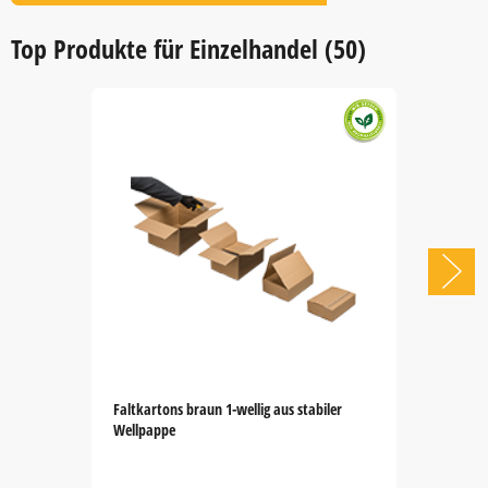
Item
1
Top Produkte für Einzelhandel (50)
of
1
Faltkartons braun 1-wellig aus stabiler
Wellpappe