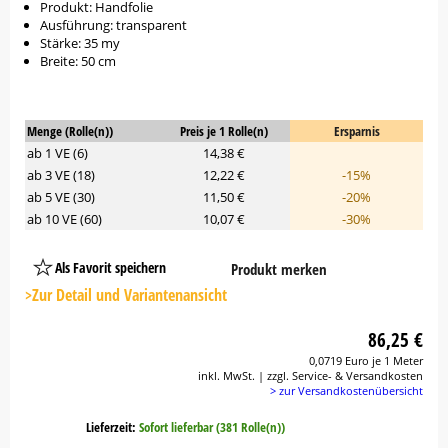
Produkt: Handfolie
Ausführung: transparent
Stärke: 35 my
Breite: 50 cm
Menge (Rolle(n))
Preis je 1 Rolle(n)
Ersparnis
ab 1 VE (6)
14,38 €
ab 3 VE (18)
12,22 €
-15%
ab 5 VE (30)
11,50 €
-20%
ab 10 VE (60)
10,07 €
-30%
Als Favorit speichern
Produkt merken
Platzhalter
Button
>Zur Detail und Variantenansicht
86,25 €
0,0719 Euro je 1 Meter
inkl. MwSt. | zzgl. Service- & Versandkosten
> zur Versandkostenübersicht
Lieferzeit:
Sofort lieferbar (381 Rolle(n))