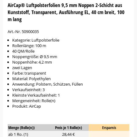
AirCap® Luftpolsterfolien 9,5 mm Noppen 2-Schicht aus
Kunststoff, Transparent, Ausführung EL, 40 cm breit, 100
m lang
Art.-Nr. 50900035
Kategorie: Luftpolsterfolie
Rollenlänge: 100 m
40 QM/Rolle
Noppengröße: Ø 9,5 mm
Noppenhöhe: 4,2 mm
zwei Lagen
Farbe: transparent
Material: Polyethylen
Anwendung: Polstern, Schützen, Füllen
Verkaufseinheit: 3
Kleinste Verkaufseinheit: 1
Mengeneinheit: Rolle(n)
Produkt: AirCap
Menge (Rolle(n))
Preis je 1 Rolle(n)
Ersparnis
ab 1 Ro. (1)
28,44 €