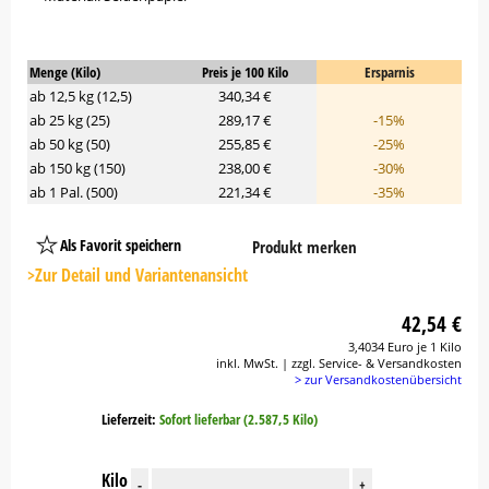
Menge (Kilo)
Preis je 100 Kilo
Ersparnis
ab 12,5 kg (12,5)
340,34 €
ab 25 kg (25)
289,17 €
-15%
ab 50 kg (50)
255,85 €
-25%
ab 150 kg (150)
238,00 €
-30%
ab 1 Pal. (500)
221,34 €
-35%
Als Favorit speichern
Produkt merken
Platzhalter
Button
>Zur Detail und Variantenansicht
42,54 €
3,4034 Euro je 1 Kilo
inkl. MwSt. | zzgl. Service- & Versandkosten
> zur Versandkostenübersicht
Lieferzeit:
Sofort lieferbar (2.587,5 Kilo)
Kilo
-
+