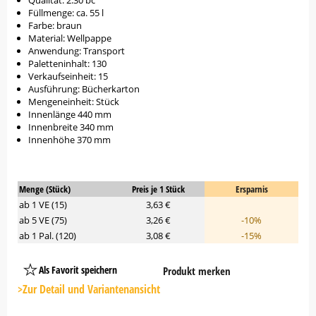
Qualität: 2.30 bc
Füllmenge: ca. 55 l
Farbe: braun
Material: Wellpappe
Anwendung: Transport
Paletteninhalt: 130
Verkaufseinheit: 15
Ausführung: Bücherkarton
Mengeneinheit: Stück
Innenlänge 440 mm
Innenbreite 340 mm
Innenhöhe 370 mm
Menge (Stück)
Preis je 1 Stück
Ersparnis
ab 1 VE (15)
3,63 €
ab 5 VE (75)
3,26 €
-10%
ab 1 Pal. (120)
3,08 €
-15%
Als Favorit speichern
Produkt merken
Platzhalter
Button
>Zur Detail und Variantenansicht