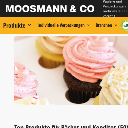
Papiere und
Verpackungen:
mehr als 8.000 
vorrätig
Produkte
Individuelle Verpackungen
Branchen
Item
2
Top Produkte für Bäcker und Konditor (50