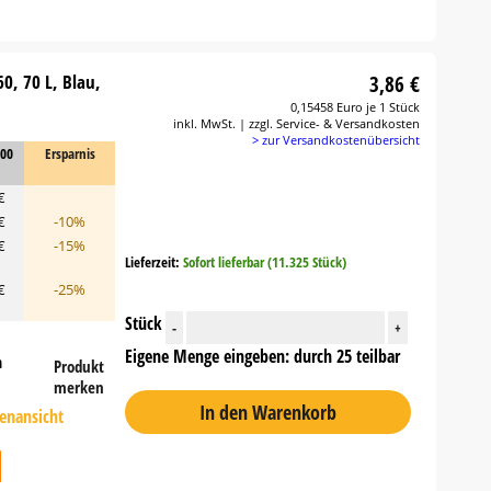
0, 70 L, Blau,
3,86 €
0,15458 Euro je 1 Stück
inkl. MwSt. | zzgl. Service- & Versandkosten
> zur Versandkostenübersicht
000
Ersparnis
€
€
-10%
€
-15%
Lieferzeit:
Sofort lieferbar (11.325 Stück)
€
-25%
Stück
-
+
Eigene Menge eingeben: durch 25 teilbar
n
Produkt
merken
In den Warenkorb
tenansicht