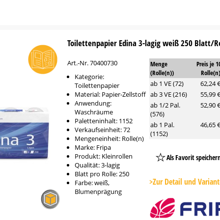
Toilettenpapier Edina 3-lagig weiß 250 Blatt/R
Art.-Nr. 70400730
Menge
Preis je 1
(Rolle(n))
Rolle(n
Kategorie:
ab 1 VE (72)
62,24 
Toilettenpapier
Material: Papier-Zellstoff
ab 3 VE (216)
55,99 
Anwendung:
ab 1/2 Pal.
52,90 
Waschräume
(576)
Paletteninhalt: 1152
ab 1 Pal.
46,65 
Verkaufseinheit: 72
(1152)
Mengeneinheit: Rolle(n)
Marke: Fripa
Produkt: Kleinrollen
Als Favorit speicher
Qualität: 3-lagig
Platzhalter
Blatt pro Rolle: 250
Button
>Zur Detail und Varian
Farbe: weiß,
Blumenprägung