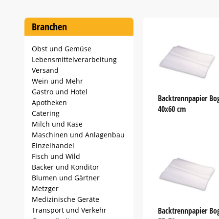
1
of
60
Branchen
Obst und Gemüse
Lebensmittelverarbeitung
Versand
Wein und Mehr
Gastro und Hotel
Backtrennpapier Bo
Apotheken
40x60 cm
Catering
Milch und Käse
Maschinen und Anlagenbau
Einzelhandel
Fisch und Wild
Bäcker und Konditor
Blumen und Gärtner
Metzger
Medizinische Geräte
Transport und Verkehr
Backtrennpapier Bo