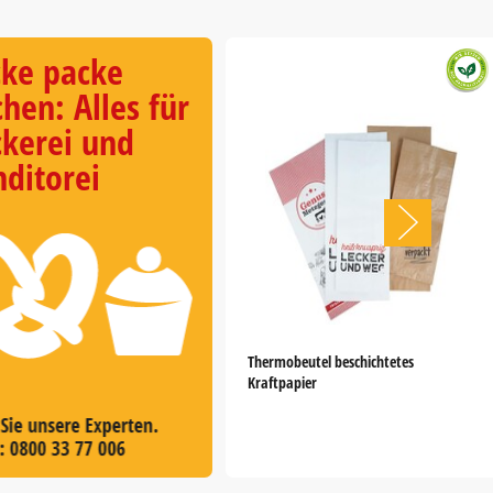
cke packe
hen: Alles für
kerei und
ditorei
Thermobeutel beschichtetes
Kraftpapier