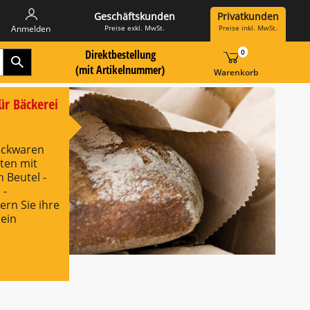
Geschäftskunden
Privatkunden
Preise exkl. MwSt.
Preise inkl. MwSt.
Anmelden
Direktbestellung
0
Zur Suche Landingpage
r Artikelnummer hier eingeben:
(mit Artikelnummer)
Warenkorb
ür Bäckerei
Backwaren
ten mit
 Beutel -
 -
rn Sie ihre
ein