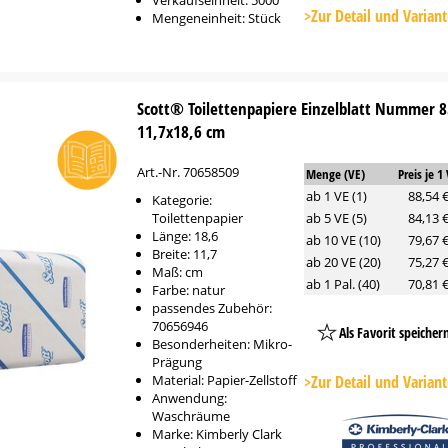
Verkaufseinheit: 5000
Button
>Zur Detail und Varian
Mengeneinheit: Stück
Scott® Toilettenpapiere Einzelblatt Nummer 8
11,7x18,6 cm
Art.-Nr. 70658509
Menge (VE)
Preis je 1
ab 1 VE (1)
88,54 
Kategorie:
Toilettenpapier
ab 5 VE (5)
84,13 
Länge: 18,6
ab 10 VE (10)
79,67 
Breite: 11,7
ab 20 VE (20)
75,27 
Maß: cm
ab 1 Pal. (40)
70,81 
Farbe: natur
passendes Zubehör:
70656946
Als Favorit speicher
Besonderheiten: Mikro-
Platzhalter
Prägung
Button
Material: Papier-Zellstoff
>Zur Detail und Varian
Anwendung:
Waschräume
Marke: Kimberly Clark