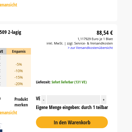
tenansicht
509 2-lagig
88,54 €
1,117929 Euro je 1 Blatt
inkl. MwSt. | zzgl. Service- & Versandkosten
> zur Versandkostenübersicht
 VE
Ersparnis
€
€
-5%
€
-10%
€
-15%
Lieferzeit:
Sofort lieferbar (131 VE)
€
-20%
n
VE
Produkt
-
+
merken
Eigene Menge eingeben: durch 1 teilbar
tenansicht
In den Warenkorb