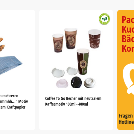
Pa
Kuc
Bäc
Kon
in mehreren
Coffee To Go Becher mit neutralem
"mmmhh..." Motiv
Kaffeemotiv 100ml - 400ml
htem Kraftpapier