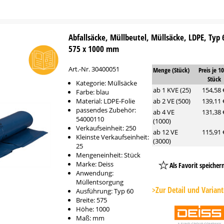
Abfallsäcke, Müllbeutel, Müllsäcke, LDPE, Typ 6
575 x 1000 mm
Art.-Nr. 30400051
Menge (Stück)
Preis je 1
Stück
Kategorie: Müllsäcke
ab 1 KVE (25)
154,58 
Farbe: blau
Material: LDPE-Folie
ab 2 VE (500)
139,11 
passendes Zubehör:
ab 4 VE
131,38 
54000110
(1000)
Verkaufseinheit: 250
ab 12 VE
115,91 
Kleinste Verkaufseinheit:
(3000)
25
Mengeneinheit: Stück
Marke: Deiss
Als Favorit speicher
Anwendung:
Platzhalter
Müllentsorgung
Button
>Zur Detail und Varian
Ausführung: Typ 60
Breite: 575
Höhe: 1000
Maß: mm