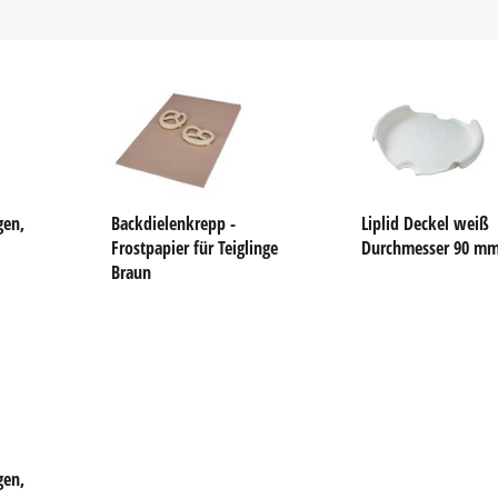
gen,
Backdielenkrepp -
Liplid Deckel weiß
Frostpapier für Teiglinge
Durchmesser 90 m
Braun
gen,