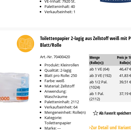
VE-Inhalt: 7920 St.
Paletteninhalt: 40
Verkaufseinheit: 1
Toilettenpapier 2-lagig aus Zellstoff weiß mit
Blatt/Rolle
Art.-Nr. 70400420
Menge
Preis je 1
(Rolle(n))
Rolle(n
Produkt: Kleinrollen
ab 1 VE (64)
46,47 
Qualität: 2-lagig
Blatt pro Rolle: 250
ab 3 VE (192)
41,83 
Farbe: weiß
ab 1/2 Pal.
39,51 
Material: Zellstoff
(1024)
Anwendung:
ab 1 Pal.
37,19 
Waschräume
(2112)
Paletteninhalt: 2112
Verkaufseinheit: 64
Mengeneinheit: Rolle(n)
Als Favorit speicher
Kategorie:
Platzhalter
Toilettenpapier
Button
>Zur Detail und Varian
Marke: ---