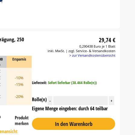
 Prägung, 250
29,74 €
0,290438 Euro je 1 Blatt
inkl. MwSt. | zzgl. Service- & Versandkosten
> zur Versandkostenübersicht
00
Ersparnis
)
€
€
-10%
Lieferzeit:
Sofort lieferbar (38.464 Rolle(n))
€
-15%
€
-20%
Rolle(n)
-
+
Eigene Menge eingeben: durch 64 teilbar
n
Produkt
In den Warenkorb
merken
tenansicht