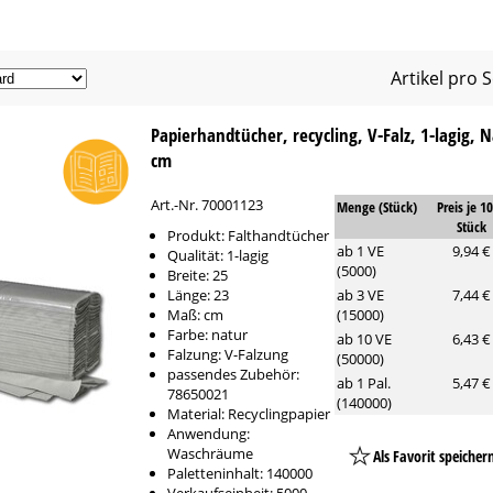
Artikel pro S
Papierhandtücher, recycling, V-Falz, 1-lagig, N
cm
Art.-Nr. 70001123
Menge (Stück)
Preis je 1
Stück
Produkt: Falthandtücher
ab 1 VE
9,94 €
Qualität: 1-lagig
(5000)
Breite: 25
Länge: 23
ab 3 VE
7,44 €
Maß: cm
(15000)
Farbe: natur
ab 10 VE
6,43 €
Falzung: V-Falzung
(50000)
passendes Zubehör:
ab 1 Pal.
5,47 €
78650021
(140000)
Material: Recyclingpapier
Anwendung:
Waschräume
Als Favorit speicher
Paletteninhalt: 140000
Platzhalter