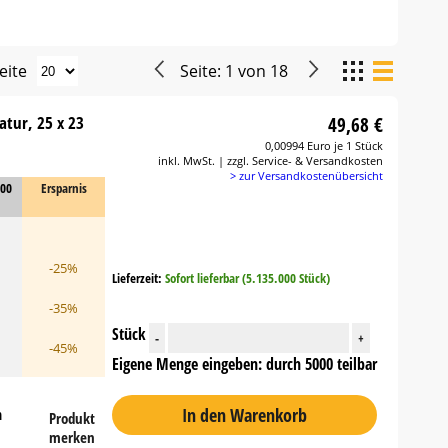
eite
Seite:
1
von
18
atur, 25 x 23
49,68 €
0,00994 Euro je 1 Stück
inkl. MwSt. | zzgl. Service- & Versandkosten
> zur Versandkostenübersicht
000
Ersparnis
-25%
Lieferzeit:
Sofort lieferbar (5.135.000 Stück)
-35%
Stück
-
+
-45%
Eigene Menge eingeben: durch 5000 teilbar
In den Warenkorb
n
Produkt
merken