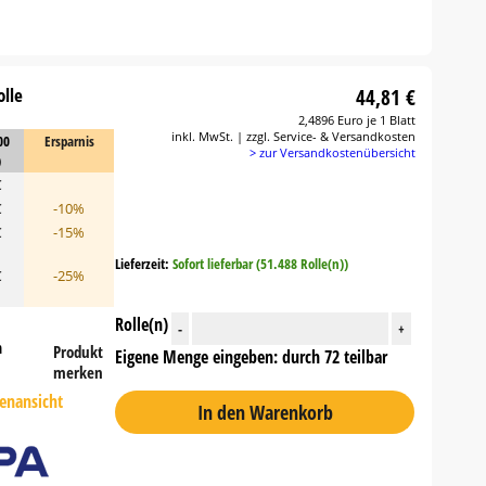
olle
44,81 €
2,4896 Euro je 1 Blatt
inkl. MwSt. | zzgl. Service- & Versandkosten
00
Ersparnis
> zur Versandkostenübersicht
)
€
€
-10%
€
-15%
Lieferzeit:
Sofort lieferbar (51.488 Rolle(n))
€
-25%
Rolle(n)
-
+
n
Produkt
Eigene Menge eingeben: durch 72 teilbar
merken
tenansicht
In den Warenkorb