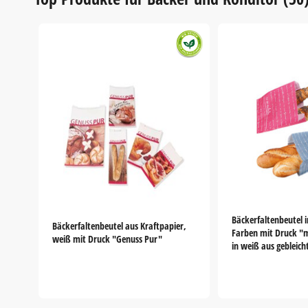
of
2
Bäckerfaltenbeutel 
Bäckerfaltenbeutel aus Kraftpapier,
Farben mit Druck 
weiß mit Druck "Genuss Pur"
in weiß aus gebleic
Item