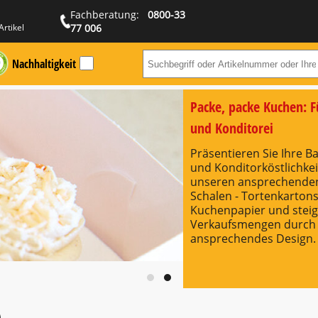
Fachberatung:
0800-33
Artikel
77 006
Nachhaltigkeit
Suchbegriff ode
Packe, packe Kuchen: F
und Konditorei
Präsentieren Sie Ihre 
und Konditorköstlichkei
unseren ansprechenden
Schalen - Tortenkartons
Kuchenpapier und steige
Verkaufsmengen durch 
ansprechendes Design.
)