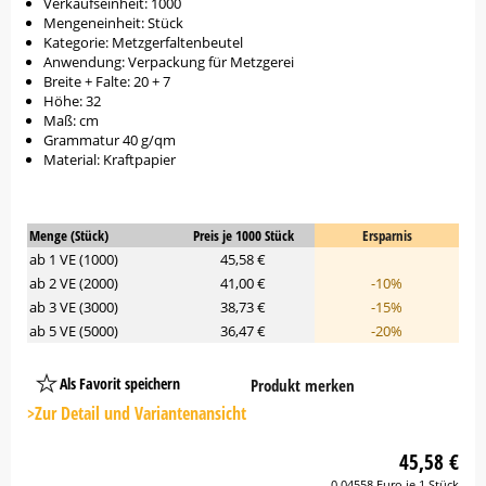
Verkaufseinheit: 1000
Mengeneinheit: Stück
Kategorie: Metzgerfaltenbeutel
Anwendung: Verpackung für Metzgerei
Breite + Falte: 20 + 7
Höhe: 32
Maß: cm
Grammatur 40 g/qm
Material: Kraftpapier
Menge (Stück)
Preis je 1000 Stück
Ersparnis
ab 1 VE (1000)
45,58 €
ab 2 VE (2000)
41,00 €
-10%
ab 3 VE (3000)
38,73 €
-15%
ab 5 VE (5000)
36,47 €
-20%
Als Favorit speichern
Produkt merken
Platzhalter
Button
>Zur Detail und Variantenansicht
45,58 €
0,04558 Euro je 1 Stück