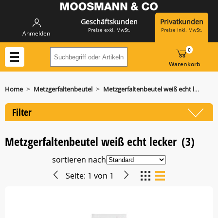
Geschäftskunden
Privatkunden
Preise exkl. MwSt.
Preise inkl. MwSt.
Anmelden
0
Suchbegriff oder Artikelnummer hier eing
Warenkorb
>
>
Home
Metzgerfaltenbeutel
Metzgerfaltenbeutel weiß echt lecker
Filter
Metzgerfaltenbeutel weiß echt lecker
(3)
sortieren nach
Seite:
1
von
1