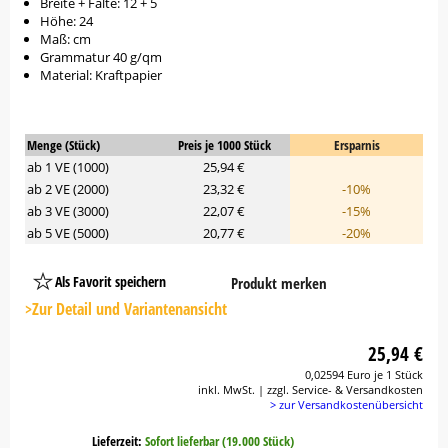
Breite + Falte: 12 + 5
Höhe: 24
Maß: cm
Grammatur 40 g/qm
Material: Kraftpapier
Menge (Stück)
Preis je 1000 Stück
Ersparnis
ab 1 VE (1000)
25,94 €
ab 2 VE (2000)
23,32 €
-10%
ab 3 VE (3000)
22,07 €
-15%
ab 5 VE (5000)
20,77 €
-20%
Als Favorit speichern
Produkt merken
Platzhalter
Button
>Zur Detail und Variantenansicht
25,94 €
0,02594 Euro je 1 Stück
inkl. MwSt. | zzgl. Service- & Versandkosten
> zur Versandkostenübersicht
Lieferzeit:
Sofort lieferbar (19.000 Stück)