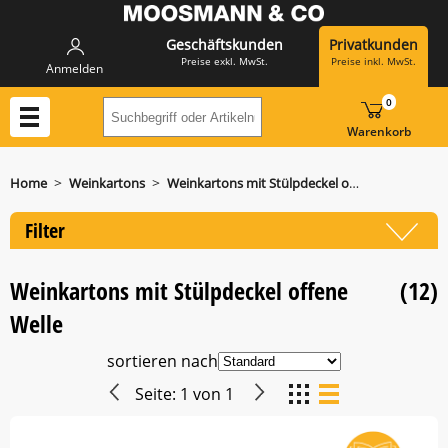
Geschäftskunden
Privatkunden
Preise exkl. MwSt.
Preise inkl. MwSt.
Anmelden
0
Suchbegriff oder Artikelnummer hier eing
Warenkorb
>
>
Home
Weinkartons
Weinkartons mit Stülpdeckel offene Welle
Filter
Weinkartons mit Stülpdeckel offene
(12)
Welle
sortieren nach
Seite:
1
von
1