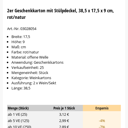
2er Geschenkkarton mit Stülpdeckel, 38,5 x 17,5 x 9 cm,
rot/natur
Art.-Nr. 03028054
Breite: 17,5
Höhe: 9
Maß: cm
Farbe: rot/natur
Material: offene Welle
Anwendung: Geschenkkartons
Verkaufseinheit: 25
Mengeneinheit: Stück
Kategorie: Weinkartons
Ausführung: 2 x Wein/Sekt
Länge: 38,5
Menge (Stück)
Preis je 1 Stück
Ersparnis
ab 1 VE (25)
3,12 €
ab 5 VE (125)
2,99 €
-4%
ab 10 VE (250)
2,89 €
-7%