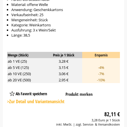
Material: offene Welle
Anwendung: Geschenkkartons
Verkaufseinheit: 25
Mengeneinheit: Stück
Kategorie: Weinkartons
Ausführung: 3 x Wein/Sekt
Länge: 38,5
Menge (Stück)
Preis je 1 Stück
Ersparnis
ab 1 VE (25)
3,28 €
ab 5 VE (125)
3,15 €
-4%
ab 10 VE (250)
3,06 €
-7%
ab 20 VE (500)
2,95 €
-10%
Als Favorit speichern
Produkt merken
Platzhalter
Button
>Zur Detail und Variantenansicht
82,11 €
3,28 Euro je 1 Stück
inkl. MwSt. | zzgl. Service- & Versandkosten