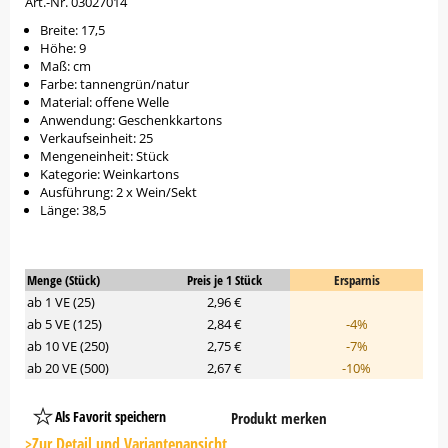
Art.-Nr. 03027014
Breite: 17,5
Höhe: 9
Maß: cm
Farbe: tannengrün/natur
Material: offene Welle
Anwendung: Geschenkkartons
Verkaufseinheit: 25
Mengeneinheit: Stück
Kategorie: Weinkartons
Ausführung: 2 x Wein/Sekt
Länge: 38,5
Menge (Stück)
Preis je 1 Stück
Ersparnis
ab 1 VE (25)
2,96 €
ab 5 VE (125)
2,84 €
-4%
ab 10 VE (250)
2,75 €
-7%
ab 20 VE (500)
2,67 €
-10%
Als Favorit speichern
Produkt merken
Platzhalter
Button
>Zur Detail und Variantenansicht