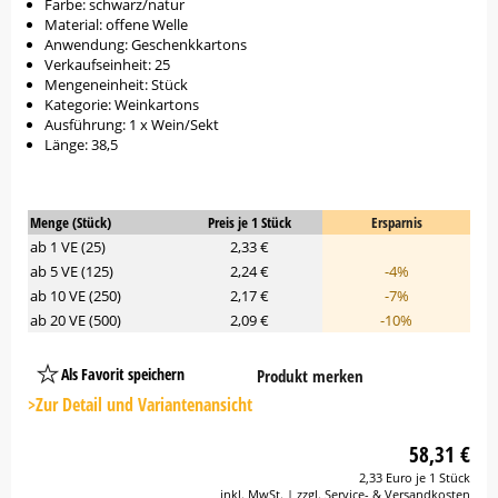
Farbe: schwarz/natur
Material: offene Welle
Anwendung: Geschenkkartons
Verkaufseinheit: 25
Mengeneinheit: Stück
Kategorie: Weinkartons
Ausführung: 1 x Wein/Sekt
Länge: 38,5
Menge (Stück)
Preis je 1 Stück
Ersparnis
ab 1 VE (25)
2,33 €
ab 5 VE (125)
2,24 €
-4%
ab 10 VE (250)
2,17 €
-7%
ab 20 VE (500)
2,09 €
-10%
Als Favorit speichern
Produkt merken
Platzhalter
Button
>Zur Detail und Variantenansicht
58,31 €
2,33 Euro je 1 Stück
inkl. MwSt. | zzgl. Service- & Versandkosten