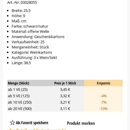
Art.-Nr. 03028055
Breite: 25,5
Höhe: 9
Maß: cm
Farbe: schwarz/natur
Material: offene Welle
Anwendung: Geschenkkartons
Verkaufseinheit: 25
Mengeneinheit: Stück
Kategorie: Weinkartons
Ausführung: 3 x Wein/Sekt
Länge: 38,5
Menge (Stück)
Preis je 1 Stück
Ersparnis
ab 1 VE (25)
3,45 €
ab 5 VE (125)
3,32 €
-4%
ab 10 VE (250)
3,21 €
-7%
ab 20 VE (500)
3,11 €
-10%
Als Favorit speichern
Produkt merken
Platzhalter
Button