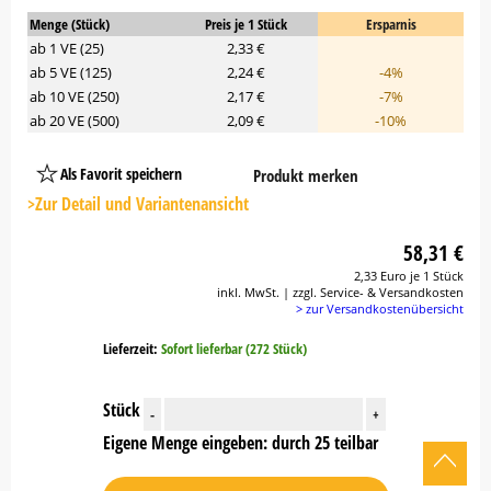
Menge (Stück)
Preis je 1 Stück
Ersparnis
ab 1 VE (25)
2,33 €
ab 5 VE (125)
2,24 €
-4%
ab 10 VE (250)
2,17 €
-7%
ab 20 VE (500)
2,09 €
-10%
Als Favorit speichern
Produkt merken
Platzhalter
Button
>Zur Detail und Variantenansicht
58,31 €
2,33 Euro je 1 Stück
inkl. MwSt. | zzgl. Service- & Versandkosten
> zur Versandkostenübersicht
Lieferzeit:
Sofort lieferbar (272 Stück)
Stück
-
+
Eigene Menge eingeben: durch 25 teilbar