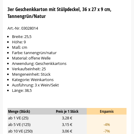
3er Geschenkkarton mit Stülpdeckel, 36 x 27 x 9 cm,
Tannengrün/Natur
Art.-Nr. 03028014
Breite: 25,5
Höhe: 9
Maß: cm
Farbe: tannengrün/natur
Material: offene Welle
Anwendung: Geschenkkartons
Verkaufseinheit: 25
Mengeneinheit: Stück
Kategorie: Weinkartons
Ausführung: 3 x Wein/Sekt
Länge: 38,5
Menge (Stück)
Preis je 1 Stück
Ersparnis
ab 1 VE (25)
3,28 €
ab 5 VE (125)
3,15 €
-4%
ab 10 VE (250)
3,06 €
-7%