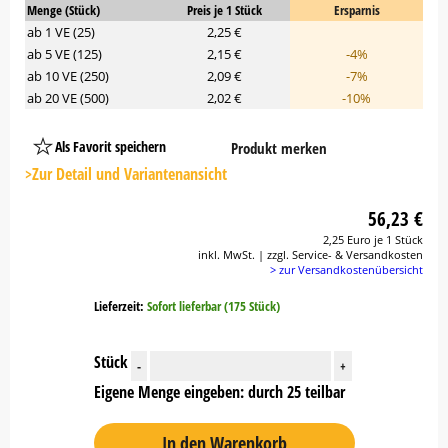
Menge (Stück)
Preis je 1 Stück
Ersparnis
ab 1 VE (25)
2,25 €
ab 5 VE (125)
2,15 €
-4%
ab 10 VE (250)
2,09 €
-7%
ab 20 VE (500)
2,02 €
-10%
Als Favorit speichern
Produkt merken
Platzhalter
Button
>Zur Detail und Variantenansicht
56,23 €
2,25 Euro je 1 Stück
inkl. MwSt. | zzgl. Service- & Versandkosten
> zur Versandkostenübersicht
Lieferzeit:
Sofort lieferbar (175 Stück)
Stück
-
+
Eigene Menge eingeben: durch 25 teilbar
In den Warenkorb