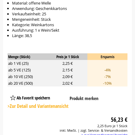
Material: offene Welle
Anwendung: Geschenkkartons
Verkaufseinheit: 25
Mengeneinheit: Stück
Kategorie: Weinkartons
Ausführung: 1 x Wein/Sekt
Länge: 38,5
Menge (Stück)
Preis je 1 Stück
Ersparnis
ab 1 VE (25)
2,25 €
ab 5 VE (125)
2,15 €
-4%
ab 10 VE (250)
2,09 €
-7%
ab 20 VE (500)
2,02 €
-10%
Als Favorit speichern
Produkt merken
Platzhalter
Button
>Zur Detail und Variantenansicht
56,23 €
2,25 Euro je 1 Stück
inkl. MwSt. | zzgl. Service- & Versandkosten
> zur Versandkostenübersicht