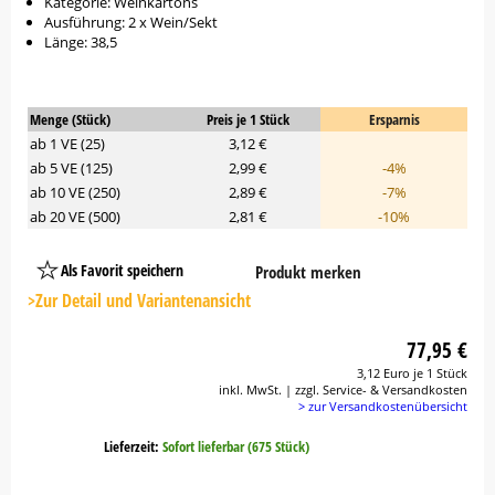
Kategorie: Weinkartons
Ausführung: 2 x Wein/Sekt
Länge: 38,5
Menge (Stück)
Preis je 1 Stück
Ersparnis
ab 1 VE (25)
3,12 €
ab 5 VE (125)
2,99 €
-4%
ab 10 VE (250)
2,89 €
-7%
ab 20 VE (500)
2,81 €
-10%
Als Favorit speichern
Produkt merken
Platzhalter
Button
>Zur Detail und Variantenansicht
77,95 €
3,12 Euro je 1 Stück
inkl. MwSt. | zzgl. Service- & Versandkosten
> zur Versandkostenübersicht
Lieferzeit:
Sofort lieferbar (675 Stück)