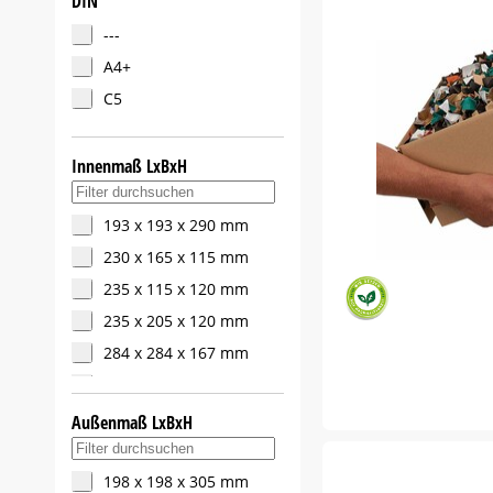
DIN
PB KSF 1.31.23.21
---
PB KSF 1.33.28.18
A4+
PB KSF 1.38.28.18
C5
Innenmaß LxBxH
Suche in Innenmaß LxBxH-Filter
193 x 193 x 290 mm
230 x 165 x 115 mm
235 x 115 x 120 mm
235 x 205 x 120 mm
284 x 284 x 167 mm
284 x 284 x 284 mm
305 x 250 x 175 mm
Außenmaß LxBxH
Suche in Außenmaß LxBxH-Filter
310 x 230 x 210 mm
334 x 284 x 187 mm
198 x 198 x 305 mm