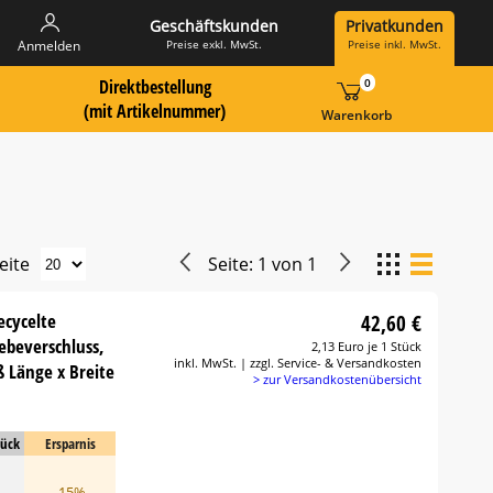
Geschäftskunden
Privatkunden
Preise exkl. MwSt.
Preise inkl. MwSt.
Anmelden
Direktbestellung
0
 Suche Landingpage
ummer hier eingeben:
(mit Artikelnummer)
Warenkorb
eite
Seite:
1
von
1
ecycelte
42,60 €
lebeverschluss,
2,13 Euro je 1 Stück
inkl. MwSt. | zzgl. Service- & Versandkosten
 Länge x Breite
> zur Versandkostenübersicht
tück
Ersparnis
-15%