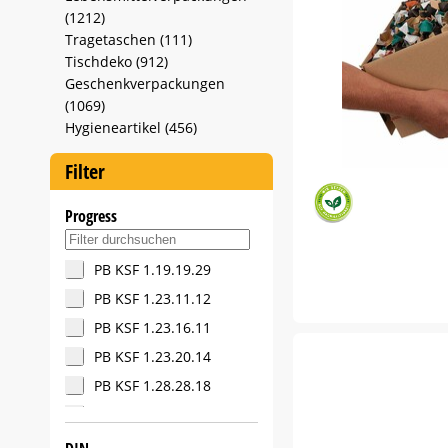
(1212)
Tragetaschen (111)
Tischdeko (912)
Geschenkverpackungen
(1069)
Hygieneartikel (456)
Filter
Progress
Suche in Progress-Filter
PB KSF 1.19.19.29
PB KSF 1.23.11.12
PB KSF 1.23.16.11
PB KSF 1.23.20.14
PB KSF 1.28.28.18
PB KSF 1.28.28.28
PB KSF 1.30.25.15