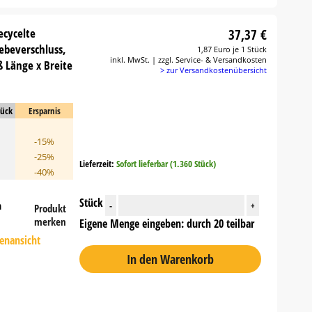
ecycelte
37,37 €
lebeverschluss,
1,87 Euro je 1 Stück
inkl. MwSt. | zzgl. Service- & Versandkosten
 Länge x Breite
> zur Versandkostenübersicht
tück
Ersparnis
-15%
-25%
Lieferzeit:
Sofort lieferbar (1.360 Stück)
-40%
Stück
n
-
+
Produkt
merken
Eigene Menge eingeben: durch 20 teilbar
tenansicht
In den Warenkorb