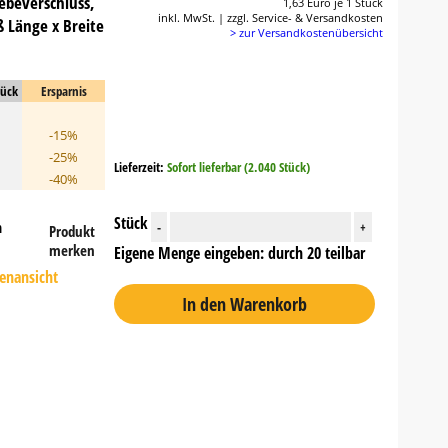
lebeverschluss,
1,63 Euro je 1 Stück
inkl. MwSt. | zzgl. Service- & Versandkosten
 Länge x Breite
> zur Versandkostenübersicht
tück
Ersparnis
-15%
-25%
Lieferzeit:
Sofort lieferbar (2.040 Stück)
-40%
Stück
n
-
+
Produkt
merken
Eigene Menge eingeben: durch 20 teilbar
tenansicht
In den Warenkorb