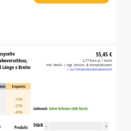
ecycelte
55,45 €
lebeverschluss,
2,77 Euro je 1 Stück
inkl. MwSt. | zzgl. Service- & Versandkosten
 Länge x Breite
> zur Versandkostenübersicht
tück
Ersparnis
-15%
-25%
Lieferzeit:
Sofort lieferbar (680 Stück)
-40%
Stück
n
-
+
Produkt