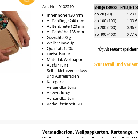
Art.-Nr. 40102510
Menge (Stück)
Preis je 1 S
ab 20 (20)
1,29 €
Innenhöhe 120 mm
Außenlänge 240 mm
ab 100 (100)
1,09 €
Außenbreite 120 mm
ab 200 (200)
0,96 €
Außenhöhe 135 mm
ab 400 (400)
0,77 €
Gewicht: 90 g
Welle: einwellig
Qualität: 1.20b
Als Favorit speicher
Farbe: braun
Platzhalter
Material: Wellpappe
Button
>Zur Detail und Varian
Ausführung:
Selbstklebeverschluss
und Aufreißfaden
Kategorie:
Versandkartons
Anwendung:
Versandkarton
Verkaufseinheit: 20
Versandkarton, Wellpappkarton, Kartonage, r