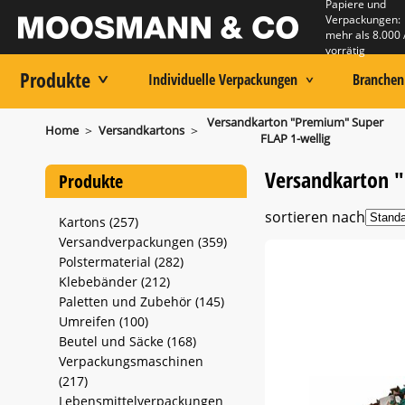
Papiere und
Verpackungen:
mehr als 8.000 
vorrätig
Produkte
Individuelle Verpackungen
Branchen
Versandkarton "Premium" Super
>
>
Home
Versandkartons
FLAP 1-wellig
Versandkarton "
Produkte
sortieren nach
Kartons (257)
Versandverpackungen (359)
Polstermaterial (282)
Klebebänder (212)
Paletten und Zubehör (145)
Umreifen (100)
Beutel und Säcke (168)
Verpackungsmaschinen
(217)
Lebensmittelverpackungen