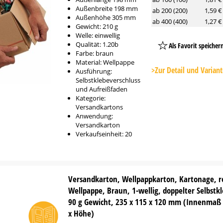
Außenbreite 198 mm
ab 200 (200)
1,59 €
Außenhöhe 305 mm
ab 400 (400)
1,27 €
Gewicht: 210 g
Welle: einwellig
Qualität: 1.20b
Als Favorit speicher
Farbe: braun
Platzhalter
Material: Wellpappe
Button
>Zur Detail und Varian
Ausführung:
Selbstklebeverschluss
und Aufreißfaden
Kategorie:
Versandkartons
Anwendung:
Versandkarton
Verkaufseinheit: 20
Versandkarton, Wellpappkarton, Kartonage, r
Wellpappe, Braun, 1-wellig, doppelter Selbstk
90 g Gewicht, 235 x 115 x 120 mm (Innenmaß 
x Höhe)