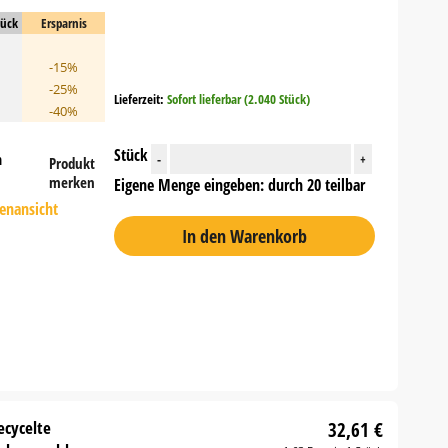
tück
Ersparnis
-15%
-25%
Lieferzeit:
Sofort lieferbar (2.040 Stück)
-40%
Stück
n
-
+
Produkt
merken
Eigene Menge eingeben: durch 20 teilbar
tenansicht
In den Warenkorb
ecycelte
32,61 €