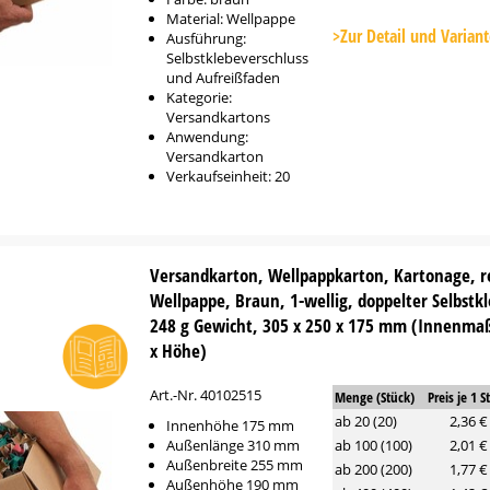
Platzhalter
Material: Wellpappe
Button
>Zur Detail und Varian
Ausführung:
Selbstklebeverschluss
und Aufreißfaden
Kategorie:
Versandkartons
Anwendung:
Versandkarton
Verkaufseinheit: 20
Versandkarton, Wellpappkarton, Kartonage, r
Wellpappe, Braun, 1-wellig, doppelter Selbstk
248 g Gewicht, 305 x 250 x 175 mm (Innenmaß
x Höhe)
Art.-Nr. 40102515
Menge (Stück)
Preis je 1 S
ab 20 (20)
2,36 €
Innenhöhe 175 mm
Außenlänge 310 mm
ab 100 (100)
2,01 €
Außenbreite 255 mm
ab 200 (200)
1,77 €
Außenhöhe 190 mm