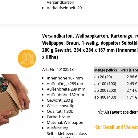
Versandkarton
Verkaufseinheit: 20
Versandkarton, Wellpappkarton, Kartonage, r
Wellpappe, Braun, 1-wellig, doppelter Selbstk
280 g Gewicht, 284 x 284 x 167 mm (Innenmaß
x Höhe)
Art.-Nr. 40102513
Menge (Stück)
Preis je 1 S
ab 20 (20)
2,86 €
Innenhöhe 167 mm
Außenlänge 289 mm
ab 100 (100)
2,43 €
Außenbreite 289 mm
ab 200 (200)
2,14 €
Außenhöhe 182 mm
ab 400 (400)
1,71 €
Gewicht: 280 g
Welle: einwellig
Qualität: 1.30b
Als Favorit speicher
Farbe: braun
Platzhalter
Material: Wellpappe
Button
>Zur Detail und Varian
Ausführung:
Selbstklebeverschluss