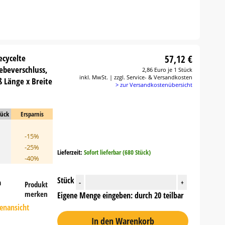
ecycelte
57,12 €
lebeverschluss,
2,86 Euro je 1 Stück
inkl. MwSt. | zzgl. Service- & Versandkosten
 Länge x Breite
> zur Versandkostenübersicht
tück
Ersparnis
-15%
-25%
Lieferzeit:
Sofort lieferbar (680 Stück)
-40%
Stück
n
-
+
Produkt
merken
Eigene Menge eingeben: durch 20 teilbar
tenansicht
In den Warenkorb