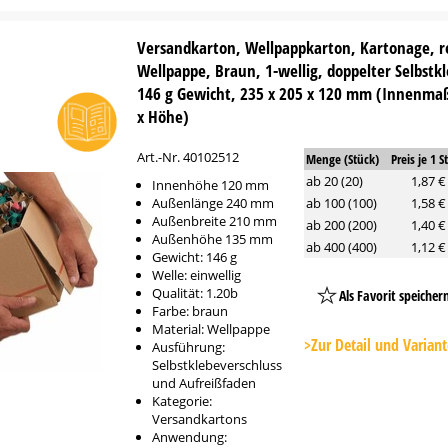
Versandkarton, Wellpappkarton, Kartonage, r
Wellpappe, Braun, 1-wellig, doppelter Selbstk
146 g Gewicht, 235 x 205 x 120 mm (Innenmaß
x Höhe)
Art.-Nr. 40102512
Menge (Stück)
Preis je 1 S
ab 20 (20)
1,87 €
Innenhöhe 120 mm
Außenlänge 240 mm
ab 100 (100)
1,58 €
Außenbreite 210 mm
ab 200 (200)
1,40 €
Außenhöhe 135 mm
ab 400 (400)
1,12 €
Gewicht: 146 g
Welle: einwellig
Qualität: 1.20b
Als Favorit speicher
Farbe: braun
Platzhalter
Material: Wellpappe
Button
>Zur Detail und Varian
Ausführung:
Selbstklebeverschluss
und Aufreißfaden
Kategorie:
Versandkartons
Anwendung: