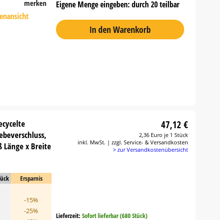
merken
Eigene Menge eingeben: durch 20 teilbar
tenansicht
In den Warenkorb
ecycelte
47,12 €
lebeverschluss,
2,36 Euro je 1 Stück
inkl. MwSt. | zzgl. Service- & Versandkosten
 Länge x Breite
> zur Versandkostenübersicht
tück
Ersparnis
-15%
-25%
Lieferzeit:
Sofort lieferbar (680 Stück)