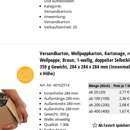
und Aufreißfaden
Kategorie:
Versandkartons
Anwendung:
Versandkarton
Verkaufseinheit: 20
Versandkarton, Wellpappkarton, Kartonage, r
Wellpappe, Braun, 1-wellig, doppelter Selbstk
350 g Gewicht, 284 x 284 x 284 mm (Innenmaß
x Höhe)
Art.-Nr. 40102514
Menge (Stück)
Preis je 1 S
ab 20 (20)
2,77 €
Innenhöhe 284 mm
Außenlänge 289 mm
ab 100 (100)
2,36 €
Außenbreite 289 mm
ab 200 (200)
2,08 €
Außenhöhe 289 mm
ab 400 (400)
1,67 €
Gewicht: 350 g
Welle: einwellig
Qualität: 1.30b
Als Favorit speicher
Farbe: braun