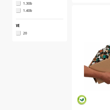
350 g
1.30b
360 g
1.40b
VE
20