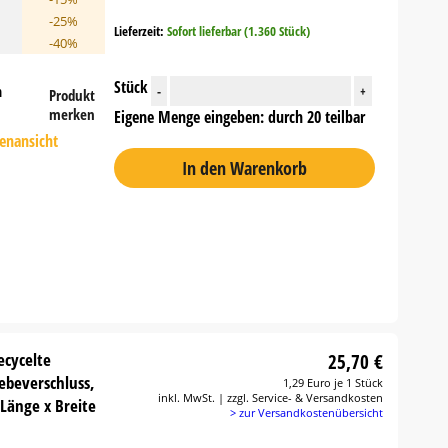
-25%
Lieferzeit:
Sofort lieferbar (1.360 Stück)
-40%
Stück
n
-
+
Produkt
merken
Eigene Menge eingeben: durch 20 teilbar
tenansicht
In den Warenkorb
ecycelte
25,70 €
lebeverschluss,
1,29 Euro je 1 Stück
inkl. MwSt. | zzgl. Service- & Versandkosten
Länge x Breite
> zur Versandkostenübersicht