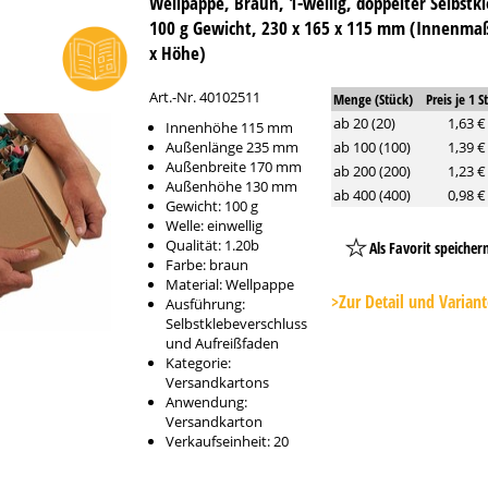
Wellpappe, Braun, 1-wellig, doppelter Selbstk
100 g Gewicht, 230 x 165 x 115 mm (Innenmaß
x Höhe)
Art.-Nr. 40102511
Menge (Stück)
Preis je 1 S
ab 20 (20)
1,63 €
Innenhöhe 115 mm
Außenlänge 235 mm
ab 100 (100)
1,39 €
Außenbreite 170 mm
ab 200 (200)
1,23 €
Außenhöhe 130 mm
ab 400 (400)
0,98 €
Gewicht: 100 g
Welle: einwellig
Qualität: 1.20b
Als Favorit speicher
Farbe: braun
Platzhalter
Material: Wellpappe
Button
>Zur Detail und Varian
Ausführung:
Selbstklebeverschluss
und Aufreißfaden
Kategorie:
Versandkartons
Anwendung:
Versandkarton
Verkaufseinheit: 20