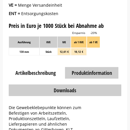
VE =
Menge Versandeinheit
ENT =
Entsorgungskosten
Preis in Euro je 1000 Stück bei Abnahme ab
Ersparnis
-20%
Ausführung
KVE
ME
ab 1 KVE
ab 1 VE
130 mm
Stück
12,61 €
10,12 €
Artikelbeschreibung
Produktinformation
Downloads
Die Gewebeklebepunkte können zum
Befestigen von Arbeitszetteln,
Produktionszetteln, Laufzetteln,
Lieferpapieren und ähnlichen
Dokumenten an Gitterboxen, KLT-