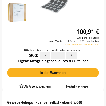
100,91 €
0,01 Euro je 1 Stück
inkl. MwSt. | zzgl. Service- & Versandkosten
> zur Versandkostenübersicht
Bitte beachten Sie die jeweiligen Mengeneinheiten
Stück
-
+
Eigene Menge eingeben: durch 8000 teilbar
In den Warenkorb
Als Favorit speichern
Produkt merken
Platzhalter
Button
Gewebeklebepunkt silber selbstklebend 8.000