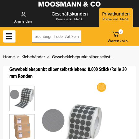
Geschäftskunden
Privatkunden
Preise exkl. MwSt.
Preise inkl. MwSt.
Anmelden
0
Suchbegriff oder Artikelnummer hier eing
Warenkorb
>
>
Home
Klebebänder
Gewebeklebepunkt silber selbstklebend
Gewebeklebepunkt silber selbstklebend 8.000 Stück/Rolle 30
mm Ronden