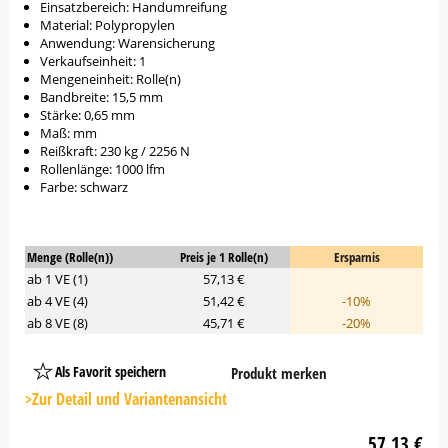
Einsatzbereich: Handumreifung
Material: Polypropylen
Anwendung: Warensicherung
Verkaufseinheit: 1
Mengeneinheit: Rolle(n)
Bandbreite: 15,5 mm
Stärke: 0,65 mm
Maß: mm
Reißkraft: 230 kg / 2256 N
Rollenlänge: 1000 lfm
Farbe: schwarz
Menge (Rolle(n))
Preis je 1 Rolle(n)
Ersparnis
ab 1 VE (1)
57,13 €
ab 4 VE (4)
51,42 €
-10%
ab 8 VE (8)
45,71 €
-20%
Als Favorit speichern
Produkt merken
Platzhalter
Button
>Zur Detail und Variantenansicht
57,13 €