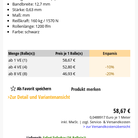
Bandbreite: 12,7 mm
Stärke: 0,63 mm
Maß: mm
Reißkraft: 160 kg / 1570 N
Rollenlänge: 1200 lfm
Farbe: schwarz
Menge (Rolle(n))
Preis je 1 Rolle(n)
Ersparnis
ab 1 VE (1)
58,67 €
ab 4 VE (4)
52,80 €
-10%
ab 8 VE (8)
46,93 €
-20%
Als Favorit speichern
Produkt merken
Platzhalter
Button
>Zur Detail und Variantenansicht
58,67 €
0,0488917 Euro je 1 Meter
inkl. MwSt. | zzgl. Service- & Versandkosten
> zur Versandkostenübersicht
Lieferzeit:
Sofort lieferbar (36 Rolle(n))