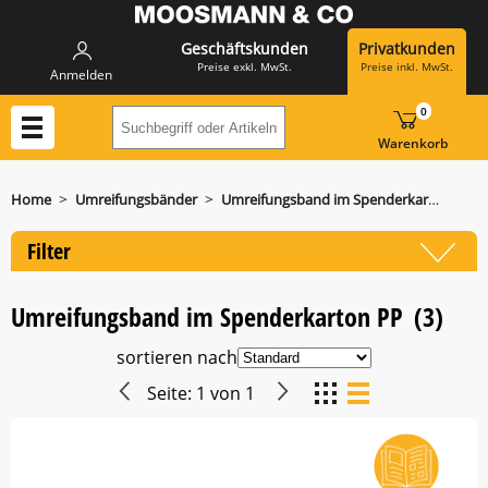
Geschäftskunden
Privatkunden
Preise exkl. MwSt.
Preise inkl. MwSt.
Anmelden
0
Suchbegriff oder Artikelnummer hier eing
Warenkorb
>
>
Home
Umreifungsbänder
Umreifungsband im Spenderkarton PP
Filter
Umreifungsband im Spenderkarton PP
(3)
sortieren nach
Seite:
1
von
1