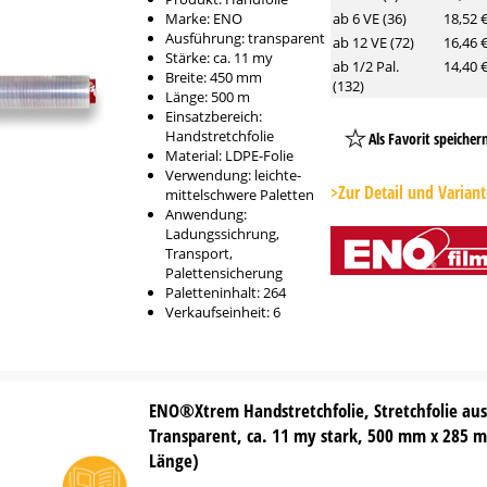
Marke: ENO
ab 6 VE (36)
18,52 
Ausführung: transparent
ab 12 VE (72)
16,46 
Stärke: ca. 11 my
ab 1/2 Pal.
14,40 
Breite: 450 mm
(132)
Länge: 500 m
Einsatzbereich:
Handstretchfolie
Als Favorit speicher
Material: LDPE-Folie
Platzhalter
Verwendung: leichte-
Button
>Zur Detail und Varian
mittelschwere Paletten
Anwendung:
Ladungssichrung,
Transport,
Palettensicherung
Paletteninhalt: 264
Verkaufseinheit: 6
ENO®Xtrem Handstretchfolie, Stretchfolie aus
Transparent, ca. 11 my stark, 500 mm x 285 m 
Länge)