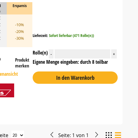
1
Ersparnis
)
€
€
-10%
€
-20%
Lieferzeit:
Sofort lieferbar (471 Rolle(n))
€
-30%
Rolle(n)
-
+
n
Produkt
Eigene Menge eingeben: durch 8 teilbar
merken
tenansicht
In den Warenkorb
eite
Seite:
1
von
1