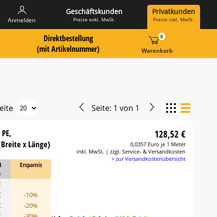
Geschäftskunden
Privatkunden
Preise exkl. MwSt.
Preise inkl. MwSt.
Anmelden
Direktbestellung
0
 Suche Landingpage
ummer hier eingeben:
(mit Artikelnummer)
Warenkorb
eite
Seite:
1
von
1
 PE,
128,52 €
(Breite x Länge)
0,0357 Euro je 1 Meter
inkl. MwSt. | zzgl. Service- & Versandkosten
> zur Versandkostenübersicht
1
Ersparnis
)
€
€
-10%
€
-20%
€
-30%