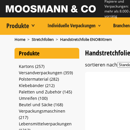
Papiere und
Verpackungen:
mehr als 8.000 
vorrätig
Produkte
Individuelle Verpackungen
Branchen
>
>
Home
Stretchfolien
Handstretchfolie ENO®Xtrem
Handstretchfol
Produkte
sortieren nach
Kartons (257)
Versandverpackungen (359)
Polstermaterial (282)
Klebebänder (212)
Paletten und Zubehör (145)
Umreifen (100)
Beutel und Säcke (168)
Verpackungsmaschinen
(217)
Lebensmittelverpackungen