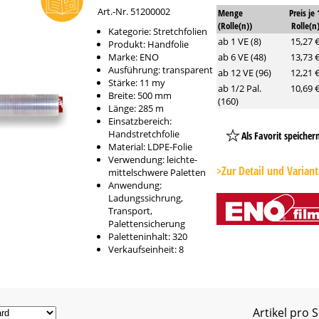
Art.-Nr. 51200002
Menge
Preis je 
(Rolle(n))
Rolle(n
Kategorie: Stretchfolien
ab 1 VE (8)
15,27 
Produkt: Handfolie
Marke: ENO
ab 6 VE (48)
13,73 
Ausführung: transparent
ab 12 VE (96)
12,21 
Stärke: 11 my
ab 1/2 Pal.
10,69 
Breite: 500 mm
(160)
Länge: 285 m
Einsatzbereich:
Handstretchfolie
Als Favorit speicher
Material: LDPE-Folie
Platzhalter
Verwendung: leichte-
Button
>Zur Detail und Varian
mittelschwere Paletten
Anwendung:
Ladungssichrung,
Transport,
Palettensicherung
Paletteninhalt: 320
Verkaufseinheit: 8
Artikel pro S