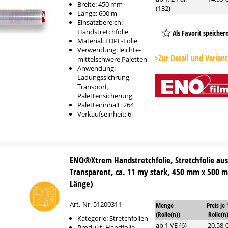
Breite: 450 mm
(132)
Länge: 600 m
Einsatzbereich:
Handstretchfolie
Als Favorit speicher
Material: LDPE-Folie
Platzhalter
Verwendung: leichte-
Button
>Zur Detail und Varian
mittelschwere Paletten
Anwendung:
Ladungssichrung,
Transport,
Palettensicherung
Paletteninhalt: 264
Verkaufseinheit: 6
ENO®Xtrem Handstretchfolie, Stretchfolie aus
Transparent, ca. 11 my stark, 450 mm x 500 m 
Länge)
Art.-Nr. 51200311
Menge
Preis je 
(Rolle(n))
Rolle(n
Kategorie: Stretchfolien
ab 1 VE (6)
20,58 
Produkt: Handfolie