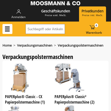
Geschäftskunden
Privatkunden
Preise exkl. MwSt.
Preise inkl. MwSt.
Anmelden
0
Suchbegriff oder Artikelnummer hier eing
Warenkorb
>
>
Home
Verpackungsmaschinen
Verpackungspolstermaschinen
Verpackungspolstermaschinen
PAPERplus® Classic - CX
PAPERplus® Classic²
Papierpolstermaschine (1)
Papierpolstermaschine (2)