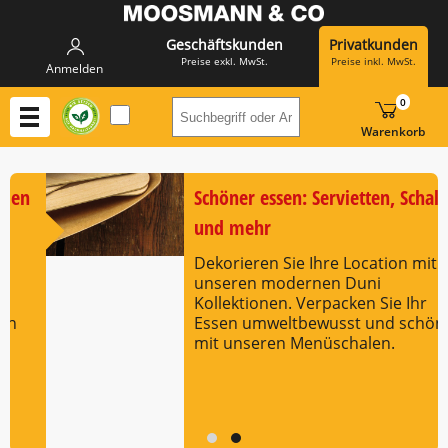
Geschäftskunden
Privatkunden
Preise exkl. MwSt.
Preise inkl. MwSt.
Anmelden
0
Suchbegriff oder Artikelnummer h
Warenkorb
alen
Schöner essen: Servietten, Schal
und mehr
it
Dekorieren Sie Ihre Location mit
unseren modernen Duni
Kollektionen. Verpacken Sie Ihr
ön
Essen umweltbewusst und schön
mit unseren Menüschalen.