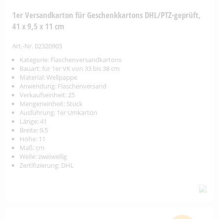
1er Versandkarton für Geschenkkartons DHL/PTZ-geprüft,
41 x 9,5 x 11 cm
Art.-Nr. 02320903
Kategorie: Flaschenversandkartons
Bauart: für 1er VK von 33 bis 38 cm
Material: Wellpappe
Anwendung: Flaschenversand
Verkaufseinheit: 25
Mengeneinheit: Stück
Ausführung: 1er Umkarton
Länge: 41
Breite: 9,5
Höhe: 11
Maß: cm
Welle: zweiwellig
Zertifizierung: DHL