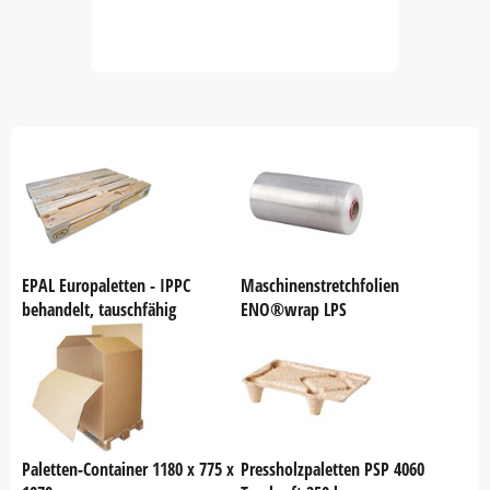
Item
1
of
60
EPAL Europaletten - IPPC
Maschinenstretchfolien
behandelt, tauschfähig
ENO®wrap LPS
Paletten-Container 1180 x 775 x
Pressholzpaletten PSP 4060