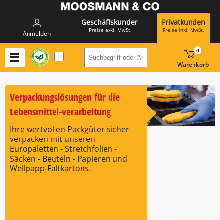
Geschäftskunden
Privatkunden
Preise exkl. MwSt.
Preise inkl. MwSt.
Anmelden
0
Suchbegriff oder Artikelnummer h
Warenkorb
Verpackungslösungen für die
Lebensmittel-verarbeitung
Ihre wertvollen Packgüter sicher
verpacken mit unseren
Europaletten - Stretchfolien -
Säcken - Beuteln - Papieren und
Wellpapp-Faltkartons.