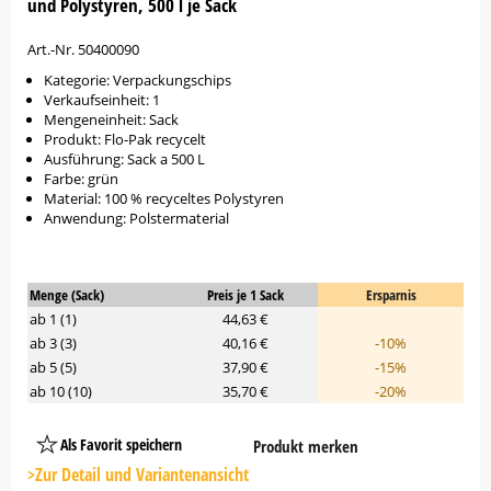
und Polystyren, 500 l je Sack
Art.-Nr. 50400090
Kategorie: Verpackungschips
Verkaufseinheit: 1
Mengeneinheit: Sack
Produkt: Flo-Pak recycelt
Ausführung: Sack a 500 L
Farbe: grün
Material: 100 % recyceltes Polystyren
Anwendung: Polstermaterial
Menge (Sack)
Preis je 1 Sack
Ersparnis
ab 1 (1)
44,63 €
ab 3 (3)
40,16 €
-10%
ab 5 (5)
37,90 €
-15%
ab 10 (10)
35,70 €
-20%
Als Favorit speichern
Produkt merken
Platzhalter
Button
>Zur Detail und Variantenansicht