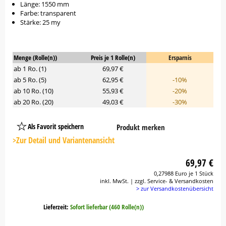
Länge: 1550 mm
Farbe: transparent
Stärke: 25 my
Menge (Rolle(n))
Preis je 1 Rolle(n)
Ersparnis
ab 1 Ro. (1)
69,97 €
ab 5 Ro. (5)
62,95 €
-10%
ab 10 Ro. (10)
55,93 €
-20%
ab 20 Ro. (20)
49,03 €
-30%
Als Favorit speichern
Produkt merken
Platzhalter
Button
>Zur Detail und Variantenansicht
69,97 €
0,27988 Euro je 1 Stück
inkl. MwSt. | zzgl. Service- & Versandkosten
> zur Versandkostenübersicht
Lieferzeit:
Sofort lieferbar (460 Rolle(n))