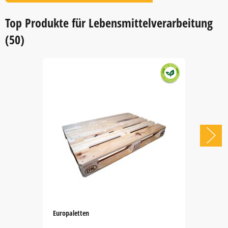
Item
1
Top Produkte für Lebensmittelverarbeitung
of
1
(50)
Europaletten