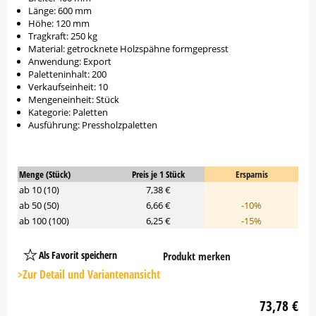
Länge: 600 mm
Höhe: 120 mm
Tragkraft: 250 kg
Material: getrocknete Holzspähne formgepresst
Anwendung: Export
Paletteninhalt: 200
Verkaufseinheit: 10
Mengeneinheit: Stück
Kategorie: Paletten
Ausführung: Pressholzpaletten
Menge (Stück)
Preis je 1 Stück
Ersparnis
ab 10 (10)
7,38 €
ab 50 (50)
6,66 €
-10%
ab 100 (100)
6,25 €
-15%
Als Favorit speichern
Produkt merken
Platzhalter
Button
>Zur Detail und Variantenansicht
73,78 €