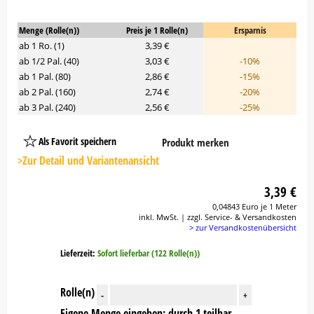
Menge (Rolle(n))
Preis je 1 Rolle(n)
Ersparnis
ab 1 Ro. (1)
3,39 €
ab 1/2 Pal. (40)
3,03 €
-10%
ab 1 Pal. (80)
2,86 €
-15%
ab 2 Pal. (160)
2,74 €
-20%
ab 3 Pal. (240)
2,56 €
-25%
Als Favorit speichern
Produkt merken
Platzhalter
Button
>Zur Detail und Variantenansicht
3,39 €
0,04843 Euro je 1 Meter
inkl. MwSt. | zzgl. Service- & Versandkosten
> zur Versandkostenübersicht
Lieferzeit:
Sofort lieferbar (122 Rolle(n))
Rolle(n)
-
+
Eigene Menge eingeben: durch 1 teilbar