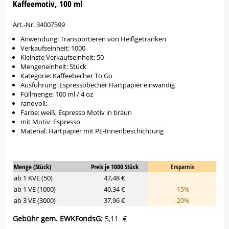
Kaffeemotiv, 100 ml
Art.-Nr. 34007599
Anwendung: Transportieren von Heißgetränken
Verkaufseinheit: 1000
Kleinste Verkaufseinheit: 50
Mengeneinheit: Stück
Kategorie: Kaffeebecher To Go
Ausführung: Espressobecher Hartpapier einwandig
Füllmenge: 100 ml / 4 oz
randvoll: ---
Farbe: weiß, Espresso Motiv in braun
mit Motiv: Espresso
Material: Hartpapier mit PE-Innenbeschichtung
Menge (Stück)
Preis je 1000 Stück
Ersparnis
ab 1 KVE (50)
47,48 €
ab 1 VE (1000)
40,34 €
-15%
ab 3 VE (3000)
37,96 €
-20%
Gebühr gem. EWKFondsG:
5,11 €