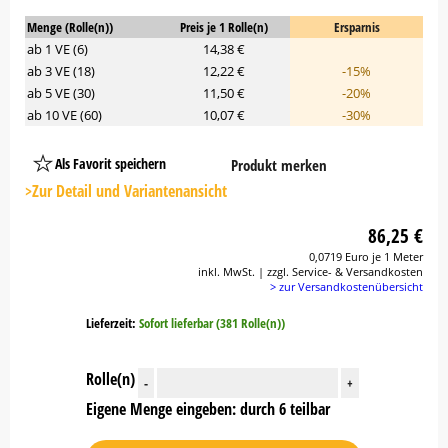
Menge (Rolle(n))
Preis je 1 Rolle(n)
Ersparnis
ab 1 VE (6)
14,38 €
ab 3 VE (18)
12,22 €
-15%
ab 5 VE (30)
11,50 €
-20%
ab 10 VE (60)
10,07 €
-30%
Als Favorit speichern
Produkt merken
Platzhalter
Button
>Zur Detail und Variantenansicht
86,25 €
0,0719 Euro je 1 Meter
inkl. MwSt. | zzgl. Service- & Versandkosten
> zur Versandkostenübersicht
Lieferzeit:
Sofort lieferbar (381 Rolle(n))
Rolle(n)
-
+
Eigene Menge eingeben: durch 6 teilbar