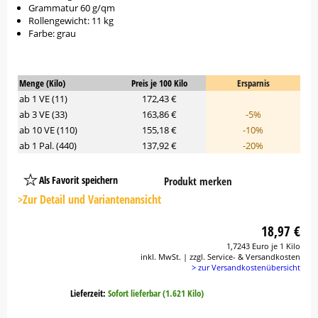
Grammatur 60 g/qm
Rollengewicht: 11 kg
Farbe: grau
Menge (Kilo)
Preis je 100 Kilo
Ersparnis
ab 1 VE (11)
172,43 €
ab 3 VE (33)
163,86 €
-5%
ab 10 VE (110)
155,18 €
-10%
ab 1 Pal. (440)
137,92 €
-20%
Als Favorit speichern
Produkt merken
Platzhalter
Button
>Zur Detail und Variantenansicht
18,97 €
1,7243 Euro je 1 Kilo
inkl. MwSt. | zzgl. Service- & Versandkosten
> zur Versandkostenübersicht
Lieferzeit:
Sofort lieferbar (1.621 Kilo)