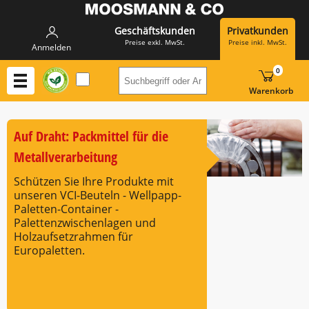
Geschäftskunden
Privatkunden
Preise exkl. MwSt.
Preise inkl. MwSt.
Anmelden
0
Suchbegriff oder Artikelnummer h
Warenkorb
Auf Draht: Packmittel für die
Metallverarbeitung
Schützen Sie Ihre Produkte mit
unseren VCI-Beuteln - Wellpapp-
Paletten-Container -
Palettenzwischenlagen und
Holzaufsetzrahmen für
Europaletten.