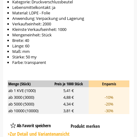
Kategorie: Druckverschlussbeutel
Lebensmittelkontakt: ja
Material: LDPE - Folie
Anwendung: Verpackung und Lagerung
Verkaufseinheit: 2000
Kleinste Verkaufseinheit: 1000
Mengeneinheit: Stück
Breite: 40
Länge: 60
Maß: mm
Stärke: 50 my
Farbe: transparent
Menge (Stück)
Preis je 1000 Stück
Ersparnis
ab 1 KVE (1000)
5,41 €
ab 3000 (3000)
4,88 €
-10%
ab 5000 (5000)
4,34 €
-20%
ab 10000 (10000)
3,81 €
-30%
Als Favorit speichern
Produkt merken
Platzhalter
Button
>Zur Detail und Variantenansicht