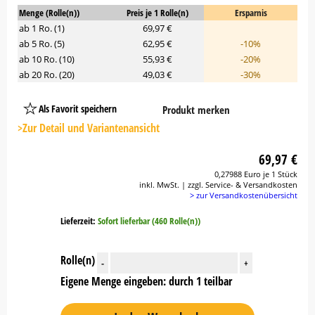
Menge (Rolle(n))
Preis je 1 Rolle(n)
Ersparnis
ab 1 Ro. (1)
69,97 €
ab 5 Ro. (5)
62,95 €
-10%
ab 10 Ro. (10)
55,93 €
-20%
ab 20 Ro. (20)
49,03 €
-30%
Als Favorit speichern
Produkt merken
Platzhalter
Button
>Zur Detail und Variantenansicht
69,97 €
0,27988 Euro je 1 Stück
inkl. MwSt. | zzgl. Service- & Versandkosten
> zur Versandkostenübersicht
Lieferzeit:
Sofort lieferbar (460 Rolle(n))
Rolle(n)
-
+
Eigene Menge eingeben: durch 1 teilbar