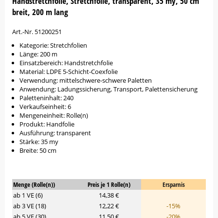
Handstretchfolie, Stretchfolie, transparent, 35 my, 50 cm
breit, 200 m lang
Art.-Nr. 51200251
Kategorie: Stretchfolien
Länge: 200 m
Einsatzbereich: Handstretchfolie
Material: LDPE 5-Schicht-Coexfolie
Verwendung: mittelschwere-schwere Paletten
Anwendung: Ladungssicherung, Transport, Palettensicherung
Paletteninhalt: 240
Verkaufseinheit: 6
Mengeneinheit: Rolle(n)
Produkt: Handfolie
Ausführung: transparent
Stärke: 35 my
Breite: 50 cm
Menge (Rolle(n))
Preis je 1 Rolle(n)
Ersparnis
ab 1 VE (6)
14,38 €
ab 3 VE (18)
12,22 €
-15%
ab 5 VE (30)
11,50 €
-20%