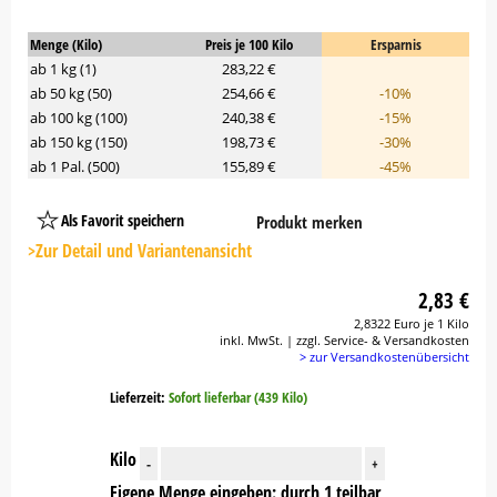
Menge (Kilo)
Preis je 100 Kilo
Ersparnis
ab 1 kg (1)
283,22 €
ab 50 kg (50)
254,66 €
-10%
ab 100 kg (100)
240,38 €
-15%
ab 150 kg (150)
198,73 €
-30%
ab 1 Pal. (500)
155,89 €
-45%
Als Favorit speichern
Produkt merken
Platzhalter
Button
>Zur Detail und Variantenansicht
2,83 €
2,8322 Euro je 1 Kilo
inkl. MwSt. | zzgl. Service- & Versandkosten
> zur Versandkostenübersicht
Lieferzeit:
Sofort lieferbar (439 Kilo)
Kilo
-
+
Eigene Menge eingeben: durch 1 teilbar