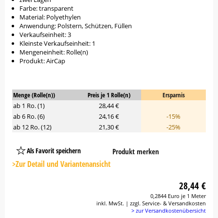
Farbe: transparent
Material: Polyethylen
Anwendung: Polstern, Schützen, Füllen
Verkaufseinheit: 3
Kleinste Verkaufseinheit: 1
Mengeneinheit: Rolle(n)
Produkt: AirCap
Menge (Rolle(n))
Preis je 1 Rolle(n)
Ersparnis
ab 1 Ro. (1)
28,44 €
ab 6 Ro. (6)
24,16 €
-15%
ab 12 Ro. (12)
21,30 €
-25%
Als Favorit speichern
Produkt merken
Platzhalter
Button
>Zur Detail und Variantenansicht
28,44 €
0,2844 Euro je 1 Meter
inkl. MwSt. | zzgl. Service- & Versandkosten
> zur Versandkostenübersicht