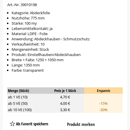
Art.-Nr. 39010198
Kategorie: Abdeckfolie
Nutzhöhe: 775 mm
Stärke: 100 my
Lebensmittelkontakt: ja
Material: LDPE - Folie
Anwendung: Abdeckhauben - Schmutzschutz
Verkaufseinheit: 10
Mengeneinheit: Stück
Produkt: Einstellhauben/Abdeckhauben
Breite + Falte: 1250 + 1050 mm
Länge: 1350 mm
Farbe: transparent
Menge (Stück)
Preis je 1 Stück
Ersparnis
ab 1 VE (10)
4,70 €
ab 5 VE (50)
4,00 €
-15%
ab 10 VE (100)
3,30 €
-30%
Als Favorit speichern
Produkt merken
Platzhalter