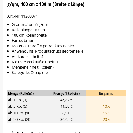
g/qm, 100 cm x 100 m (Breite x Länge)
Art.-Nr. 11260071
Grammatur 55 g/qm
Rollenlänge: 100 m
100 cm Rollenbreite
Farbe: braun
Material: Paraffin getränktes Papier
Anwendung: Produktschutz geölter Teile
Verkaufseinheit: 5
Kleinste Verkaufseinheit: 1
Mengeneinheit: Rolle(n)
Kategorie: Ölpapiere
Menge (Rolle(n))
Preis je 1 Rolle(n)
Ersparnis
ab 1 Ro. (1)
45,82 €
ab 5 Ro. (5)
41,29 €
-10%
ab 10 Ro. (10)
38,91 €
-15%
ab 20 Ro. (20)
36,65 €
-20%