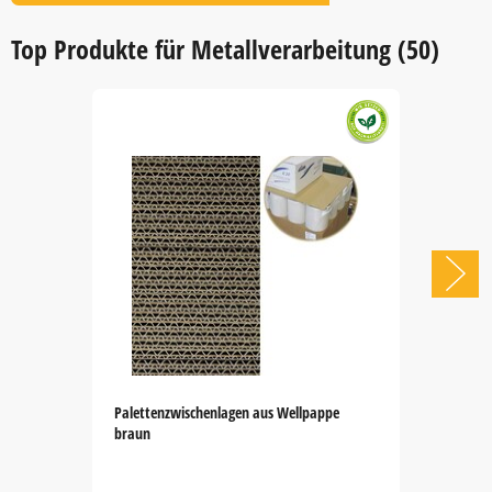
Item
1
Top Produkte für Metallverarbeitung (50)
of
1
Palettenzwischenlagen aus Wellpappe
braun