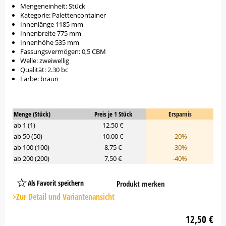
Mengeneinheit: Stück
Kategorie: Palettencontainer
Innenlänge 1185 mm
Innenbreite 775 mm
Innenhöhe 535 mm
Fassungsvermögen: 0,5 CBM
Welle: zweiwellig
Qualität: 2.30 bc
Farbe: braun
Menge (Stück)
Preis je 1 Stück
Ersparnis
ab 1 (1)
12,50 €
ab 50 (50)
10,00 €
-20%
ab 100 (100)
8,75 €
-30%
ab 200 (200)
7,50 €
-40%
Als Favorit speichern
Produkt merken
Platzhalter
Button
>Zur Detail und Variantenansicht
12,50 €