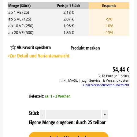
Menge (Stück)
Preis je 1 Stück
Ersparnis
ab 1 VE (25)
2,18 €
ab 5 VE (125)
2,07 €
-5%
ab 10 VE (250)
1,96 €
-10%
ab 20 VE (500)
1,86 €
-15%
Als Favorit speichern
Produkt merken
Platzhalter
Button
>Zur Detail und Variantenansicht
54,44 €
2,18 Euro je 1 Stück
inkl. MwSt. | zzgl. Service- & Versandkosten
> zur Versandkostenübersicht
Lieferzeit:
ca. 1 - 2 Wochen
Stück
-
+
Eigene Menge eingeben: durch 25 teilbar