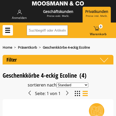
Geschäftskunden
Privatkunden
Preise exkl. MwSt.
Preise inkl. MwSt.
Anmelden
0
Suchbegriff oder Artikelnummer hier eing
Warenkorb
>
>
Home
Präsentkorb
Geschenkkörbe 4-eckig Ecoline
Filter
Geschenkkörbe 4-eckig Ecoline
(4)
sortieren nach
Seite:
1
von
1