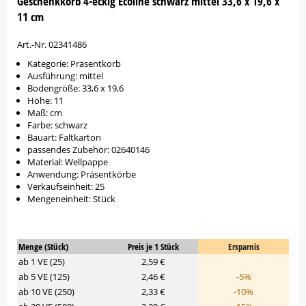
Geschenkkorb 4-eckig Ecoline schwarz mittel 33,6 x 19,6 x
11 cm
Art.-Nr. 02341486
Kategorie: Präsentkorb
Ausführung: mittel
Bodengröße: 33,6 x 19,6
Höhe: 11
Maß: cm
Farbe: schwarz
Bauart: Faltkarton
passendes Zubehör: 02640146
Material: Wellpappe
Anwendung: Präsentkörbe
Verkaufseinheit: 25
Mengeneinheit: Stück
Menge (Stück)
Preis je 1 Stück
Ersparnis
ab 1 VE (25)
2,59 €
ab 5 VE (125)
2,46 €
-5%
ab 10 VE (250)
2,33 €
-10%