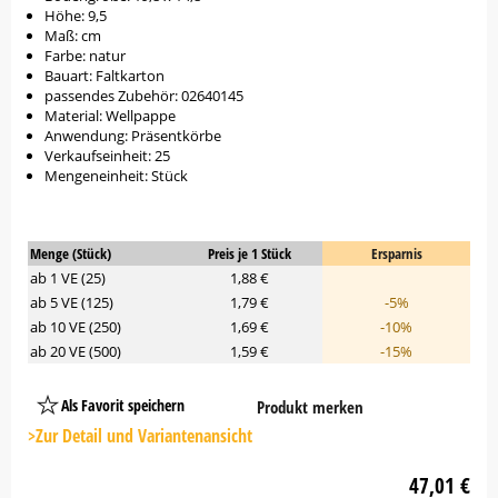
Höhe: 9,5
Maß: cm
Farbe: natur
Bauart: Faltkarton
passendes Zubehör: 02640145
Material: Wellpappe
Anwendung: Präsentkörbe
Verkaufseinheit: 25
Mengeneinheit: Stück
Menge (Stück)
Preis je 1 Stück
Ersparnis
ab 1 VE (25)
1,88 €
ab 5 VE (125)
1,79 €
-5%
ab 10 VE (250)
1,69 €
-10%
ab 20 VE (500)
1,59 €
-15%
Als Favorit speichern
Produkt merken
Platzhalter
Button
>Zur Detail und Variantenansicht
47,01 €