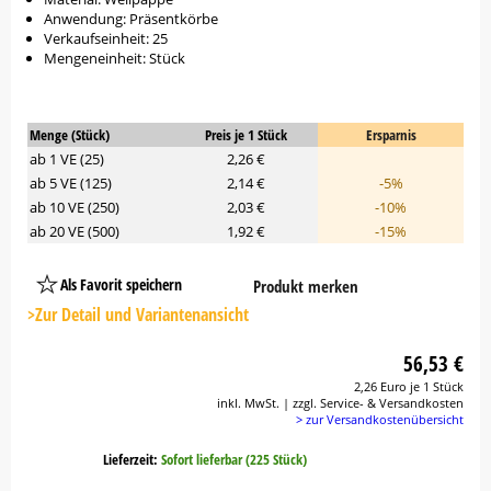
Anwendung: Präsentkörbe
Verkaufseinheit: 25
Mengeneinheit: Stück
Menge (Stück)
Preis je 1 Stück
Ersparnis
ab 1 VE (25)
2,26 €
ab 5 VE (125)
2,14 €
-5%
ab 10 VE (250)
2,03 €
-10%
ab 20 VE (500)
1,92 €
-15%
Als Favorit speichern
Produkt merken
Platzhalter
Button
>Zur Detail und Variantenansicht
56,53 €
2,26 Euro je 1 Stück
inkl. MwSt. | zzgl. Service- & Versandkosten
> zur Versandkostenübersicht
Lieferzeit:
Sofort lieferbar (225 Stück)