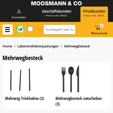
Geschäftskunden
Privatkunden
Preise exkl. MwSt.
Preise inkl. MwSt.
Anmelden
0
Suchbegriff oder Artikelnummer h
Warenkorb
>
>
Home
Lebensmittelverpackungen
Mehrwegbesteck
Mehrwegbesteck
Mehrweg Trinkhalme (3)
Mehrwegbesteck naturfarben
(3)