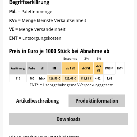
Begriffserklärung
Pal. =
Palettenmenge
KVE =
Menge kleinste Verkaufseinheit
VE =
Menge Versandeinheit
ENT =
Entsorgungskosten
Preis in Euro je 1000 Stück bei Abnahme ab
Ersparnis
-3%
-6%
ab 5
Ausführung
Farbe
VE
ME
ab 1 VE
ab 3 VE
EWG**
ENT*
VE
110
400
Stück
126,50 €
122,69 €
118,88 €
4,42
5,62
ENT* = Lizenzgebühr gemäß Verpackungsgesetz
Artikelbeschreibung
Produktinformation
Downloads