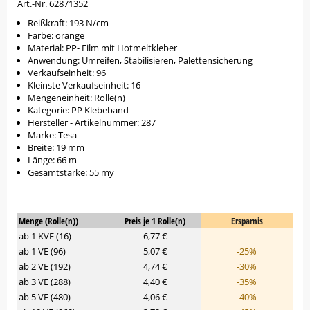
Art.-Nr. 62871352
Reißkraft: 193 N/cm
Farbe: orange
Material: PP- Film mit Hotmeltkleber
Anwendung: Umreifen, Stabilisieren, Palettensicherung
Verkaufseinheit: 96
Kleinste Verkaufseinheit: 16
Mengeneinheit: Rolle(n)
Kategorie: PP Klebeband
Hersteller - Artikelnummer: 287
Marke: Tesa
Breite: 19 mm
Länge: 66 m
Gesamtstärke: 55 my
Menge (Rolle(n))
Preis je 1 Rolle(n)
Ersparnis
ab 1 KVE (16)
6,77 €
ab 1 VE (96)
5,07 €
-25%
ab 2 VE (192)
4,74 €
-30%
ab 3 VE (288)
4,40 €
-35%
ab 5 VE (480)
4,06 €
-40%