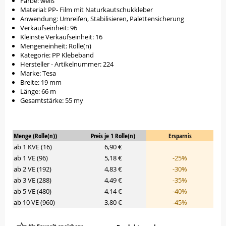
Farbe: weiß
Material: PP- Film mit Naturkautschukkleber
Anwendung: Umreifen, Stabilisieren, Palettensicherung
Verkaufseinheit: 96
Kleinste Verkaufseinheit: 16
Mengeneinheit: Rolle(n)
Kategorie: PP Klebeband
Hersteller - Artikelnummer: 224
Marke: Tesa
Breite: 19 mm
Länge: 66 m
Gesamtstärke: 55 my
Menge (Rolle(n))
Preis je 1 Rolle(n)
Ersparnis
ab 1 KVE (16)
6,90 €
ab 1 VE (96)
5,18 €
-25%
ab 2 VE (192)
4,83 €
-30%
ab 3 VE (288)
4,49 €
-35%
ab 5 VE (480)
4,14 €
-40%
ab 10 VE (960)
3,80 €
-45%