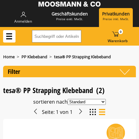
Geschäftskunden
Privatkunden
Preise exkl. MwSt.
Preise inkl. MwSt.
Anmelden
0
Suchbegriff oder Artikelnummer hier eing
Warenkorb
>
>
Home
PP Klebeband
tesa® PP Strapping Klebeband
Filter
tesa® PP Strapping Klebeband
(2)
sortieren nach
Seite:
1
von
1