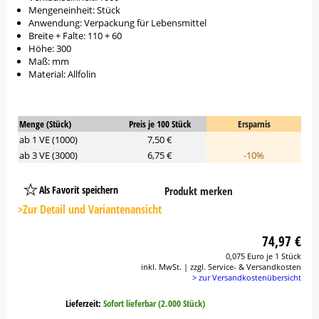
Mengeneinheit: Stück
Anwendung: Verpackung für Lebensmittel
Breite + Falte: 110 + 60
Höhe: 300
Maß: mm
Material: Allfolin
Menge (Stück)
Preis je 100 Stück
Ersparnis
ab 1 VE (1000)
7,50 €
ab 3 VE (3000)
6,75 €
-10%
Als Favorit speichern
Produkt merken
Platzhalter
Button
>Zur Detail und Variantenansicht
74,97 €
0,075 Euro je 1 Stück
inkl. MwSt. | zzgl. Service- & Versandkosten
> zur Versandkostenübersicht
Lieferzeit:
Sofort lieferbar (2.000 Stück)