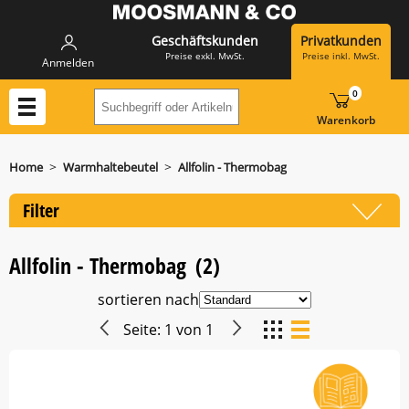
Geschäftskunden
Privatkunden
Preise exkl. MwSt.
Preise inkl. MwSt.
Anmelden
0
Suchbegriff oder Artikelnummer hier eing
Warenkorb
>
>
Home
Warmhaltebeutel
Allfolin - Thermobag
Filter
Allfolin - Thermobag
(2)
sortieren nach
Seite:
1
von
1