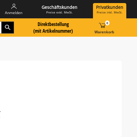
Geschäftskunden
Privatkunden
Preise exkl. MwSt.
Preise inkl. MwSt.
Anmelden
Direktbestellung
0
Zur Suche Landingpage
r Artikelnummer hier eingeben:
(mit Artikelnummer)
Warenkorb
-