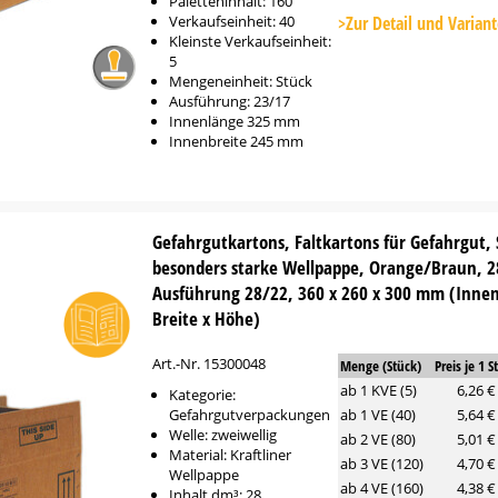
Platzhalter
Paletteninhalt: 160
Button
Verkaufseinheit: 40
>Zur Detail und Varian
Kleinste Verkaufseinheit:
5
Mengeneinheit: Stück
Ausführung: 23/17
Innenlänge 325 mm
Innenbreite 245 mm
Gefahrgutkartons, Faltkartons für Gefahrgut, 
besonders starke Wellpappe, Orange/Braun, 2
Ausführung 28/22, 360 x 260 x 300 mm (Inne
Breite x Höhe)
Art.-Nr. 15300048
Menge (Stück)
Preis je 1 S
ab 1 KVE (5)
6,26 €
Kategorie:
Gefahrgutverpackungen
ab 1 VE (40)
5,64 €
Welle: zweiwellig
ab 2 VE (80)
5,01 €
Material: Kraftliner
ab 3 VE (120)
4,70 €
Wellpappe
ab 4 VE (160)
4,38 €
Inhalt dm³: 28