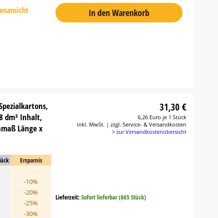
tenansicht
In den Warenkorb
Spezialkartons,
31,30 €
8 dm³ Inhalt,
6,26 Euro je 1 Stück
inkl. MwSt. | zzgl. Service- & Versandkosten
nmaß Länge x
> zur Versandkostenübersicht
tück
Ersparnis
-10%
-20%
Lieferzeit:
Sofort lieferbar (665 Stück)
-25%
-30%