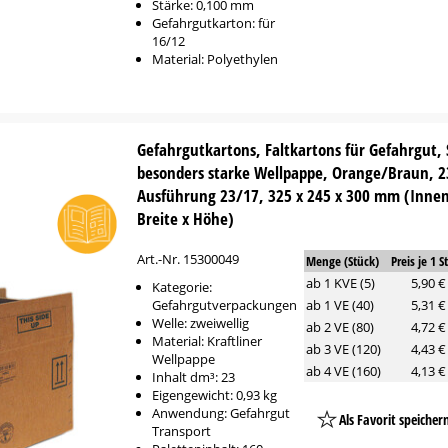
Stärke: 0,100 mm
Gefahrgutkarton: für
16/12
Material: Polyethylen
Gefahrgutkartons, Faltkartons für Gefahrgut, 
besonders starke Wellpappe, Orange/Braun, 2
Ausführung 23/17, 325 x 245 x 300 mm (Inne
Breite x Höhe)
Art.-Nr. 15300049
Menge (Stück)
Preis je 1 S
ab 1 KVE (5)
5,90 €
Kategorie:
Gefahrgutverpackungen
ab 1 VE (40)
5,31 €
Welle: zweiwellig
ab 2 VE (80)
4,72 €
Material: Kraftliner
ab 3 VE (120)
4,43 €
Wellpappe
ab 4 VE (160)
4,13 €
Inhalt dm³: 23
Eigengewicht: 0,93 kg
Anwendung: Gefahrgut
Als Favorit speicher
Transport