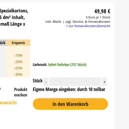
Spezialkartons,
49,98 €
6 dm³ Inhalt,
5 Euro je 1 Stück
inkl. MwSt. | zzgl. Service- & Versandkosten
nmaß Länge x
> zur Versandkostenübersicht
tück
Ersparnis
-10%
-20%
Lieferzeit:
Sofort lieferbar (757 Stück)
-25%
-30%
Stück
-
+
n
Eigene Menge eingeben: durch 10 teilbar
Produkt
merken
tenansicht
In den Warenkorb