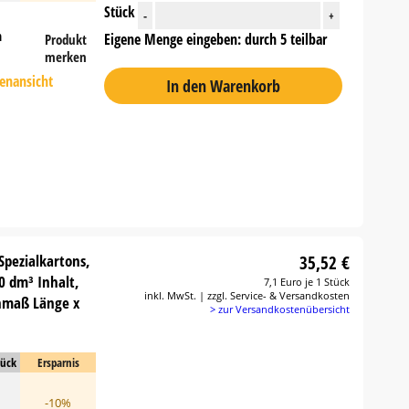
Stück
-
+
n
Eigene Menge eingeben: durch 5 teilbar
Produkt
merken
tenansicht
In den Warenkorb
Spezialkartons,
35,52 €
0 dm³ Inhalt,
7,1 Euro je 1 Stück
inkl. MwSt. | zzgl. Service- & Versandkosten
nmaß Länge x
> zur Versandkostenübersicht
tück
Ersparnis
-10%