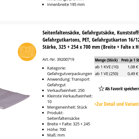
Innenbreite 195 mm
Seitenfaltensäcke, Gefahrgutsäcke, Kunststoff
Gefahrgutkartons, PET, Gefahrgutkarton 16/
Stärke, 325 + 254 x 700 mm (Breite + Falte x 
Art.-Nr. 39200719
Menge (Stück)
Preis je 1 S
ab 1 KVE (10)
1,08 €
Kategorie:
Gefahrgutverpackungen
ab 1 VE (250)
0,49 €
Anwendung: Transport
Gefahrgut
Als Favorit speicher
Verkaufseinheit: 250
Kleinste Verkaufseinheit:
Platzhalter
10
Button
>Zur Detail und Varian
Mengeneinheit: Stück
Produkt:
Seitenfaltensäcke
Breite + Falte: 325 + 245
Höhe: 700
Maß: mm