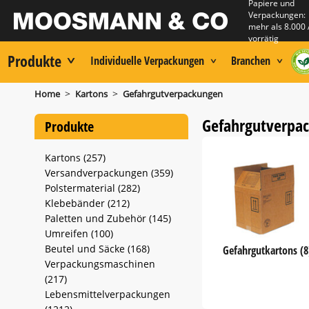
Papiere und
Verpackungen:
mehr als 8.000 
vorrätig
Produkte
Individuelle Verpackungen
Branchen
>
>
Home
Kartons
Gefahrgutverpackungen
Gefahrgutverpa
Produkte
Kartons (257)
Versandverpackungen (359)
Polstermaterial (282)
Klebebänder (212)
Paletten und Zubehör (145)
Umreifen (100)
Beutel und Säcke (168)
Gefahrgutkartons (8
Verpackungsmaschinen
(217)
Lebensmittelverpackungen