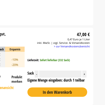
gut,
47,00 €
0,47 Euro je 1 Liter
inkl. MwSt. | zzgl. Service- & Versandkosten
> zur Versandkostenübersicht
Sack
Ersparnis
€
€
-10%
Lieferzeit:
Sofort lieferbar (332 Sack)
€
-20%
Sack
-
+
n
Produkt
Eigene Menge eingeben: durch 1 teilbar
merken
tenansicht
In den Warenkorb