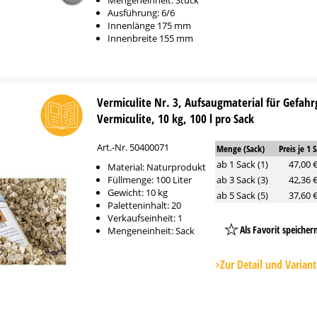
Mengeneinheit: Stück
Ausführung: 6/6
Innenlänge 175 mm
Innenbreite 155 mm
Vermiculite Nr. 3, Aufsaugmaterial für Gefahr
Vermiculite, 10 kg, 100 l pro Sack
Art.-Nr. 50400071
Menge (Sack)
Preis je 1 
ab 1 Sack (1)
47,00 
Material: Naturprodukt
Füllmenge: 100 Liter
ab 3 Sack (3)
42,36 
Gewicht: 10 kg
ab 5 Sack (5)
37,60 
Paletteninhalt: 20
Verkaufseinheit: 1
Als Favorit speicher
Mengeneinheit: Sack
Platzhalter
Button
>Zur Detail und Varian