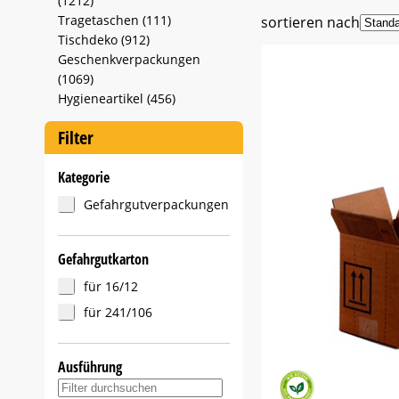
(1212)
Tragetaschen (111)
sortieren nach
Tischdeko (912)
Geschenkverpackungen
(1069)
Hygieneartikel (456)
Filter
Kategorie
Gefahrgutverpackungen
Gefahrgutkarton
für 16/12
für 241/106
Ausführung
Suche in Ausführung-Filter