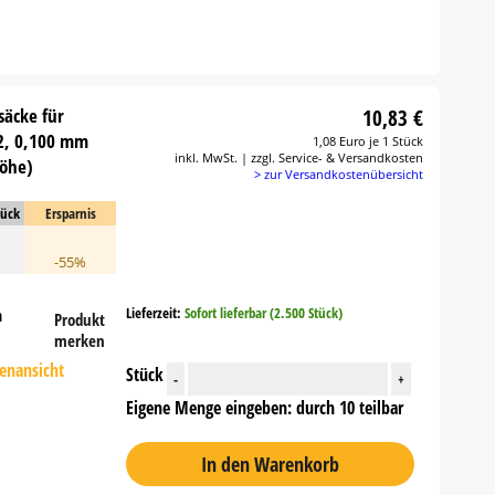
säcke für
10,83 €
12, 0,100 mm
1,08 Euro je 1 Stück
inkl. MwSt. | zzgl. Service- & Versandkosten
Höhe)
> zur Versandkostenübersicht
tück
Ersparnis
-55%
Lieferzeit:
Sofort lieferbar (2.500 Stück)
n
Produkt
merken
tenansicht
Stück
-
+
Eigene Menge eingeben: durch 10 teilbar
In den Warenkorb