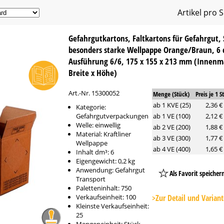
Artikel pro S
Gefahrgutkartons, Faltkartons für Gefahrgut, 
besonders starke Wellpappe Orange/Braun, 6 
Ausführung 6/6, 175 x 155 x 213 mm (Innenm
Breite x Höhe)
Art.-Nr. 15300052
Menge (Stück)
Preis je 1 S
ab 1 KVE (25)
2,36 €
Kategorie:
Gefahrgutverpackungen
ab 1 VE (100)
2,12 €
Welle: einwellig
ab 2 VE (200)
1,88 €
Material: Kraftliner
ab 3 VE (300)
1,77 €
Wellpappe
ab 4 VE (400)
1,65 €
Inhalt dm³: 6
Eigengewicht: 0,2 kg
Anwendung: Gefahrgut
Als Favorit speicher
Transport
Platzhalter
Paletteninhalt: 750
Button
Verkaufseinheit: 100
>Zur Detail und Varian
Kleinste Verkaufseinheit:
25