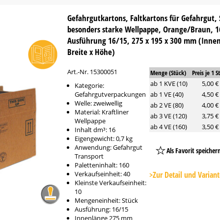
Gefahrgutkartons, Faltkartons für Gefahrgut, 
besonders starke Wellpappe, Orange/Braun, 1
Ausführung 16/15, 275 x 195 x 300 mm (Inne
Breite x Höhe)
Art.-Nr. 15300051
Menge (Stück)
Preis je 1 S
ab 1 KVE (10)
5,00 €
Kategorie:
Gefahrgutverpackungen
ab 1 VE (40)
4,50 €
Welle: zweiwellig
ab 2 VE (80)
4,00 €
Material: Kraftliner
ab 3 VE (120)
3,75 €
Wellpappe
ab 4 VE (160)
3,50 €
Inhalt dm³: 16
Eigengewicht: 0,7 kg
Anwendung: Gefahrgut
Als Favorit speicher
Transport
Platzhalter
Paletteninhalt: 160
Button
Verkaufseinheit: 40
>Zur Detail und Varian
Kleinste Verkaufseinheit:
10
Mengeneinheit: Stück
Ausführung: 16/15
Innenlänge 275 mm