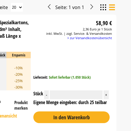
eite
Seite:
1
von
1
Spezialkartons,
58,90 €
dm³ Inhalt,
2,36 Euro je 1 Stück
inkl. MwSt. | zzgl. Service- & Versandkosten
aß Länge x
> zur Versandkostenübersicht
tück
Ersparnis
-10%
-20%
Lieferzeit:
Sofort lieferbar (1.050 Stück)
-25%
-30%
Stück
-
+
n
Eigene Menge eingeben: durch 25 teilbar
Produkt
merken
tenansicht
In den Warenkorb