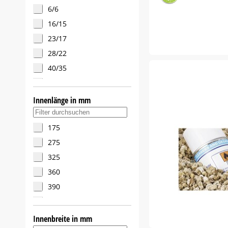
6/6
16/15
23/17
28/22
40/35
65/50
90/70
Innenlänge in mm
Suche in Innenlänge in mm-Filter
241/120
175
275
325
360
390
430
570
Innenbreite in mm
Suche in Innenbreite in mm-Filter