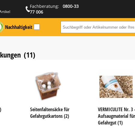
Fachberatung:
0800-33
Artikel
77 006
Nachhaltigkeit
Suchbegriff ode
ckungen
(11)
)
Seitenfaltensäcke für
VERMICULITE Nr. 3 
Gefahrgutkartons (2)
Aufsaugmaterial für
Gefahrgut (1)