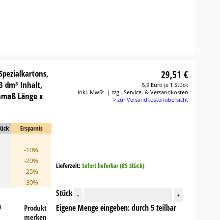
Spezialkartons,
29,51 €
3 dm³ Inhalt,
5,9 Euro je 1 Stück
inkl. MwSt. | zzgl. Service- & Versandkosten
nmaß Länge x
> zur Versandkostenübersicht
tück
Ersparnis
-10%
-20%
Lieferzeit:
Sofort lieferbar (85 Stück)
-25%
-30%
Stück
-
+
n
Eigene Menge eingeben: durch 5 teilbar
Produkt
merken