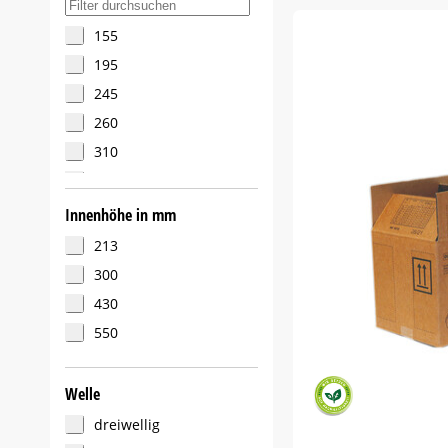
770
155
195
245
260
310
370
390
Innenhöhe in mm
570
213
300
430
550
Welle
dreiwellig