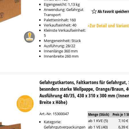
Eigengewicht: 1,13 kg
Anwendung: Gefahrgut
Als Favorit speicher
Transport
Platzhalter
Paletteninhalt: 160
Button
Verkaufseinheit: 40
>Zur Detail und Varian
Kleinste Verkaufseinheit:
5
Mengeneinheit: Stück
Ausführung: 28/22
Innenlänge 360 mm
Innenbreite 260 mm
Gefahrgutkartons, Faltkartons für Gefahrgut, 
besonders starke Wellpappe, Orange/Braun, 4
Ausführung 40/35, 430 x 310 x 300 mm (Inne
Breite x Höhe)
Art.-Nr. 15300047
Menge (Stück)
Preis je 1 S
ab 1 KVE (5)
7,10 €
Kategorie:
Gefahrgutverpackungen
ab 1 VE (40)
6,39 €