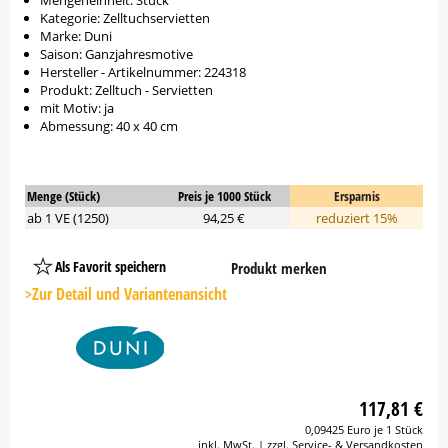
Mengeneinheit: Stück
Kategorie: Zelltuchservietten
Marke: Duni
Saison: Ganzjahresmotive
Hersteller - Artikelnummer: 224318
Produkt: Zelltuch - Servietten
mit Motiv: ja
Abmessung: 40 x 40 cm
Menge (Stück)
Preis je 1000 Stück
Ersparnis
ab 1 VE (1250)
94,25 €
reduziert 15%
Als Favorit speichern
Produkt merken
Platzhalter
Button
>Zur Detail und Variantenansicht
117,81 €
0,09425 Euro je 1 Stück
inkl. MwSt. | zzgl. Service- & Versandkosten