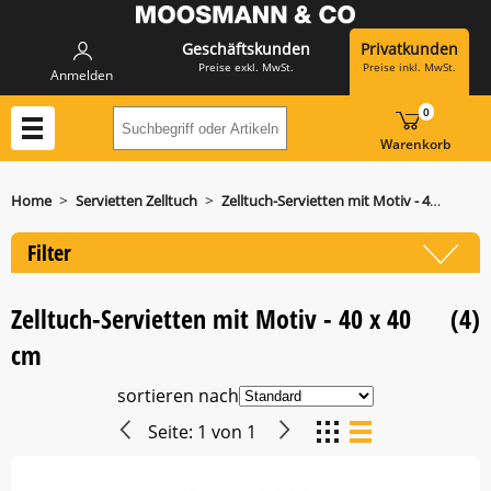
Geschäftskunden
Privatkunden
Preise exkl. MwSt.
Preise inkl. MwSt.
Anmelden
0
Suchbegriff oder Artikelnummer hier eing
Warenkorb
>
>
Home
Servietten Zelltuch
Zelltuch-Servietten mit Motiv - 40 x 40 cm
Filter
Zelltuch-Servietten mit Motiv - 40 x 40
(4)
cm
sortieren nach
Seite:
1
von
1