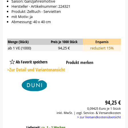
Saison: Ganzjahresmotive
Hersteller - Artikelnummer: 224321
Produkt: Zelltuch - Servietten
mit Motiv: ja
Abmessung: 40 x 40 cm
Menge (Stück)
Preis je 1000 Stück
Ersparnis
ab 1 VE (1000)
94,25 €
reduziert 15%
Als Favorit speichern
Produkt merken
Platzhalter
Button
>Zur Detail und Variantenansicht
94,25 €
0,09425 Euro je 1 Stück
inkl. MwSt. | zzgl. Service- & Versandkosten
> zur Versandkostenübersicht
Lieferzeit:
ca. 1 - 2 Wochen