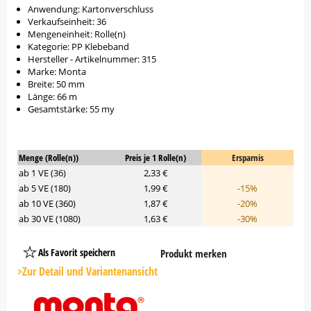
Anwendung: Kartonverschluss
Verkaufseinheit: 36
Mengeneinheit: Rolle(n)
Kategorie: PP Klebeband
Hersteller - Artikelnummer: 315
Marke: Monta
Breite: 50 mm
Länge: 66 m
Gesamtstärke: 55 my
Menge (Rolle(n))
Preis je 1 Rolle(n)
Ersparnis
ab 1 VE (36)
2,33 €
ab 5 VE (180)
1,99 €
-15%
ab 10 VE (360)
1,87 €
-20%
ab 30 VE (1080)
1,63 €
-30%
Als Favorit speichern
Produkt merken
Platzhalter
Button
>Zur Detail und Variantenansicht