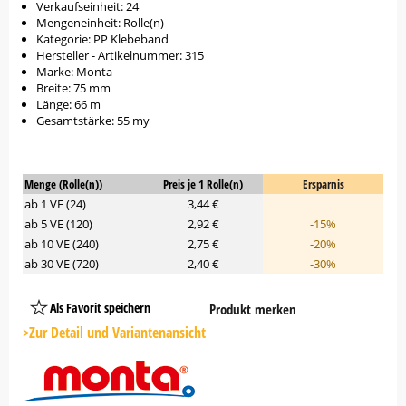
Verkaufseinheit: 24
Mengeneinheit: Rolle(n)
Kategorie: PP Klebeband
Hersteller - Artikelnummer: 315
Marke: Monta
Breite: 75 mm
Länge: 66 m
Gesamtstärke: 55 my
Menge (Rolle(n))
Preis je 1 Rolle(n)
Ersparnis
ab 1 VE (24)
3,44 €
ab 5 VE (120)
2,92 €
-15%
ab 10 VE (240)
2,75 €
-20%
ab 30 VE (720)
2,40 €
-30%
Als Favorit speichern
Produkt merken
Platzhalter
Button
>Zur Detail und Variantenansicht