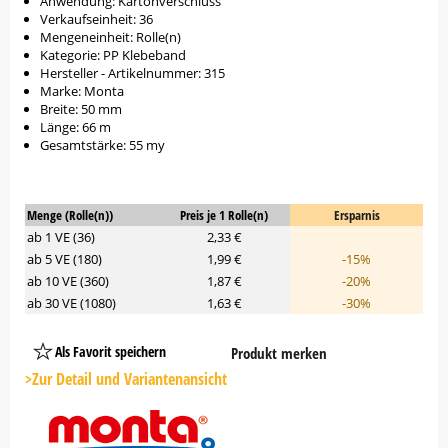
Anwendung: Kartonverschluss
Verkaufseinheit: 36
Mengeneinheit: Rolle(n)
Kategorie: PP Klebeband
Hersteller - Artikelnummer: 315
Marke: Monta
Breite: 50 mm
Länge: 66 m
Gesamtstärke: 55 my
Menge (Rolle(n))
Preis je 1 Rolle(n)
Ersparnis
ab 1 VE (36)
2,33 €
ab 5 VE (180)
1,99 €
-15%
ab 10 VE (360)
1,87 €
-20%
ab 30 VE (1080)
1,63 €
-30%
Als Favorit speichern
Produkt merken
Platzhalter
Button
>Zur Detail und Variantenansicht