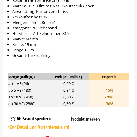
Besonderheiten: leise abrollend
Material: PP - Film mit Naturkautschukkleber
Anwendung: Kartonverschluss
Verkaufseinheit: 96
Mengeneinheit: Rolle(n)
Kategorie: PP Klebeband
Hersteller - Artikelnummer: 315
Marke: Monta
Breite: 19 mm
Länge: 66 m
Gesamtstärke: 55 my
Menge (Rolle(n))
Preis je 1 Rolle(n)
Ersparnis
ab 1 VE (96)
0,99 €
ab 5 VE (480)
0,84 €
-15%
ab 10 VE (960)
0,80 €
-20%
ab 30 VE (2880)
0,69 €
-30%
Als Favorit speichern
Produkt merken
Platzhalter
Button
>Zur Detail und Variantenansicht