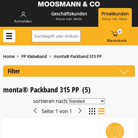
Geschäftskunden
Privatkunden
Preise exkl. MwSt.
Preise inkl. MwSt.
Anmelden
0
Suchbegriff oder Artikelnummer hier eing
Warenkorb
>
>
Home
PP Klebeband
monta® Packband 315 PP
Filter
monta® Packband 315 PP
(5)
sortieren nach
Seite:
1
von
1