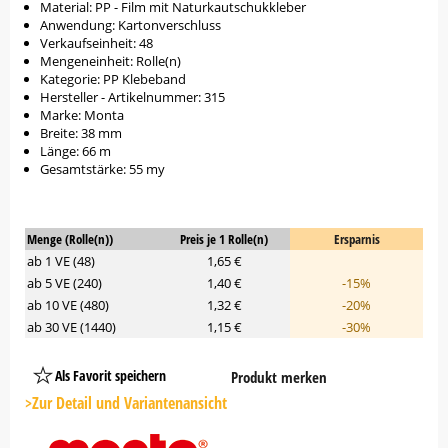
Material: PP - Film mit Naturkautschukkleber
Anwendung: Kartonverschluss
Verkaufseinheit: 48
Mengeneinheit: Rolle(n)
Kategorie: PP Klebeband
Hersteller - Artikelnummer: 315
Marke: Monta
Breite: 38 mm
Länge: 66 m
Gesamtstärke: 55 my
Menge (Rolle(n))
Preis je 1 Rolle(n)
Ersparnis
ab 1 VE (48)
1,65 €
ab 5 VE (240)
1,40 €
-15%
ab 10 VE (480)
1,32 €
-20%
ab 30 VE (1440)
1,15 €
-30%
Als Favorit speichern
Produkt merken
Platzhalter
Button
>Zur Detail und Variantenansicht