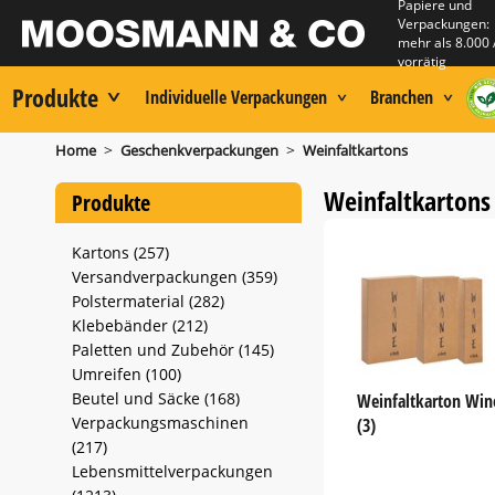
Papiere und
Verpackungen:
mehr als 8.000 
vorrätig
Produkte
Individuelle Verpackungen
Branchen
>
>
Home
Geschenkverpackungen
Weinfaltkartons
Weinfaltkartons
Produkte
Kartons (257)
Versandverpackungen (359)
Polstermaterial (282)
Klebebänder (212)
Paletten und Zubehör (145)
Umreifen (100)
Beutel und Säcke (168)
Weinfaltkarton Win
Verpackungsmaschinen
(3)
(217)
Lebensmittelverpackungen