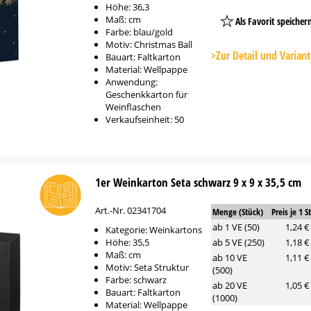
Höhe: 36,3
Maß: cm
Als Favorit speicher
Farbe: blau/gold
Platzhalter
Motiv: Christmas Ball
Button
>Zur Detail und Varian
Bauart: Faltkarton
Material: Wellpappe
Anwendung:
Geschenkkarton für
Weinflaschen
Verkaufseinheit: 50
1er Weinkarton Seta schwarz 9 x 9 x 35,5 cm
Art.-Nr. 02341704
Menge (Stück)
Preis je 1 S
ab 1 VE (50)
1,24 €
Kategorie: Weinkartons
Höhe: 35,5
ab 5 VE (250)
1,18 €
Maß: cm
ab 10 VE
1,11 €
Motiv: Seta Struktur
(500)
Farbe: schwarz
ab 20 VE
1,05 €
Bauart: Faltkarton
(1000)
Material: Wellpappe