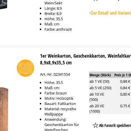
Wein/Sekt
Platzhalter
Länge: 8,9
Button
>Zur Detail und Varian
Breite: 8,9
Höhe: 35,5
Maß: cm
Farbe: anthrazit
1er Weinkarton, Geschenkkarton, Weinfaltkar
8,9x8,9x35,5 cm
Art.-Nr. 02341554
Menge (Stück)
Preis je 1 S
ab 1 VE (50)
0,88 €
Höhe: 35,5
Maß: cm
ab 5 VE (250)
0,84 €
Farbe: braun
ab 10 VE
0,80 €
Motiv: Holzoptik
(500)
Bauart: Faltkarton
ab 20 VE
0,75 €
Material: recycelte
(1000)
Wellpappe
Anwendung:
Geschenkkarton für
Als Favorit speicher
Weinflaschen