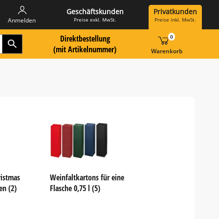
Geschäftskunden
Privatkunden
Preise exkl. MwSt.
Preise inkl. MwSt.
Anmelden
Direktbestellung
0
Zur Suche Landingpage
r Artikelnummer hier eingeben:
(mit Artikelnummer)
Warenkorb
ristmas
Weinfaltkartons für eine
en (2)
Flasche 0,75 l (5)