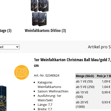
tage (3)
Weinfaltkartons DiVino (3)
Artikel pro S
1er Weinfaltkarton Christmas Ball blau/gold 7,
cm
Art.-Nr. 02340624
Menge (Stück)
Preis je 1 S
ab 1 VE (50)
1,09 €
Kategorie:
Weinfaltkartons
ab 5 VE (250)
1,04 €
Saison: Weihnachten
ab 10 VE
0,99 €
Ausführung: 1er
(500)
Wein/Sekt
ab 20 VE
0,93 €
Länge: 7,7
(1000)
Breite: 7,7