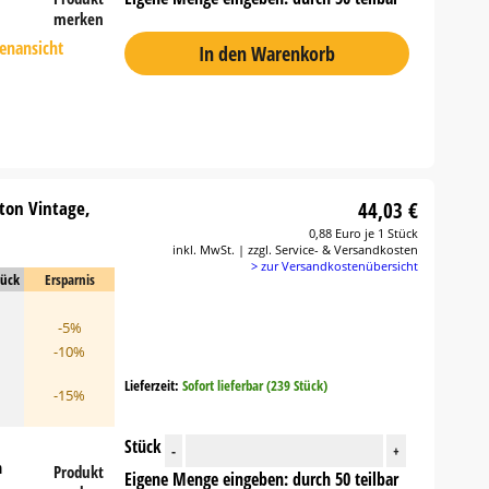
merken
tenansicht
In den Warenkorb
ton Vintage,
44,03 €
0,88 Euro je 1 Stück
inkl. MwSt. | zzgl. Service- & Versandkosten
> zur Versandkostenübersicht
tück
Ersparnis
-5%
-10%
Lieferzeit:
Sofort lieferbar (239 Stück)
-15%
Stück
-
+
n
Produkt
Eigene Menge eingeben: durch 50 teilbar