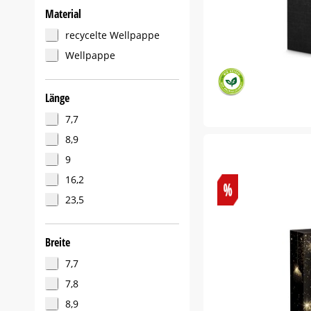
Material
recycelte Wellpappe
Wellpappe
Länge
7,7
8,9
9
16,2
23,5
Breite
7,7
7,8
8,9