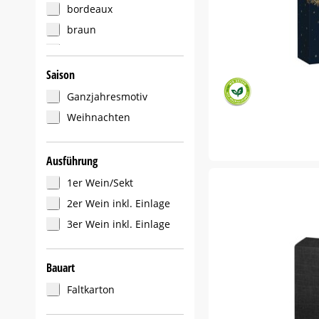
bordeaux
braun
grün
natur
Saison
rot
Ganzjahresmotiv
schwarz
Weihnachten
Ausführung
1er Wein/Sekt
2er Wein inkl. Einlage
3er Wein inkl. Einlage
Bauart
Faltkarton