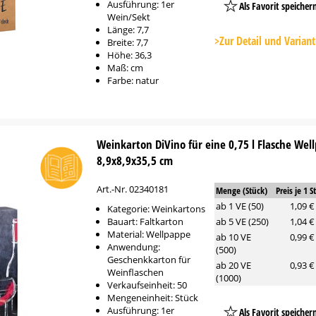
Ausführung: 1er
Als Favorit speicher
Wein/Sekt
Platzhalter
Länge: 7,7
Button
>Zur Detail und Varian
Breite: 7,7
Höhe: 36,3
Maß: cm
Farbe: natur
Weinkarton DiVino für eine 0,75 l Flasche Wel
8,9x8,9x35,5 cm
Art.-Nr. 02340181
Menge (Stück)
Preis je 1 S
ab 1 VE (50)
1,09 €
Kategorie: Weinkartons
Bauart: Faltkarton
ab 5 VE (250)
1,04 €
Material: Wellpappe
ab 10 VE
0,99 €
Anwendung:
(500)
Geschenkkarton für
ab 20 VE
0,93 €
Weinflaschen
(1000)
Verkaufseinheit: 50
Mengeneinheit: Stück
Ausführung: 1er
Als Favorit speicher