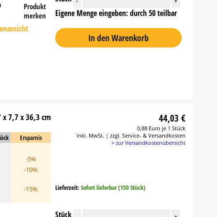
-
+
n
Produkt
Eigene Menge eingeben: durch 50 teilbar
merken
tenansicht
In den Warenkorb
 x 7,7 x 36,3 cm
44,03 €
0,88 Euro je 1 Stück
inkl. MwSt. | zzgl. Service- & Versandkosten
tück
Ersparnis
> zur Versandkostenübersicht
-5%
-10%
Lieferzeit:
Sofort lieferbar (150 Stück)
-15%
Stück
-
+