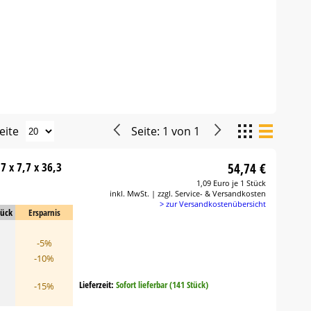
eite
Seite:
1
von
1
7 x 7,7 x 36,3
54,74 €
1,09 Euro je 1 Stück
inkl. MwSt. | zzgl. Service- & Versandkosten
> zur Versandkostenübersicht
tück
Ersparnis
-5%
-10%
Lieferzeit:
Sofort lieferbar (141 Stück)
-15%