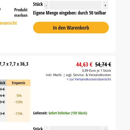
Stück
-
+
n
Produkt
Eigene Menge eingeben: durch 50 teilbar
merken
tenansicht
In den Warenkorb
,7 x 7,7 x 36,3
44,63 €
54,74 €
0,89 Euro je 1 Stück
inkl. MwSt. | zzgl. Service- & Versandkosten
> zur Versandkostenübersicht
tück
Ersparnis
9 €
4 €
-5%
9 €
-10%
Lieferzeit:
Sofort lieferbar (150 Stück)
3 €
-15%
Stück