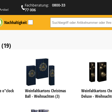
Fachberatung:
0800-33
Artikel
77 006
Nachhaltigkeit
Suchbegriff ode
(19)
e o"clock
Weinfaltkartons Christmas
Weinfaltkartons Ch
Ball - Weihnachten (3)
Deluxe - Weihnacht