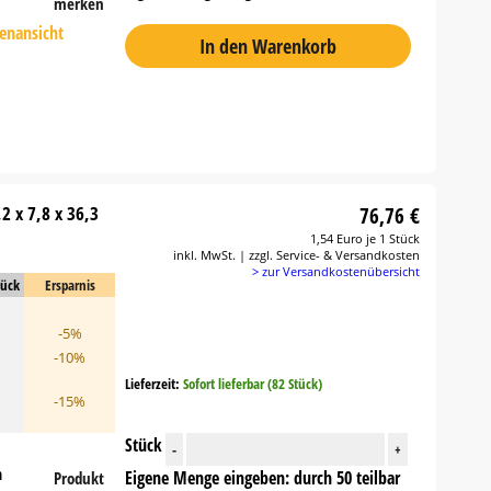
merken
tenansicht
In den Warenkorb
2 x 7,8 x 36,3
76,76 €
1,54 Euro je 1 Stück
inkl. MwSt. | zzgl. Service- & Versandkosten
> zur Versandkostenübersicht
tück
Ersparnis
-5%
-10%
Lieferzeit:
Sofort lieferbar (82 Stück)
-15%
Stück
-
+
n
Eigene Menge eingeben: durch 50 teilbar
Produkt