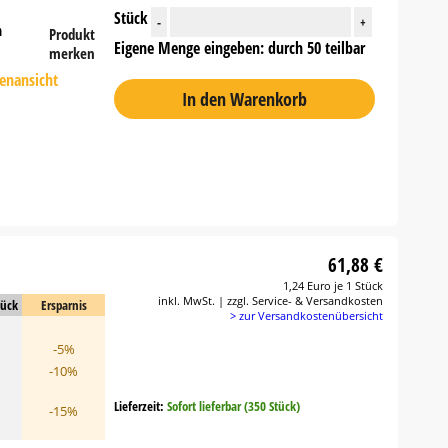
Stück
-
+
n
Produkt
Eigene Menge eingeben: durch 50 teilbar
merken
tenansicht
In den Warenkorb
61,88 €
1,24 Euro je 1 Stück
inkl. MwSt. | zzgl. Service- & Versandkosten
tück
Ersparnis
> zur Versandkostenübersicht
-5%
-10%
Lieferzeit:
Sofort lieferbar (350 Stück)
-15%