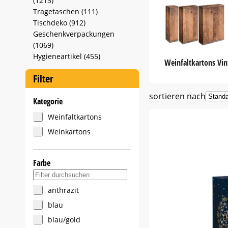
(1213)
Tragetaschen (111)
Tischdeko (912)
Geschenkverpackungen
(1069)
Hygieneartikel (455)
Weinfaltkartons Vin
Filter
sortieren nach
Kategorie
Weinfaltkartons
Weinkartons
Farbe
Suche in Farbe-Filter
anthrazit
blau
blau/gold