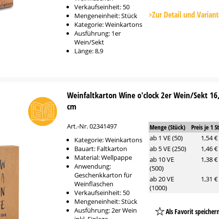
Platzhalter
Verkaufseinheit: 50
Button
>Zur Detail und Varian
Mengeneinheit: Stück
Kategorie: Weinkartons
Ausführung: 1er
Wein/Sekt
Länge: 8,9
Weinfaltkarton Wine o'clock 2er Wein/Sekt 16,
cm
Art.-Nr. 02341497
Menge (Stück)
Preis je 1 S
ab 1 VE (50)
1,54 €
Kategorie: Weinkartons
Bauart: Faltkarton
ab 5 VE (250)
1,46 €
Material: Wellpappe
ab 10 VE
1,38 €
Anwendung:
(500)
Geschenkkarton für
ab 20 VE
1,31 €
Weinflaschen
(1000)
Verkaufseinheit: 50
Mengeneinheit: Stück
Ausführung: 2er Wein
Als Favorit speicher