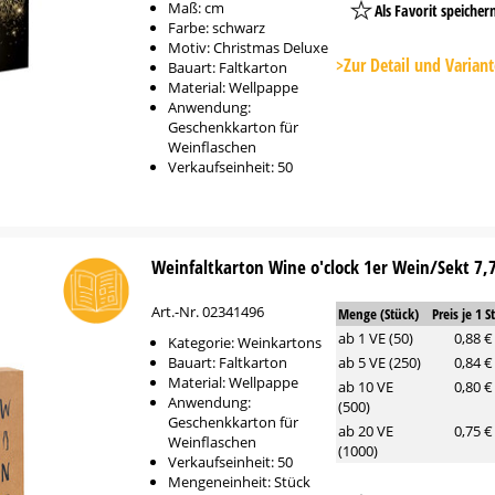
Maß: cm
Als Favorit speicher
Farbe: schwarz
Platzhalter
Motiv: Christmas Deluxe
Button
>Zur Detail und Varian
Bauart: Faltkarton
Material: Wellpappe
Anwendung:
Geschenkkarton für
Weinflaschen
Verkaufseinheit: 50
Weinfaltkarton Wine o'clock 1er Wein/Sekt 7,7
Art.-Nr. 02341496
Menge (Stück)
Preis je 1 S
ab 1 VE (50)
0,88 €
Kategorie: Weinkartons
Bauart: Faltkarton
ab 5 VE (250)
0,84 €
Material: Wellpappe
ab 10 VE
0,80 €
Anwendung:
(500)
Geschenkkarton für
ab 20 VE
0,75 €
Weinflaschen
(1000)
Verkaufseinheit: 50
Mengeneinheit: Stück