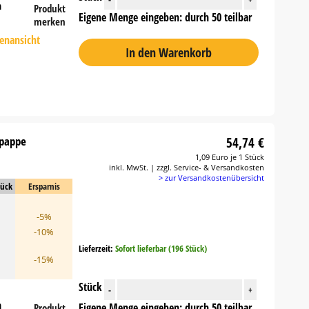
n
Produkt
Eigene Menge eingeben: durch 50 teilbar
merken
tenansicht
In den Warenkorb
lpappe
54,74 €
1,09 Euro je 1 Stück
inkl. MwSt. | zzgl. Service- & Versandkosten
> zur Versandkostenübersicht
tück
Ersparnis
-5%
-10%
Lieferzeit:
Sofort lieferbar (196 Stück)
-15%
Stück
-
+
n
Eigene Menge eingeben: durch 50 teilbar
Produkt