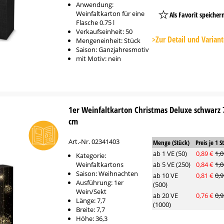
Anwendung:
Weinfaltkarton für eine
Als Favorit speicher
Flasche 0.75 l
Platzhalter
Verkaufseinheit: 50
Button
>Zur Detail und Varian
Mengeneinheit: Stück
Saison: Ganzjahresmotiv
mit Motiv: nein
1er Weinfaltkarton Christmas Deluxe schwarz 7
cm
Art.-Nr. 02341403
Menge (Stück)
Preis je 1 S
ab 1 VE (50)
0,89 €
1,0
Kategorie:
Weinfaltkartons
ab 5 VE (250)
0,84 €
1,0
Saison: Weihnachten
ab 10 VE
0,81 €
0,9
Ausführung: 1er
(500)
Wein/Sekt
ab 20 VE
0,76 €
0,9
Länge: 7,7
(1000)
Breite: 7,7
Höhe: 36,3