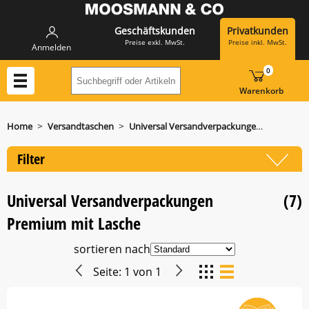
Geschäftskunden
Privatkunden
Preise exkl. MwSt.
Preise inkl. MwSt.
Anmelden
0
Suchbegriff oder Artikelnummer hier eing
Warenkorb
>
>
Home
Versandtaschen
Universal Versandverpackungen Premium mit Lasche
Filter
Universal Versandverpackungen
(7)
Premium mit Lasche
sortieren nach
Seite:
1
von
1