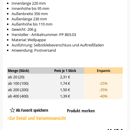
Innenlänge 220 mm
Innenhöhe bis 95 mm
Außenbreite 356 mm
Außenlänge 230 mm
Außenhöhe bis 110 mm
Gewicht: 206 g
Hersteller - Artikelnummer: PP B03.03
Material: Wellpappe
Ausführung: Selbstklebeverschluss und Auftreißfaden
Anwendung: Postversand
Menge (Stück)
Preis je 1 Stück
Ersparnis
ab 20 (20)
2,31 €
ab 100 (100)
1,74 €
-25%
ab 200 (200)
1,50 €
-35%
ab 400 (400)
1,39 €
-40%
Als Favorit speichern
Produkt merken
Platzhalter
Button
>Zur Detail und Variantenansicht