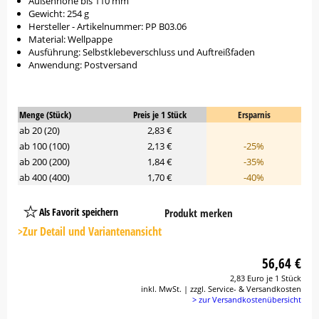
Außenhöhe bis 110 mm
Gewicht: 254 g
Hersteller - Artikelnummer: PP B03.06
Material: Wellpappe
Ausführung: Selbstklebeverschluss und Auftreißfaden
Anwendung: Postversand
Menge (Stück)
Preis je 1 Stück
Ersparnis
ab 20 (20)
2,83 €
ab 100 (100)
2,13 €
-25%
ab 200 (200)
1,84 €
-35%
ab 400 (400)
1,70 €
-40%
Als Favorit speichern
Produkt merken
Platzhalter
Button
>Zur Detail und Variantenansicht
56,64 €
2,83 Euro je 1 Stück
inkl. MwSt. | zzgl. Service- & Versandkosten
> zur Versandkostenübersicht