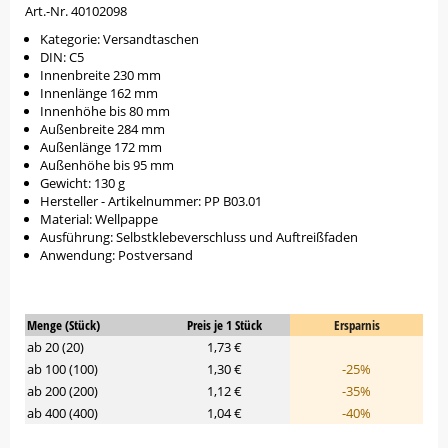
Art.-Nr. 40102098
Kategorie: Versandtaschen
DIN: C5
Innenbreite 230 mm
Innenlänge 162 mm
Innenhöhe bis 80 mm
Außenbreite 284 mm
Außenlänge 172 mm
Außenhöhe bis 95 mm
Gewicht: 130 g
Hersteller - Artikelnummer: PP B03.01
Material: Wellpappe
Ausführung: Selbstklebeverschluss und Auftreißfaden
Anwendung: Postversand
Menge (Stück)
Preis je 1 Stück
Ersparnis
ab 20 (20)
1,73 €
ab 100 (100)
1,30 €
-25%
ab 200 (200)
1,12 €
-35%
ab 400 (400)
1,04 €
-40%