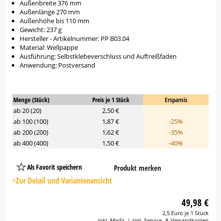
Außenbreite 376 mm
Außenlänge 270 mm
Außenhöhe bis 110 mm
Gewicht: 237 g
Hersteller - Artikelnummer: PP B03.04
Material: Wellpappe
Ausführung: Selbstklebeverschluss und Auftreißfaden
Anwendung: Postversand
Menge (Stück)
Preis je 1 Stück
Ersparnis
ab 20 (20)
2,50 €
ab 100 (100)
1,87 €
-25%
ab 200 (200)
1,62 €
-35%
ab 400 (400)
1,50 €
-40%
Als Favorit speichern
Produkt merken
Platzhalter
Button
>Zur Detail und Variantenansicht
49,98 €
2,5 Euro je 1 Stück
inkl. MwSt. | zzgl. Service- & Versandkosten