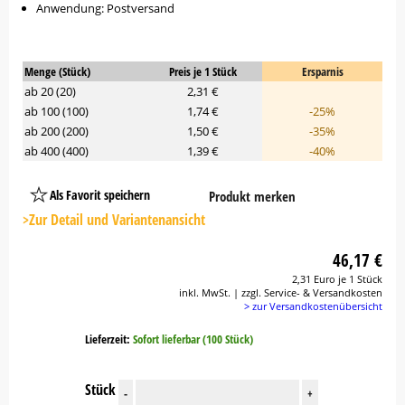
Anwendung: Postversand
Menge (Stück)
Preis je 1 Stück
Ersparnis
ab 20 (20)
2,31 €
ab 100 (100)
1,74 €
-25%
ab 200 (200)
1,50 €
-35%
ab 400 (400)
1,39 €
-40%
Als Favorit speichern
Produkt merken
Platzhalter
Button
>Zur Detail und Variantenansicht
46,17 €
2,31 Euro je 1 Stück
inkl. MwSt. | zzgl. Service- & Versandkosten
> zur Versandkostenübersicht
Lieferzeit:
Sofort lieferbar (100 Stück)
Stück
-
+