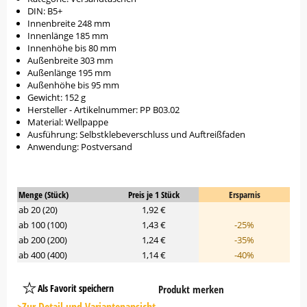
DIN: B5+
Innenbreite 248 mm
Innenlänge 185 mm
Innenhöhe bis 80 mm
Außenbreite 303 mm
Außenlänge 195 mm
Außenhöhe bis 95 mm
Gewicht: 152 g
Hersteller - Artikelnummer: PP B03.02
Material: Wellpappe
Ausführung: Selbstklebeverschluss und Auftreißfaden
Anwendung: Postversand
Menge (Stück)
Preis je 1 Stück
Ersparnis
ab 20 (20)
1,92 €
ab 100 (100)
1,43 €
-25%
ab 200 (200)
1,24 €
-35%
ab 400 (400)
1,14 €
-40%
Als Favorit speichern
Produkt merken
Platzhalter
Button