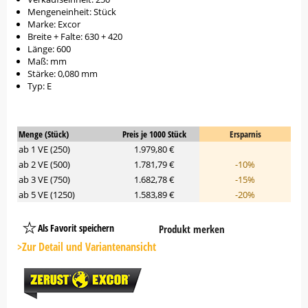
Mengeneinheit: Stück
Marke: Excor
Breite + Falte: 630 + 420
Länge: 600
Maß: mm
Stärke: 0,080 mm
Typ: E
Menge (Stück)
Preis je 1000 Stück
Ersparnis
ab 1 VE (250)
1.979,80 €
ab 2 VE (500)
1.781,79 €
-10%
ab 3 VE (750)
1.682,78 €
-15%
ab 5 VE (1250)
1.583,89 €
-20%
Als Favorit speichern
Produkt merken
Platzhalter
Button
>Zur Detail und Variantenansicht