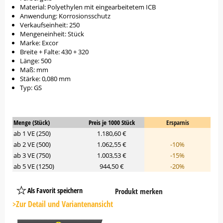
Material: Polyethylen mit eingearbeitetem ICB
Anwendung: Korrosionsschutz
Verkaufseinheit: 250
Mengeneinheit: Stück
Marke: Excor
Breite + Falte: 430 + 320
Länge: 500
Maß: mm
Stärke: 0,080 mm
Typ: GS
Menge (Stück)
Preis je 1000 Stück
Ersparnis
ab 1 VE (250)
1.180,60 €
ab 2 VE (500)
1.062,55 €
-10%
ab 3 VE (750)
1.003,53 €
-15%
ab 5 VE (1250)
944,50 €
-20%
Als Favorit speichern
Produkt merken
Platzhalter
Button
>Zur Detail und Variantenansicht