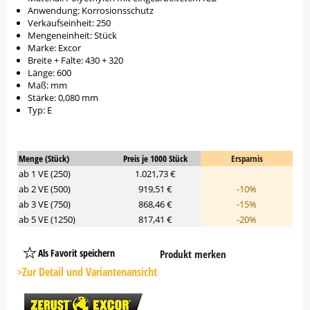
Anwendung: Korrosionsschutz
Verkaufseinheit: 250
Mengeneinheit: Stück
Marke: Excor
Breite + Falte: 430 + 320
Länge: 600
Maß: mm
Stärke: 0,080 mm
Typ: E
Menge (Stück)
Preis je 1000 Stück
Ersparnis
ab 1 VE (250)
1.021,73 €
ab 2 VE (500)
919,51 €
-10%
ab 3 VE (750)
868,46 €
-15%
ab 5 VE (1250)
817,41 €
-20%
Als Favorit speichern
Produkt merken
Platzhalter
Button
>Zur Detail und Variantenansicht