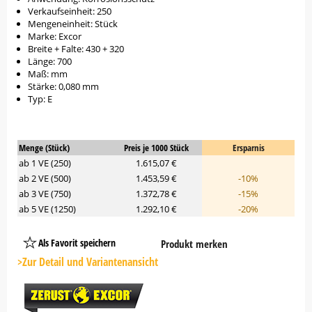
Verkaufseinheit: 250
Mengeneinheit: Stück
Marke: Excor
Breite + Falte: 430 + 320
Länge: 700
Maß: mm
Stärke: 0,080 mm
Typ: E
Menge (Stück)
Preis je 1000 Stück
Ersparnis
ab 1 VE (250)
1.615,07 €
ab 2 VE (500)
1.453,59 €
-10%
ab 3 VE (750)
1.372,78 €
-15%
ab 5 VE (1250)
1.292,10 €
-20%
Als Favorit speichern
Produkt merken
Platzhalter
Button
>Zur Detail und Variantenansicht