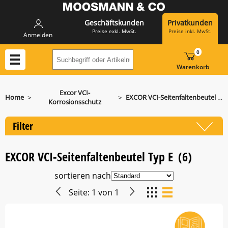
Geschäftskunden
Privatkunden
Preise exkl. MwSt.
Preise inkl. MwSt.
Anmelden
0
Suchbegriff oder Artikelnummer hier eing
Warenkorb
Excor VCI-
>
>
Home
EXCOR VCI-Seitenfaltenbeutel Typ E
Korrosionsschutz
Filter
EXCOR VCI-Seitenfaltenbeutel Typ E
(6)
sortieren nach
Seite:
1
von
1