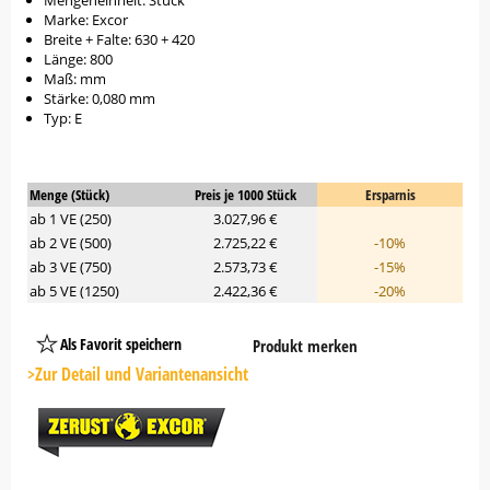
Mengeneinheit: Stück
Marke: Excor
Breite + Falte: 630 + 420
Länge: 800
Maß: mm
Stärke: 0,080 mm
Typ: E
Menge (Stück)
Preis je 1000 Stück
Ersparnis
ab 1 VE (250)
3.027,96 €
ab 2 VE (500)
2.725,22 €
-10%
ab 3 VE (750)
2.573,73 €
-15%
ab 5 VE (1250)
2.422,36 €
-20%
Als Favorit speichern
Produkt merken
Platzhalter
Button
>Zur Detail und Variantenansicht