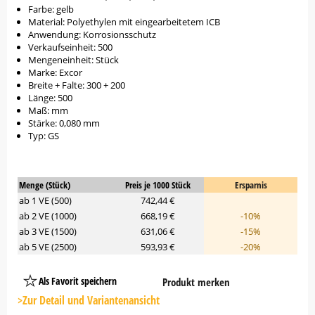
Farbe: gelb
Material: Polyethylen mit eingearbeitetem ICB
Anwendung: Korrosionsschutz
Verkaufseinheit: 500
Mengeneinheit: Stück
Marke: Excor
Breite + Falte: 300 + 200
Länge: 500
Maß: mm
Stärke: 0,080 mm
Typ: GS
Menge (Stück)
Preis je 1000 Stück
Ersparnis
ab 1 VE (500)
742,44 €
ab 2 VE (1000)
668,19 €
-10%
ab 3 VE (1500)
631,06 €
-15%
ab 5 VE (2500)
593,93 €
-20%
Als Favorit speichern
Produkt merken
Platzhalter
Button
>Zur Detail und Variantenansicht