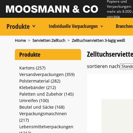
Papiere und
Verpackungen:
mehr als 8.000 
vorrätig
Produkte
Individuelle Verpackungen
Branchen
>
>
Home
Servietten Zelltuch
Zelltuchservietten 3-lagig weiß
Zelltuchserviett
Produkte
sortieren nach
Kartons (257)
Versandverpackungen (359)
Polstermaterial (282)
Klebebänder (212)
Paletten und Zubehör (145)
Umreifen (100)
Beutel und Säcke (168)
Verpackungsmaschinen
(217)
Lebensmittelverpackungen