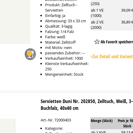
(250)
Produkt: Zelltuch -
Servietten
ab 1 VE
39,09 
Einfarbig: ja
(1000)
Abmessung: 33 x 33 cm
ab 2 VE
36,89 
Qualität: 3-lagig
(2000)
Falzung: 1/4 Falz
Farbe: weiß
Als Favorit speicher
Material: Zellstoff
mit Motiv: nein
Platzhalter
passendes Zubehör: ---
Button
>Zur Detail und Varian
Verkaufseinheit: 1000
Kleinste Verkaufseinheit:
250
Mengeneinheit: Stück
Servietten Duni Nr. 202850, Zelltuch, Weiß, 3-
Buchfalz, 40x40 cm
Art.-Nr. 72000403
Menge (Stück)
Preis je 1
Stück
Kategorie:
ab 1 KVE
58,13 