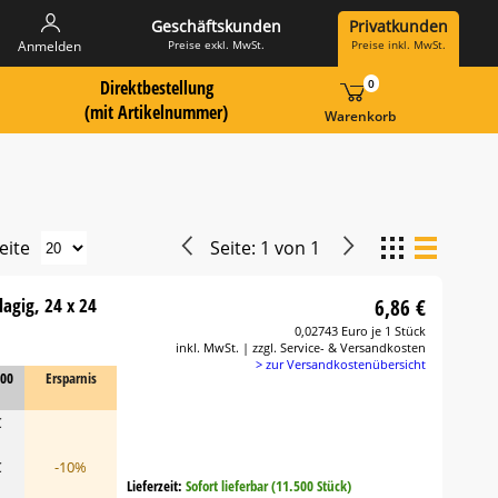
Geschäftskunden
Privatkunden
Preise exkl. MwSt.
Preise inkl. MwSt.
Anmelden
Direktbestellung
0
 Suche Landingpage
ummer hier eingeben:
(mit Artikelnummer)
Warenkorb
eite
Seite:
1
von
1
lagig, 24 x 24
6,86 €
0,02743 Euro je 1 Stück
inkl. MwSt. | zzgl. Service- & Versandkosten
> zur Versandkostenübersicht
000
Ersparnis
€
€
-10%
Lieferzeit:
Sofort lieferbar (11.500 Stück)