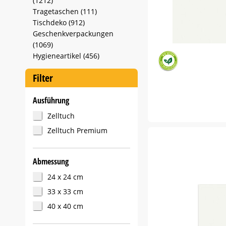
(1212)
Tragetaschen (111)
Tischdeko (912)
Geschenkverpackungen
(1069)
Hygieneartikel (456)
Filter
Ausführung
Zelltuch
Zelltuch Premium
Abmessung
24 x 24 cm
33 x 33 cm
40 x 40 cm