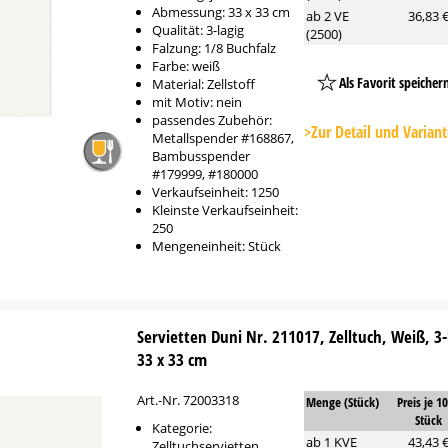
Abmessung: 33 x 33 cm
ab 2 VE
36,83 
Qualität: 3-lagig
(2500)
Falzung: 1/8 Buchfalz
Farbe: weiß
Als Favorit speicher
Material: Zellstoff
mit Motiv: nein
Platzhalter
passendes Zubehör:
Button
>Zur Detail und Varian
Metallspender #168867,
Bambusspender
#179999, #180000
Verkaufseinheit: 1250
Kleinste Verkaufseinheit:
250
Mengeneinheit: Stück
Servietten Duni Nr. 211017, Zelltuch, Weiß, 3-l
33 x 33 cm
Art.-Nr. 72003318
Menge (Stück)
Preis je 1
Stück
Kategorie:
ab 1 KVE
43,43 
Zelltuchservietten