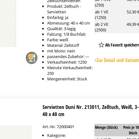
Zelltuchservietten
(250)
Produkt: Zelltuch -
Servietten
ab 1 VE
52,30 
Einfarbig: ja
(1250)
Abmessung: 40 x 40 cm
ab 2 VE
49,39 
Qualität: 3-lagig
(2500)
Falzung: 1/8 Buchfalz
Farbe: weiß
Als Favorit speicher
Material: Zellstoff
mit Motiv: nein
Platzhalter
passendes Zubehör: ---
Button
>Zur Detail und Varian
Verkaufseinheit: 1250
Kleinste Verkaufseinheit:
250
Mengeneinheit: Stück
Servietten Duni Nr. 213011, Zelltuch, Weiß, 3-l
40 x 40 cm
Art.-Nr. 72000401
Menge (Stück)
Preis je 1
Stück
Kategorie: