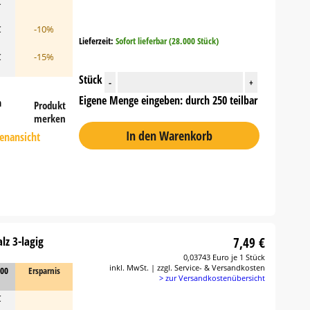
€
€
-10%
Lieferzeit:
Sofort lieferbar (28.000 Stück)
€
-15%
Stück
-
+
Eigene Menge eingeben: durch 250 teilbar
n
Produkt
merken
In den Warenkorb
tenansicht
lz 3-lagig
7,49 €
0,03743 Euro je 1 Stück
inkl. MwSt. | zzgl. Service- & Versandkosten
000
Ersparnis
> zur Versandkostenübersicht
€