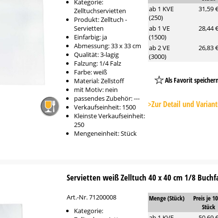
Kategorie:
ab 1 KVE
31,59 
Zelltuchservietten
(250)
Produkt: Zelltuch -
Servietten
ab 1 VE
28,44 
Einfarbig: ja
(1500)
Abmessung: 33 x 33 cm
ab 2 VE
26,83 
Qualität: 3-lagig
(3000)
Falzung: 1/4 Falz
Farbe: weiß
Als Favorit speicher
Material: Zellstoff
mit Motiv: nein
Platzhalter
passendes Zubehör: ---
Button
>Zur Detail und Varian
Verkaufseinheit: 1500
Kleinste Verkaufseinheit:
250
Mengeneinheit: Stück
Servietten weiß Zelltuch 40 x 40 cm 1/8 Buchfa
Art.-Nr. 71200008
Menge (Stück)
Preis je 1
Stück
Kategorie:
ab 1 KVE
50,69 