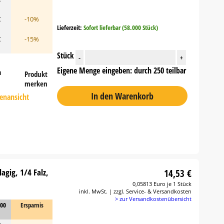
€
-10%
Lieferzeit:
Sofort lieferbar (58.000 Stück)
€
-15%
Stück
-
+
Eigene Menge eingeben: durch 250 teilbar
n
Produkt
merken
In den Warenkorb
tenansicht
agig, 1/4 Falz,
14,53 €
0,05813 Euro je 1 Stück
inkl. MwSt. | zzgl. Service- & Versandkosten
> zur Versandkostenübersicht
000
Ersparnis