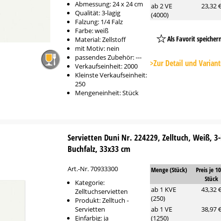
Abmessung: 24 x 24 cm
ab 2 VE
23,32 
Qualität: 3-lagig
(4000)
Falzung: 1/4 Falz
Farbe: weiß
Als Favorit speicher
Material: Zellstoff
mit Motiv: nein
Platzhalter
passendes Zubehör: ---
Button
>Zur Detail und Varian
Verkaufseinheit: 2000
Kleinste Verkaufseinheit:
250
Mengeneinheit: Stück
Servietten Duni Nr. 224229, Zelltuch, Weiß, 3-
Buchfalz, 33x33 cm
Art.-Nr. 70933300
Menge (Stück)
Preis je 1
Stück
Kategorie:
ab 1 KVE
43,32 
Zelltuchservietten
(250)
Produkt: Zelltuch -
Servietten
ab 1 VE
38,97 
Einfarbig: ja
(1250)