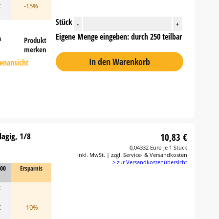
€
-15%
Stück
-
+
Eigene Menge eingeben: durch 250 teilbar
n
Produkt
merken
In den Warenkorb
tenansicht
lagig, 1/8
10,83 €
0,04332 Euro je 1 Stück
inkl. MwSt. | zzgl. Service- & Versandkosten
> zur Versandkostenübersicht
000
Ersparnis
€
€
-10%