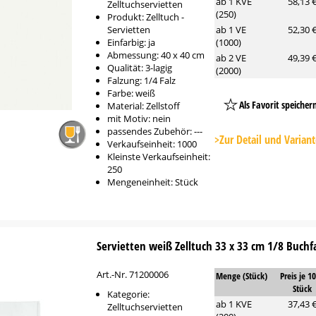
ab 1 KVE
58,13 
Zelltuchservietten
(250)
Produkt: Zelltuch -
Servietten
ab 1 VE
52,30 
Einfarbig: ja
(1000)
Abmessung: 40 x 40 cm
ab 2 VE
49,39 
Qualität: 3-lagig
(2000)
Falzung: 1/4 Falz
Farbe: weiß
Als Favorit speicher
Material: Zellstoff
mit Motiv: nein
Platzhalter
passendes Zubehör: ---
Button
>Zur Detail und Varian
Verkaufseinheit: 1000
Kleinste Verkaufseinheit:
250
Mengeneinheit: Stück
Servietten weiß Zelltuch 33 x 33 cm 1/8 Buchfa
Art.-Nr. 71200006
Menge (Stück)
Preis je 1
Stück
Kategorie:
ab 1 KVE
37,43 
Zelltuchservietten