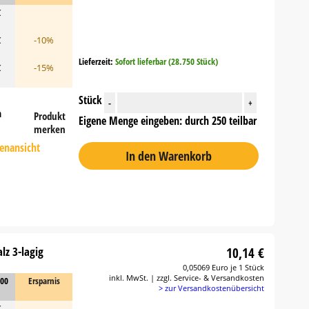
€
€
-10%
Lieferzeit:
Sofort lieferbar (28.750 Stück)
€
-15%
Stück
-
+
n
Produkt
Eigene Menge eingeben: durch 250 teilbar
merken
tenansicht
In den Warenkorb
lz 3-lagig
10,14 €
0,05069 Euro je 1 Stück
inkl. MwSt. | zzgl. Service- & Versandkosten
000
Ersparnis
> zur Versandkostenübersicht
€