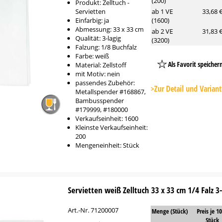
(200)
Produkt: Zelltuch -
Servietten
ab 1 VE
33,68 
Einfarbig: ja
(1600)
Abmessung: 33 x 33 cm
ab 2 VE
31,83 
Qualität: 3-lagig
(3200)
Falzung: 1/8 Buchfalz
Farbe: weiß
Als Favorit speicher
Material: Zellstoff
mit Motiv: nein
Platzhalter
passendes Zubehör:
Button
>Zur Detail und Varian
Metallspender #168867,
Bambusspender
#179999, #180000
Verkaufseinheit: 1600
Kleinste Verkaufseinheit:
200
Mengeneinheit: Stück
Servietten weiß Zelltuch 33 x 33 cm 1/4 Falz 3-
Art.-Nr. 71200007
Menge (Stück)
Preis je 1
Stück