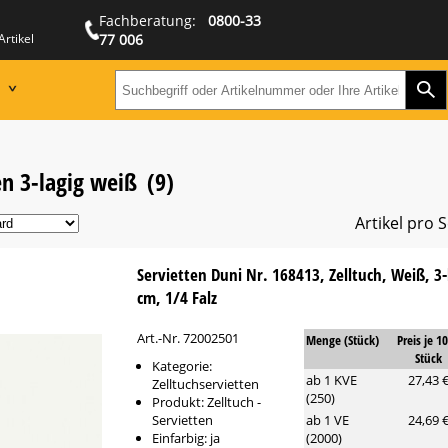
Fachberatung:
0800-33
Artikel
77 006
Zur
Suchbegriff oder Artikeln
en 3-lagig weiß
(9)
Artikel pro S
Servietten Duni Nr. 168413, Zelltuch, Weiß, 3-
cm, 1/4 Falz
Art.-Nr. 72002501
Menge (Stück)
Preis je 1
Stück
Kategorie:
ab 1 KVE
27,43 
Zelltuchservietten
(250)
Produkt: Zelltuch -
Servietten
ab 1 VE
24,69 
Einfarbig: ja
(2000)