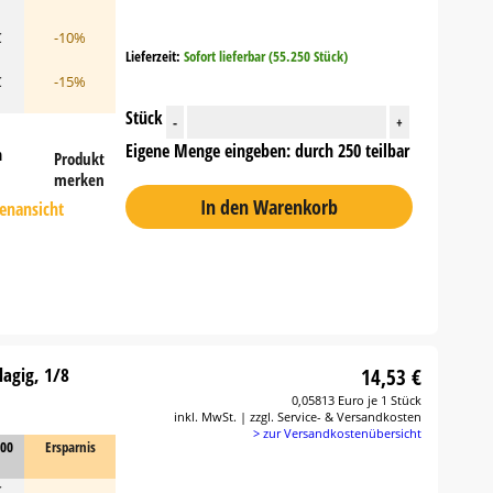
€
-10%
Lieferzeit:
Sofort lieferbar (55.250 Stück)
€
-15%
Stück
-
+
Eigene Menge eingeben: durch 250 teilbar
n
Produkt
merken
In den Warenkorb
tenansicht
lagig, 1/8
14,53 €
0,05813 Euro je 1 Stück
inkl. MwSt. | zzgl. Service- & Versandkosten
> zur Versandkostenübersicht
000
Ersparnis
€