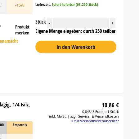
Lieferzeit:
Sofort lieferbar (63.250 Stück)
€
-15%
Stück
-
+
n
Produkt
Eigene Menge eingeben: durch 250 teilbar
merken
tenansicht
In den Warenkorb
agig, 1/4 Falz,
10,86 €
0,04343 Euro je 1 Stück
inkl. MwSt. | zzgl. Service- & Versandkosten
> zur Versandkostenübersicht
000
Ersparnis
€