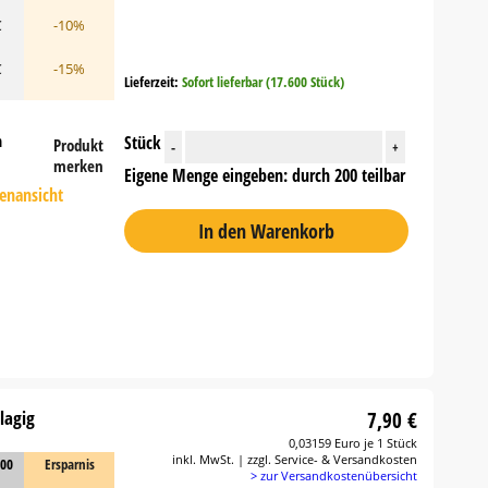
€
-10%
€
-15%
Lieferzeit:
Sofort lieferbar (17.600 Stück)
n
Stück
Produkt
-
+
merken
Eigene Menge eingeben: durch 200 teilbar
tenansicht
In den Warenkorb
lagig
7,90 €
0,03159 Euro je 1 Stück
inkl. MwSt. | zzgl. Service- & Versandkosten
000
Ersparnis
> zur Versandkostenübersicht