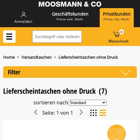
Geschäftskunden
Privatkunden
Preise exkl. MwSt.
Preise inkl. MwSt.
Anmelden
0
Suchbegriff oder Artikelnummer hier eing
Warenkorb
>
>
Home
Versandtaschen
Lieferscheintaschen ohne Druck
Filter
Lieferscheintaschen ohne Druck
(7)
sortieren nach
Seite:
1
von
1