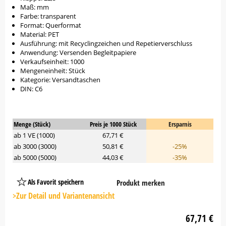
Maß: mm
Farbe: transparent
Format: Querformat
Material: PET
Ausführung: mit Recyclingzeichen und Repetierverschluss
Anwendung: Versenden Begleitpapiere
Verkaufseinheit: 1000
Mengeneinheit: Stück
Kategorie: Versandtaschen
DIN: C6
Menge (Stück)
Preis je 1000 Stück
Ersparnis
ab 1 VE (1000)
67,71 €
ab 3000 (3000)
50,81 €
-25%
ab 5000 (5000)
44,03 €
-35%
Als Favorit speichern
Produkt merken
Platzhalter
Button
>Zur Detail und Variantenansicht
67,71 €