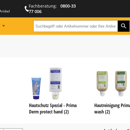
Fachberatung:
0800-33
Artikel
77 006
Zur
Suchbegriff oder Artikeln
Hautschutz Spezial - Prima
Hautreinigung Prim
Derm protect hand (2)
wash (2)