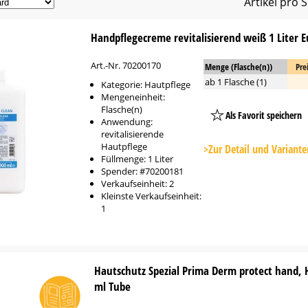
Artikel pro S
Handpflegecreme revitalisierend weiß 1 Liter E
Art.-Nr. 70200170
Menge (Flasche(n))
Pre
ab 1 Flasche (1)
Kategorie: Hautpflege
Mengeneinheit:
Flasche(n)
Als Favorit speichern
Anwendung:
revitalisierende
Platzhalter
Hautpflege
Button
>Zur Detail und Variante
Füllmenge: 1 Liter
Spender: #70200181
Verkaufseinheit: 2
Kleinste Verkaufseinheit:
1
Hautschutz Spezial Prima Derm protect hand,
ml Tube