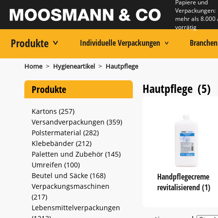
Papiere und
Verpackungen:
mehr als 8.000 
vorrätig
Produkte
Individuelle Verpackungen
Branchen
>
>
Home
Hygieneartikel
Hautpflege
Hautpflege
(5)
Produkte
Kartons (257)
Versandverpackungen (359)
Polstermaterial (282)
Klebebänder (212)
Paletten und Zubehör (145)
Umreifen (100)
Beutel und Säcke (168)
Handpflegecreme
Verpackungsmaschinen
revitalisierend (1)
(217)
Lebensmittelverpackungen