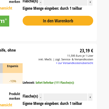
Flasche(n)
merken
-
+
nansicht
Eigene Menge eingeben: durch 1 teilbar
In den Warenkorb
eife, ohne
23,19 €
11,595 Euro je 1 Liter
inkl. MwSt. | zzgl. Service- & Versandkosten
> zur Versandkostenübersicht
Ersparnis
-10%
Lieferzeit:
Sofort lieferbar (111 Flasche(n))
Produkt
Flasche(n)
-
+
merken
Eigene Menge eingeben: durch 1 teilbar
nansicht