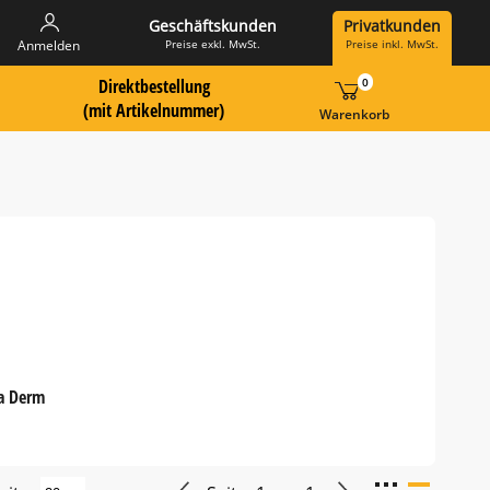
Geschäftskunden
Privatkunden
Preise exkl. MwSt.
Preise inkl. MwSt.
Anmelden
Direktbestellung
0
 Suche Landingpage
ummer hier eingeben:
(mit Artikelnummer)
Warenkorb
a Derm