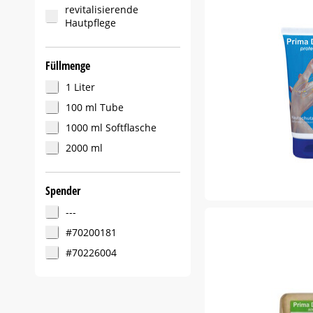
revitalisierende
Hautpflege
Füllmenge
1 Liter
100 ml Tube
1000 ml Softflasche
2000 ml
Spender
---
#70200181
#70226004