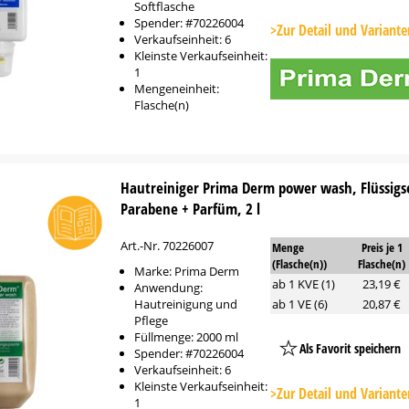
Softflasche
Platzhalter
Spender: #70226004
Button
>Zur Detail und Variante
Verkaufseinheit: 6
Kleinste Verkaufseinheit:
1
Mengeneinheit:
Flasche(n)
Hautreiniger Prima Derm power wash, Flüssigs
Parabene + Parfüm, 2 l
Art.-Nr. 70226007
Menge
Preis je 1
(Flasche(n))
Flasche(n)
Marke: Prima Derm
ab 1 KVE (1)
23,19 €
Anwendung:
Hautreinigung und
ab 1 VE (6)
20,87 €
Pflege
Füllmenge: 2000 ml
Als Favorit speichern
Spender: #70226004
Verkaufseinheit: 6
Platzhalter
Kleinste Verkaufseinheit:
Button
>Zur Detail und Variante
1