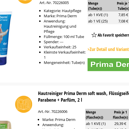
Art.-Nr. 70226005
Menge
Preis je 
(Tube(n))
Tube(n
Kategorie: Hautpflege
ab 1 KVE (1)
7,85 €
Marke: Prima Derm
Anwendung:
ab 1 VE (25)
7,08 €
Hautreinigung und
Pflege
Als Favorit speicher
Füllmenge: 100 ml Tube
Spender: ---
Platzhalter
Verkaufseinheit: 25
Button
>Zur Detail und Varian
Kleinste Verkaufseinheit:
1
Mengeneinheit: Tube(n)
Hautreiniger Prima Derm soft wash, Flüssigsei
Parabene + Parfüm, 2 l
Art.-Nr. 70226006
Menge
Preis je 1
(Flasche(n))
Flasche(n)
Marke: Prima Derm
ab 1 KVE (1)
29,39 €
Anwendung: