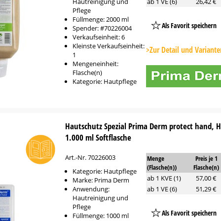
Hautreinigung und
ab 1 VE (6)
26,42 €
Pflege
Füllmenge: 2000 ml
Als Favorit speichern
Spender: #70226004
Verkaufseinheit: 6
Platzhalter
Kleinste Verkaufseinheit:
Button
>Zur Detail und Variante
1
Mengeneinheit:
Flasche(n)
Kategorie: Hautpflege
Hautschutz Spezial Prima Derm protect hand, 
1.000 ml Softflasche
Art.-Nr. 70226003
Menge
Preis je 1
(Flasche(n))
Flasche(n)
Kategorie: Hautpflege
ab 1 KVE (1)
57,00 €
Marke: Prima Derm
Anwendung:
ab 1 VE (6)
51,29 €
Hautreinigung und
Pflege
Als Favorit speichern
Füllmenge: 1000 ml