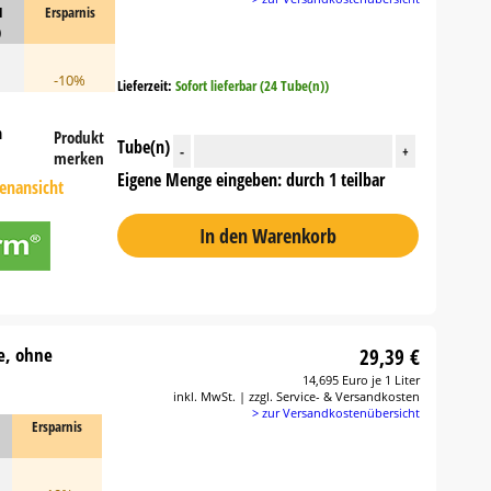
1
Ersparnis
)
-10%
Lieferzeit:
Sofort lieferbar (24 Tube(n))
n
Produkt
Tube(n)
-
+
merken
Eigene Menge eingeben: durch 1 teilbar
tenansicht
In den Warenkorb
fe, ohne
29,39 €
14,695 Euro je 1 Liter
inkl. MwSt. | zzgl. Service- & Versandkosten
> zur Versandkostenübersicht
Ersparnis