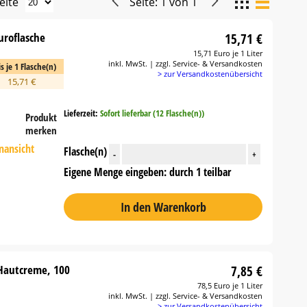
eite
Seite:
1
von
1
uroflasche
15,71 €
15,71 Euro je 1 Liter
inkl. MwSt. | zzgl. Service- & Versandkosten
is je 1 Flasche(n)
> zur Versandkostenübersicht
15,71 €
Lieferzeit:
Sofort lieferbar (12 Flasche(n))
Produkt
merken
nansicht
Flasche(n)
-
+
Eigene Menge eingeben: durch 1 teilbar
In den Warenkorb
 Hautcreme, 100
7,85 €
78,5 Euro je 1 Liter
inkl. MwSt. | zzgl. Service- & Versandkosten
> zur Versandkostenübersicht