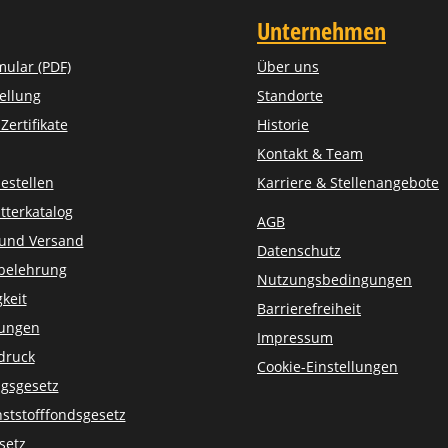
Unternehmen
mular (PDF)
Über uns
ellung
Standorte
ertifikate
Historie
Kontakt & Team
estellen
Karriere & Stellenangebote
tterkatalog
AGB
 und Versand
Datenschutz
belehrung
Nutzungsbedingungen
keit
Barrierefreiheit
sungen
Impressum
druck
Cookie-Einstellungen
gsgesetz
ststofffondsgesetz
setz