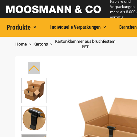
Papiere und
Verpackungen:
mehr als 8.000 
vorrätig
Produkte
Individuelle Verpackungen
Branchen
Kartonklammer aus bruchfestem
>
>
Home
Kartons
PET