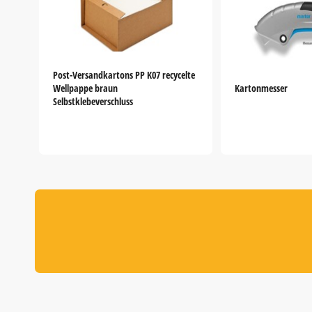
Post-Versandkartons PP K07 recycelte
Wellpappe braun
Kartonmesser
Selbstklebeverschluss
Item
1
of
5