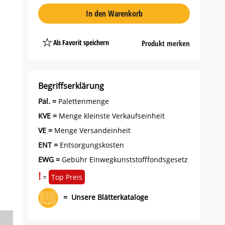
In den Warenkorb
Als Favorit speichern
Produkt merken
Platzhalter
Button
Begriffserklärung
Pal. =
Palettenmenge
KVE =
Menge kleinste Verkaufseinheit
VE =
Menge Versandeinheit
ENT =
Entsorgungskosten
EWG =
Gebühr Einwegkunststofffondsgesetz
!
=
Top Preis
=
Unsere Blätterkataloge