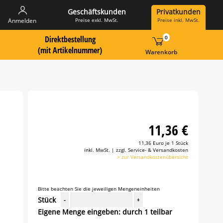
Geschäftskunden
Privatkunden
Preise exkl. MwSt.
Preise inkl. MwSt.
Anmelden
Direktbestellung
0
 Suche Landingpage
ummer hier eingeben:
(mit Artikelnummer)
Warenkorb
11,36 €
11,36 Euro je 1 Stück
inkl. MwSt. | zzgl. Service- & Versandkosten
> zur Versandkostenübersicht
Bitte beachten Sie die jeweiligen Mengeneinheiten
Stück
-
+
Eigene Menge eingeben: durch 1 teilbar