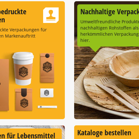
bedruckte
Nachhaltige Verpac
en
Umweltfreundliche Produkt
nachhaltigen Rohstoffen als
uckte Verpackungen für
herkömmlichen Verpackunge
en Markenauftritt
hier.
Kataloge bestellen
n für Lebensmittel