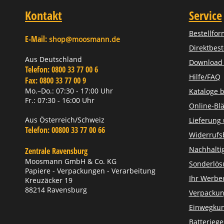
Kontakt
Service
Bestellfor
E-Mail:
shop@moosmann.de
Direktbest
Aus Deutschland
Download Z
Telefon:
0800 33 77 00 6
Hilfe/FAQ
Fax:
0800 33 77 00 9
Mo.–Do.: 07:30 - 17:00 Uhr
Kataloge b
Fr.: 07:30 - 16:00 Uhr
Online-Blä
Aus Österreich/Schweiz
Lieferung
Telefon:
00800 33 77 00 66
Widerrufs
Nachhaltig
Zentrale Ravensburg
Moosmann GmbH & Co. KG
Sonderlö
Papiere - Verpackungen - Verarbeitung
Ihr Werbe
Kreuzäcker 19
88214 Ravensburg
Verpackun
Einwegkun
Batteriege