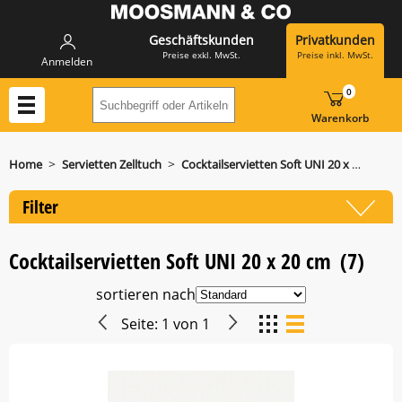
Geschäftskunden
Privatkunden
Preise exkl. MwSt.
Preise inkl. MwSt.
Anmelden
0
Suchbegriff oder Artikelnummer hier eing
Warenkorb
>
>
Home
Servietten Zelltuch
Cocktailservietten Soft UNI 20 x 20 cm
Filter
Cocktailservietten Soft UNI 20 x 20 cm
(7)
sortieren nach
Seite:
1
von
1