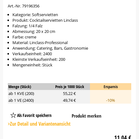
Art.-Nr. 79196356
Kategorie: Softservietten
Produkt: Cocktailservietten Linclass
Falzung: 1/4 Falz
Abmessung: 20 x 20 cm
Farbe: creme
Material: Linclass-Professional
Anwendung: Catering, Bars, Gastronomie
Verkaufseinheit: 2400
Kleinste Verkaufseinheit: 200
Mengeneinheit: Stück
Menge (Stück)
Preis je 1000 Stück
Ersparnis
ab 1 KVE (200)
55,22 €
ab 1 VE (2400)
49,74 €
-10%
Als Favorit speichern
Produkt merken
Platzhalter
Button
>Zur Detail und Variantenansicht
11,04 €