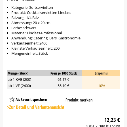
Kategorie: Softservietten
Produkt: Cocktailservietten Linclass
Falzung: 1/4 Falz
Abmessung: 20 x 20 cm
Farbe: schwarz
Material: Linclass-Professional
Anwendung: Catering, Bars, Gastronomie
Verkaufseinheit: 2400
Kleinste Verkaufseinheit: 200
Mengeneinheit: Stück
Menge (Stück)
Preis je 1000 Stück
Ersparnis
ab 1 KVE (200)
61,17 €
ab 1 VE (2400)
55,10 €
-10%
Als Favorit speichern
Produkt merken
Platzhalter
Button
>Zur Detail und Variantenansicht
12,23 €
0,06117 Euro je 1 Stück