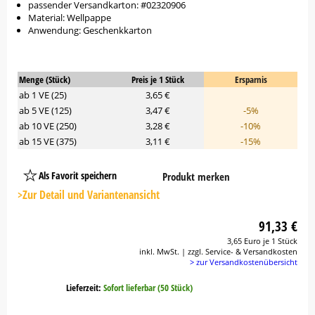
passender Versandkarton: #02320906
Material: Wellpappe
Anwendung: Geschenkkarton
Menge (Stück)
Preis je 1 Stück
Ersparnis
ab 1 VE (25)
3,65 €
ab 5 VE (125)
3,47 €
-5%
ab 10 VE (250)
3,28 €
-10%
ab 15 VE (375)
3,11 €
-15%
Als Favorit speichern
Produkt merken
Platzhalter
Button
>Zur Detail und Variantenansicht
91,33 €
3,65 Euro je 1 Stück
inkl. MwSt. | zzgl. Service- & Versandkosten
> zur Versandkostenübersicht
Lieferzeit:
Sofort lieferbar (50 Stück)