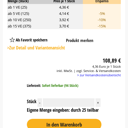
Menge (Stück)
Preis je 1 Stück
Ersparnis
ab 1 VE (25)
4,36 €
ab 5 VE (125)
4,14 €
-5%
ab 10 VE (250)
3,92 €
-10%
ab 15 VE (375)
3,70 €
-15%
Als Favorit speichern
Produkt merken
Platzhalter
Button
>Zur Detail und Variantenansicht
108,89 €
4,36 Euro je 1 Stück
inkl. MwSt. | zzgl. Service- & Versandkosten
> zur Versandkostenübersicht
Lieferzeit:
Sofort lieferbar (94 Stück)
Stück
-
+
Eigene Menge eingeben: durch 25 teilbar
In den Warenkorb