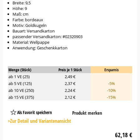
Breite: 9,5
Höhe: 9
Maß: cm
Farbe: bordeaux
Motiv: Goldkugeln
Bauart: Versandkarton
passender Versandkarton: #02320903
Material: Wellpappe
Anwendung: Geschenkkarton
Menge (Stück)
Preis je 1 Stück
Ersparnis
ab 1 VE (25)
2,49 €
ab 5 VE (125)
2,37 €
-5%
ab 10 VE (250)
2,24 €
-10%
ab 15 VE (375)
2,12 €
-15%
Als Favorit speichern
Produkt merken
Platzhalter
Button
>Zur Detail und Variantenansicht
62,18 €