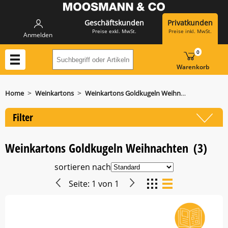
Geschäftskunden
Privatkunden
Preise exkl. MwSt.
Preise inkl. MwSt.
Anmelden
0
Suchbegriff oder Artikelnummer hier eing
Warenkorb
>
>
Home
Weinkartons
Weinkartons Goldkugeln Weihnachten
Filter
Weinkartons Goldkugeln Weihnachten
(3)
sortieren nach
Seite:
1
von
1