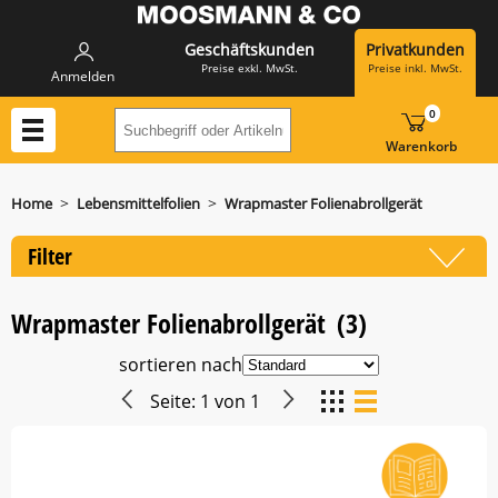
Geschäftskunden
Privatkunden
Preise exkl. MwSt.
Preise inkl. MwSt.
Anmelden
0
Suchbegriff oder Artikelnummer hier eing
Warenkorb
>
>
Home
Lebensmittelfolien
Wrapmaster Folienabrollgerät
Filter
Wrapmaster Folienabrollgerät
(3)
sortieren nach
Seite:
1
von
1