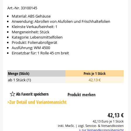
Art.-Nr. 33100145
Material: ABS Gehäuse
Anwendung: Abrollen von Alufolien und Frischhaltefolien
Kleinste Verkaufseinheit: 1
Mengeneinheit: Stück
Kategorie: Lebensmittelfolien
Produkt: Folienabrollgerät
Ausführung: WM 4500
Einsetzbar für: 1 Rolle 45 cm breit
Menge (Stück)
Preis je 1 Stück
ab 1 Stück (1)
42,13 €
Als Favorit speichern
Produkt merken
Platzhalter
Button
>Zur Detail und Variantenansicht
42,13 €
42,13 Euro je 1 Stück
inkl. MwSt. | zzgl. Service- & Versandkosten
> zur Versandkostenübersicht