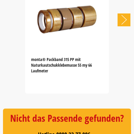
monta® Packband 315 PP mit
Naturkautschukklebemasse 55 my 66
Laufmeter
Item
1
of
5
Nicht das Passende gefunden?