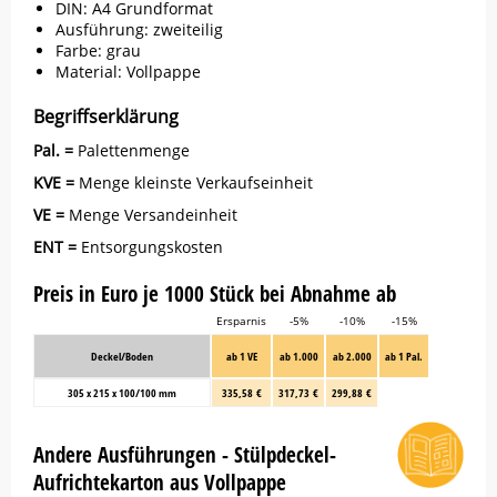
DIN: A4 Grundformat
Ausführung: zweiteilig
Farbe: grau
Material: Vollpappe
Begriffserklärung
Pal. =
Palettenmenge
KVE =
Menge kleinste Verkaufseinheit
VE =
Menge Versandeinheit
ENT =
Entsorgungskosten
Preis in Euro je 1000 Stück bei Abnahme ab
Ersparnis
-5%
-10%
-15%
Deckel/Boden
ab 1 VE
ab 1.000
ab 2.000
ab 1 Pal.
305 x 215 x 100/100 mm
335,58 €
317,73 €
299,88 €
Andere Ausführungen - Stülpdeckel-
Aufrichtekarton aus Vollpappe