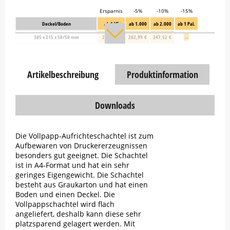
Ersparnis
-5%
-10%
-15%
Deckel/Boden
ab 1 VE
ab 1.000
ab 2.000
ab 1 Pal.
305 x 215 x 50/50 mm
277,27 €
262,99 €
247,52 €
→
Artikelbeschreibung
Produktinformation
Downloads
Die Vollpapp-Aufrichteschachtel ist zum
Aufbewaren von Druckererzeugnissen
besonders gut geeignet. Die Schachtel
ist in A4-Format und hat ein sehr
geringes Eigengewicht. Die Schachtel
besteht aus Graukarton und hat einen
Boden und einen Deckel. Die
Vollpappschachtel wird flach
angeliefert, deshalb kann diese sehr
platzsparend gelagert werden. Mit