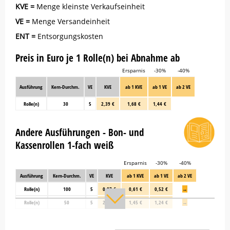
KVE =
Menge kleinste Verkaufseinheit
VE =
Menge Versandeinheit
ENT =
Entsorgungskosten
Preis in Euro je 1 Rolle(n) bei Abnahme ab
Ersparnis
-30%
-40%
Ausführung
Kern-Durchm.
VE
KVE
ab 1 KVE
ab 1 VE
ab 2 VE
Rolle(n)
30
5
2,39 €
1,68 €
1,44 €
Andere Ausführungen - Bon- und
Kassenrollen 1-fach weiß
Ersparnis
-30%
-40%
Ausführung
Kern-Durchm.
VE
KVE
ab 1 KVE
ab 1 VE
ab 2 VE
Rolle(n)
100
5
0,87 €
0,61 €
0,52 €
→
Rolle(n)
50
5
2,07 €
1,45 €
1,24 €
→