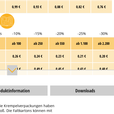
0,99 €
0,93 €
0,88 €
0,82 €
0,76 €
s
-10%
-15%
-20%
-25%
-30%
ab 100
ab 250
ab 550
ab 1.100
ab 2.200
0,26 €
0,24 €
0,23 €
0,21 €
0,20 €
0,51 €
0,49 €
0,45 €
0,43 €
0,40 €
oduktinformation
Downloads
 Die Krempelverpackungen haben
oß. Die Faltkartons können mit