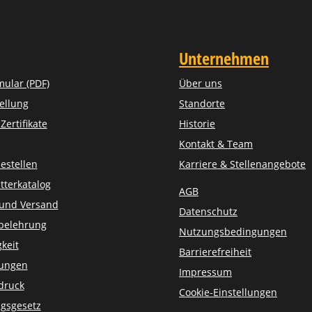
Unternehmen
mular (PDF)
Über uns
ellung
Standorte
ertifikate
Historie
Kontakt & Team
estellen
Karriere & Stellenangebote
tterkatalog
AGB
 und Versand
Datenschutz
belehrung
Nutzungsbedingungen
keit
Barrierefreiheit
sungen
Impressum
druck
Cookie-Einstellungen
gsgesetz