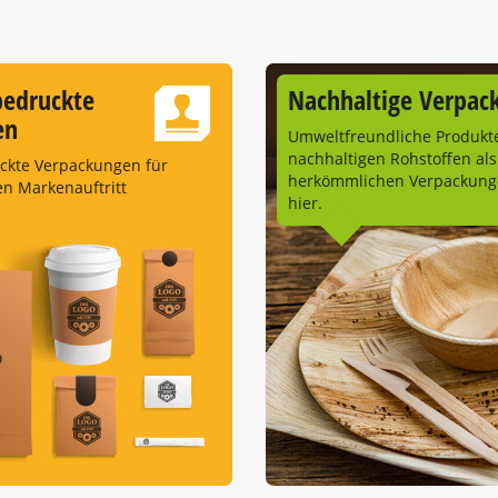
bedruckte
Nachhaltige Verpac
en
Umweltfreundliche Produkt
nachhaltigen Rohstoffen als
uckte Verpackungen für
herkömmlichen Verpackunge
en Markenauftritt
hier.