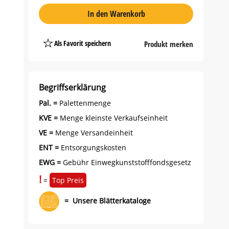
In den Warenkorb
Als Favorit speichern
Produkt merken
Platzhalter
Button
Begriffserklärung
Pal. =
Palettenmenge
KVE =
Menge kleinste Verkaufseinheit
VE =
Menge Versandeinheit
ENT =
Entsorgungskosten
EWG =
Gebühr Einwegkunststofffondsgesetz
!
=
Top Preis
=
Unsere Blätterkataloge