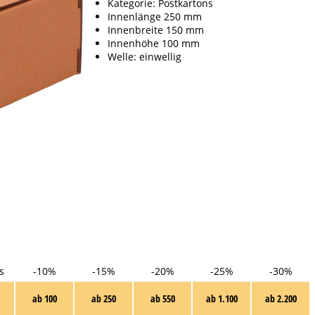
Kategorie: Postkartons
Innenlänge 250 mm
Innenbreite 150 mm
Innenhöhe 100 mm
Welle: einwellig
s
-10%
-15%
-20%
-25%
-30%
ab 100
ab 250
ab 550
ab 1.100
ab 2.200