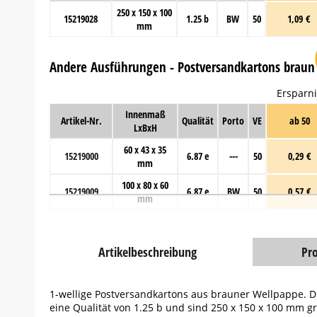
250 x 150 x 100
15219028
1.25 b
BW
50
1,09 €
mm
Andere Ausführungen - Postversandkartons braun
Ersparni
Innenmaß
Artikel-Nr.
Qualität
Porto
VE
ab 50
LxBxH
60 x 43 x 35
15219000
6.87 e
---
50
0,29 €
mm
100 x 80 x 60
15219009
6.87 e
BW
50
0,57 €
mm
Artikelbeschreibung
Pr
1-wellige Postversandkartons aus brauner Wellpappe.
eine Qualität von 1.25 b und sind 250 x 150 x 100 mm gr