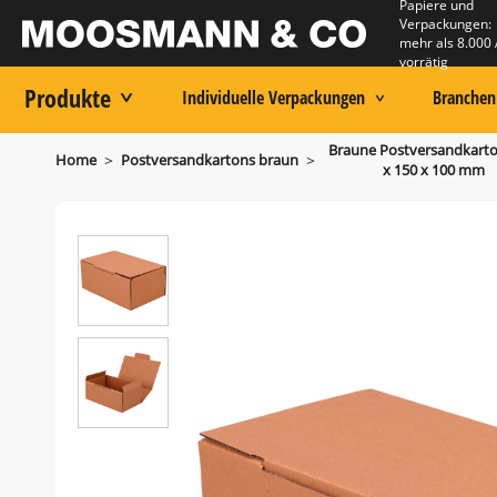
Papiere und
Verpackungen:
mehr als 8.000 
vorrätig
Produkte
Individuelle Verpackungen
Branchen
Braune Postversandkarto
>
>
Home
Postversandkartons braun
x 150 x 100 mm