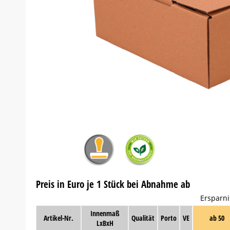
Preis in Euro je 1 Stück bei Abnahme ab
Ersparni
Innenmaß
Artikel-Nr.
Qualität
Porto
VE
ab 50
LxBxH