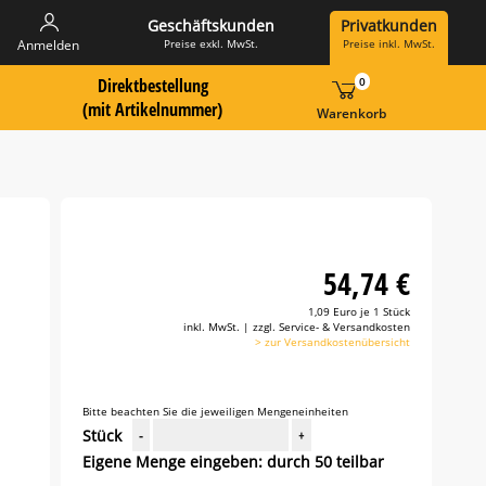
Geschäftskunden
Privatkunden
Preise exkl. MwSt.
Preise inkl. MwSt.
Anmelden
Direktbestellung
0
 Suche Landingpage
ummer hier eingeben:
(mit Artikelnummer)
Warenkorb
54,74 €
1,09 Euro je 1 Stück
inkl. MwSt. | zzgl. Service- & Versandkosten
> zur Versandkostenübersicht
Bitte beachten Sie die jeweiligen Mengeneinheiten
Stück
-
+
Eigene Menge eingeben: durch 50 teilbar