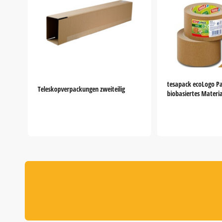
tesapack ecoLogo Pa
Teleskopverpackungen zweiteilig
biobasiertes Materi
Item
1
of
5