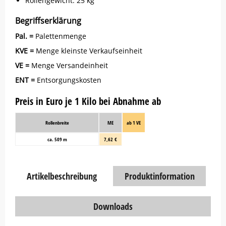
Rollengewicht: 25 kg
Begriffserklärung
Pal. =
Palettenmenge
KVE =
Menge kleinste Verkaufseinheit
VE =
Menge Versandeinheit
ENT =
Entsorgungskosten
Preis in Euro je 1 Kilo bei Abnahme ab
Rollenbreite
ME
ab 1 VE
ca. 509 m
7,62 €
Artikelbeschreibung
Produktinformation
Downloads