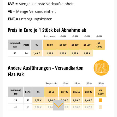
KVE =
Menge kleinste Verkaufseinheit
VE =
Menge Versandeinheit
ENT =
Entsorgungskosten
Preis in Euro je 1 Stück bei Abnahme ab
Ersparnis
-10%
-15%
-20%
-30%
Innenmaß
ab
Porto
VE
ab 50
ab 100
ab 250
ab 500
LxB
1.000
50
50
1,49 €
1,34 €
1,26 €
1,19 €
1,05 €
Andere Ausführungen - Versandkarton
Flat-Pak
Ersparnis
-10%
-15%
-20%
-30%
Innenmaß
ab
Porto
VE
ab 50
ab 100
ab 250
ab 500
LxB
1.000
25
50
0,63 €
0,56 €
0,54 €
0,50 €
0,44 €
→
40
50
0,96 €
0,86 €
0,81 €
0,76 €
0,67 €
→