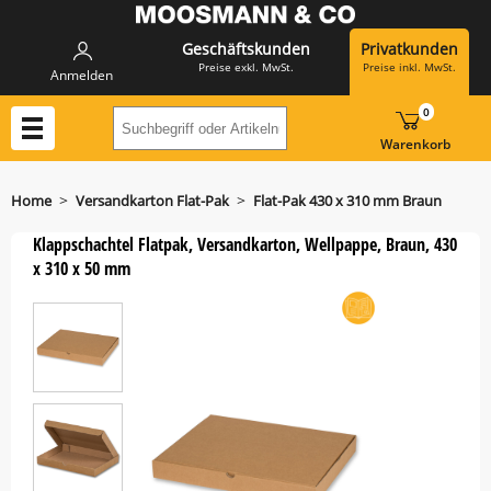
Geschäftskunden
Privatkunden
Preise exkl. MwSt.
Preise inkl. MwSt.
Anmelden
0
Suchbegriff oder Artikelnummer hier eing
Warenkorb
>
>
Home
Versandkarton Flat-Pak
Flat-Pak 430 x 310 mm Braun
Klappschachtel Flatpak, Versandkarton, Wellpappe, Braun, 430
x 310 x 50 mm