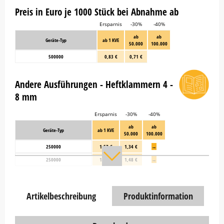
Preis in Euro je 1000 Stück bei Abnahme ab
Ersparnis
-30%
-40%
ab
ab
Geräte-Typ
ab 1 KVE
50.000
100.000
500000
0,83 €
0,71 €
Andere Ausführungen - Heftklammern 4 -
8 mm
Ersparnis
-30%
-40%
ab
ab
Geräte-Typ
ab 1 KVE
50.000
100.000
250000
1,57 €
1,34 €
→
250000
1,71 €
1,48 €
→
Artikelbeschreibung
Produktinformation