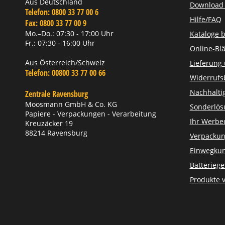
Aus Deutschland
Download Z
Telefon:
0800 33 77 00 6
Hilfe/FAQ
Fax:
0800 33 77 00 9
Mo.–Do.: 07:30 - 17:00 Uhr
Kataloge b
Fr.: 07:30 - 16:00 Uhr
Online-Blä
Aus Österreich/Schweiz
Lieferung
Telefon:
00800 33 77 00 66
Widerrufs
Nachhaltig
Zentrale Ravensburg
Moosmann GmbH & Co. KG
Sonderlö
Papiere - Verpackungen - Verarbeitung
Ihr Werbe
Kreuzäcker 19
88214 Ravensburg
Verpackun
Einwegkun
Batteriege
Produkte 