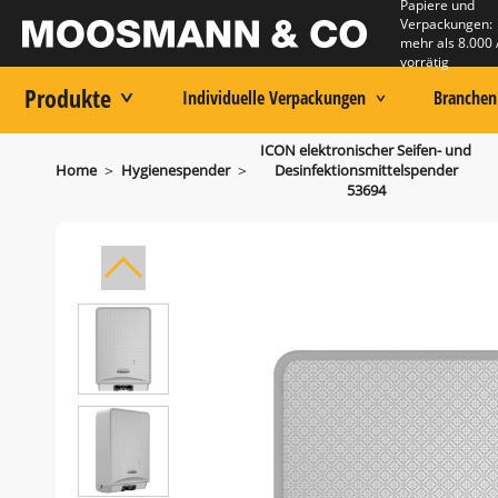
Papiere und
Verpackungen:
mehr als 8.000 
vorrätig
Produkte
Individuelle Verpackungen
Branchen
ICON elektronischer Seifen- und
>
>
Home
Hygienespender
Desinfektionsmittelspender
53694