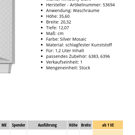
Hersteller - Artikelnummer: 53694
Anwendung: Waschräume
Höhe: 35,60
Breite: 20,32
Tiefe: 12,07
Maß: cm
Farbe: Silver Mosaic
Material: schlagfester Kunststoff
Für: 1,2 Liter Inhalt
passendes Zubehör: 6383, 6396
Verkaufseinheit: 1
Mengeneinheit: Stück
ME
Spender
Ausführung
Höhe
Breite
ab 1 VE