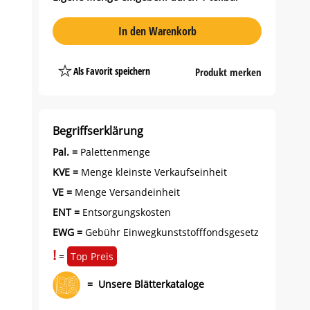
In den Warenkorb
Als Favorit speichern
Produkt merken
Platzhalter
Button
Begriffserklärung
Pal. =
Palettenmenge
KVE =
Menge kleinste Verkaufseinheit
VE =
Menge Versandeinheit
ENT =
Entsorgungskosten
EWG =
Gebühr Einwegkunststofffondsgesetz
!
=
Top Preis
=
Unsere Blätterkataloge