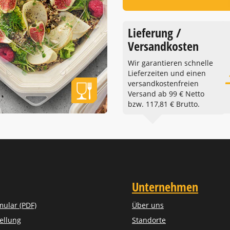
Lieferung /
Versandkosten
Wir garantieren schnelle
Lieferzeiten und einen
versandkostenfreien
Versand ab 99 € Netto
bzw. 117,81 € Brutto.
Unternehmen
mular (PDF)
Über uns
ellung
Standorte