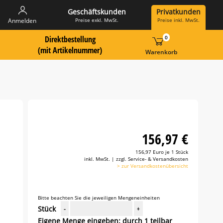
Geschäftskunden
Privatkunden
Preise exkl. MwSt.
Preise inkl. MwSt.
Anmelden
Direktbestellung
0
 Suche Landingpage
ummer hier eingeben:
(mit Artikelnummer)
Warenkorb
156,97 €
156,97 Euro je 1 Stück
inkl. MwSt. | zzgl. Service- & Versandkosten
> zur Versandkostenübersicht
Bitte beachten Sie die jeweiligen Mengeneinheiten
Stück
-
+
Eigene Menge eingeben: durch 1 teilbar