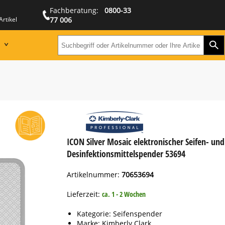
Fachberatung:
0800-33
Artikel
77 006
Zur
Suchbegriff oder Artikeln
ICON Silver Mosaic elektronischer Seifen- und
Desinfektionsmittelspender 53694
Artikelnummer:
70653694
Lieferzeit:
ca. 1 - 2 Wochen
Kategorie: Seifenspender
Marke:
Kimberly Clark