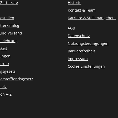
ertifikate
Historie
Kontakt & Team
estellen
Karriere & Stellenangebote
tterkatalog
AGB
 und Versand
Datenschutz
belehrung
Nutzungsbedingungen
keit
Barrierefreiheit
sungen
Impressum
druck
Cookie-Einstellungen
gsgesetz
ststofffondsgesetz
setz
von A-Z