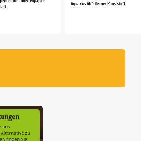
pender für Toilettenpapier
Aquarius Abfalleimer Kunststoff
blatt
kungen
e aus
 Alternative zu
n finden Sie