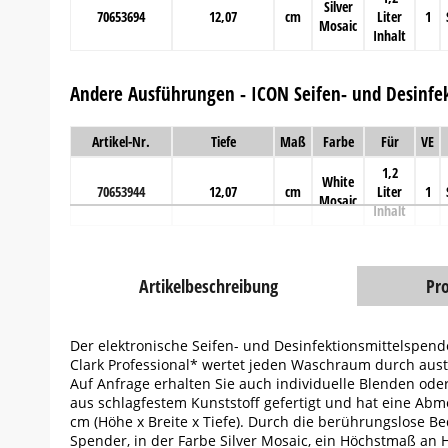
Silver
70653694
12,07
cm
Liter
1
Mosaic
Inhalt
Andere Ausführungen - ICON Seifen- und Desinfe
Artikel-Nr.
Tiefe
Maß
Farbe
Für
VE
1,2
White
70653944
12,07
cm
Liter
1
Mosaic
Inhalt
Artikelbeschreibung
Pr
Der elektronische Seifen- und Desinfektionsmittelspend
Clark Professional* wertet jeden Waschraum durch aus
Auf Anfrage erhalten Sie auch individuelle Blenden oder
aus schlagfestem Kunststoff gefertigt und hat eine Abme
cm (Höhe x Breite x Tiefe). Durch die berührungslose B
Spender, in der Farbe Silver Mosaic, ein Höchstmaß an