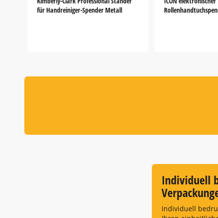
Kimberly-Clark Professional Ständer
ICON elektronischer
für Handreiniger-Spender Metall
Rollenhandtuchspen
Item
1
of
5
Individuell 
Verpackung
Individuell bedr