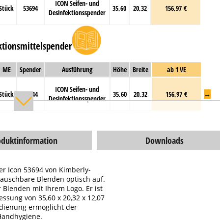
ICON Seifen- und
Stück
53694
35,60
20,32
156,97 €
Desinfektionsspender
ktionsmittelspender
ME
Spender
Ausführung
Höhe
Breite
ab 1 VE
ICON Seifen- und
Stück
53944
35,60
20,32
156,97 €
→
Desinfektionsspender
oduktinformation
Downloads
er Icon 53694 von Kimberly-
tauschbare Blenden optisch auf.
 Blenden mit Ihrem Logo. Er ist
ssung von 35,60 x 20,32 x 12,07
edienung ermöglicht der
 Handhygiene.