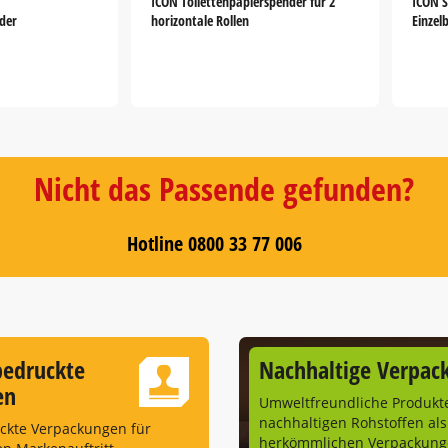
ICON Toilettenpapierspender für 2
ICON S
der
horizontale Rollen
Einzel
Nicht das Passende gefunden?
Hotline 0800 33 77 006
bedruckte
Nachhaltige Verpac
en
Umweltfreundliche Produkt
nachhaltigen Rohstoffen als
uckte Verpackungen für
herkömmlichen Verpackunge