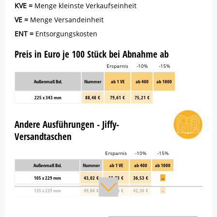
KVE =
Menge kleinste Verkaufseinheit
VE =
Menge Versandeinheit
ENT =
Entsorgungskosten
Preis in Euro je 100 Stück bei Abnahme ab
Ersparnis
-10%
-15%
Außenmaß BxL
Nummer
ab 1 VE
ab 400
ab 1000
225 x 343 mm
88,48 €
79,61 €
75,21 €
Andere Ausführungen - Jiffy-
Versandtaschen
Ersparnis
-10%
-15%
Außenmaß BxL
Nummer
ab 1 VE
ab 400
ab 1000
105 x 229 mm
43,02 €
38,73 €
36,53 €
→
135 x 229 mm
49,86 €
44,86 €
42,36 €
→