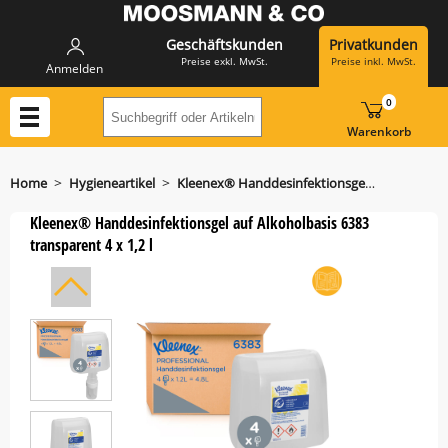
Geschäftskunden
Privatkunden
Preise exkl. MwSt.
Preise inkl. MwSt.
Anmelden
0
Suchbegriff oder Artikelnummer hier eing
Warenkorb
>
>
Home
Hygieneartikel
Kleenex® Handdesinfektionsgel auf Alkoholbasis 6383 transparent 4 x 1,2 l
Kleenex® Handdesinfektionsgel auf Alkoholbasis 6383
transparent 4 x 1,2 l