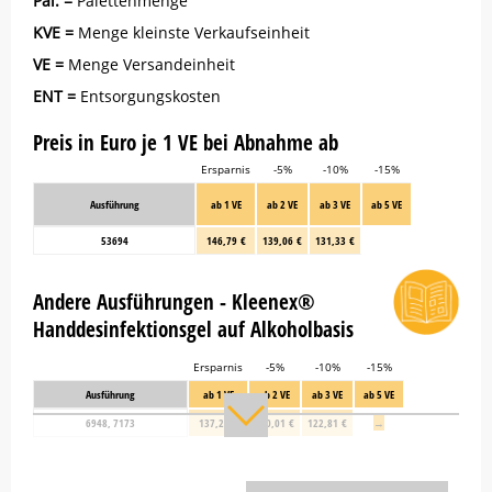
Pal. =
Palettenmenge
KVE =
Menge kleinste Verkaufseinheit
VE =
Menge Versandeinheit
ENT =
Entsorgungskosten
Preis in Euro je 1 VE bei Abnahme ab
Ersparnis
-5%
-10%
-15%
Ausführung
ab 1 VE
ab 2 VE
ab 3 VE
ab 5 VE
53694
146,79 €
139,06 €
131,33 €
Andere Ausführungen - Kleenex®
Handdesinfektionsgel auf Alkoholbasis
Ersparnis
-5%
-10%
-15%
Ausführung
ab 1 VE
ab 2 VE
ab 3 VE
ab 5 VE
6948, 7173
137,27 €
130,01 €
122,81 €
→