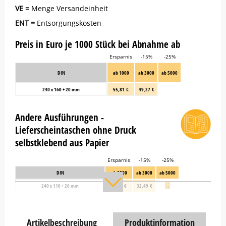
VE =
Menge Versandeinheit
ENT =
Entsorgungskosten
Preis in Euro je 1000 Stück bei Abnahme ab
Ersparnis
-15%
-25%
DIN
ab 1000
ab 3000
ab 5000
240 x 160 + 20 mm
55,81 €
49,27 €
Andere Ausführungen -
Lieferscheintaschen ohne Druck
selbstklebend aus Papier
Ersparnis
-15%
-25%
DIN
ab 1000
ab 3000
ab 5000
240 x 110 + 20 mm
36,77 €
32,49 €
→
Artikelbeschreibung
Produktinformation