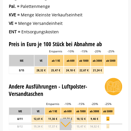
Pal. =
Palettenmenge
KVE =
Menge kleinste Verkaufseinheit
VE =
Menge Versandeinheit
ENT =
Entsorgungskosten
Preis in Euro je 100 Stück bei Abnahme ab
Ersparnis
-10%
-15%
-20%
-25%
ME
VE
ab 1 VE
ab 600
ab 1000
ab 3000
ab 5000
E/15
28,32 €
25,47 €
24,10 €
22,67 €
21,24 €
Andere Ausführungen - Luftpolster-
Versandtaschen
Ersparnis
-10%
-15%
-20%
-25%
ME
VE
ab 1 VE
ab 600
ab 1000
ab 3000
ab 5000
A/11
12,61 €
11,36 €
10,71 €
10,12 €
9,46 €
→
B/12
19,34 €
17,37 €
16,42 €
15,47 €
14,52 €
→