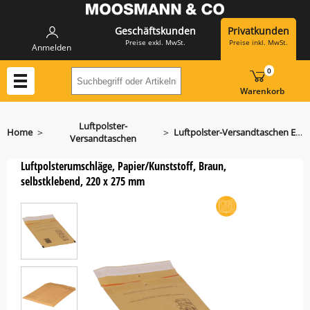
Geschäftskunden
Privatkunden
Preise exkl. MwSt.
Preise inkl. MwSt.
Anmelden
0
Suchbegriff oder Artikelnummer hier eing
Warenkorb
Luftpolster-
>
>
Home
Luftpolster-Versandtaschen E/15
Versandtaschen
Luftpolsterumschläge, Papier/Kunststoff, Braun,
selbstklebend, 220 x 275 mm