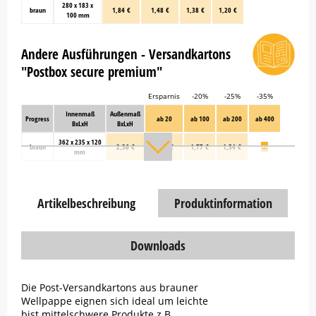
280 x 183 x
braun
1,84 €
1,48 €
1,38 €
1,20 €
100 mm
Andere Ausführungen - Versandkartons
"Postbox secure premium"
Ersparnis
-20%
-25%
-35%
Innenmaß
Außenmaß
Progress
ab 20
ab 100
ab 200
ab 400
BxLxH
BxLxH
362 x 235 x 120
braun
2,36 €
1,88 €
1,77 €
1,54 €
→
mm
Artikelbeschreibung
Produktinformation
Downloads
Die Post-Versandkartons aus brauner
Wellpappe eignen sich ideal um leichte
bist mittelschwere Produkte z.B.