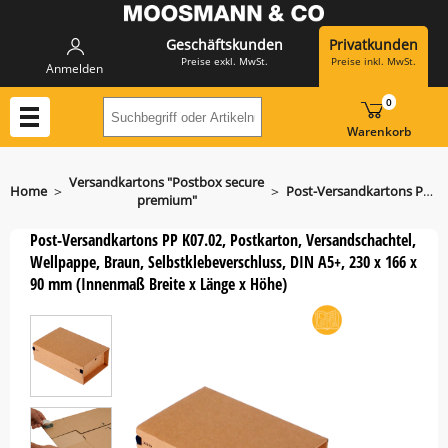
Geschäftskunden
Privatkunden
Preise exkl. MwSt.
Preise inkl. MwSt.
Anmelden
0
Suchbegriff oder Artikelnummer hier eing
Warenkorb
Versandkartons "Postbox secure
>
>
Home
Post-Versandkartons PP K07.02 aus stabiler Wellpappe
premium"
Post-Versandkartons PP K07.02, Postkarton, Versandschachtel,
Wellpappe, Braun, Selbstklebeverschluss, DIN A5+, 230 x 166 x
90 mm (Innenmaß Breite x Länge x Höhe)