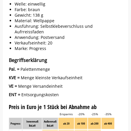
Welle: einwellig
Farbe: braun
Gewicht: 138 g
Material: Wellpappe
Ausführung: Selbstklebeverschluss und
Aufrreissfaden
Anwendung: Postversand
Verkaufseinheit: 20
Marke:
Progress
Begriffserklärung
Pal. =
Palettenmenge
KVE =
Menge kleinste Verkaufseinheit
VE =
Menge Versandeinheit
ENT =
Entsorgungskosten
Preis in Euro je 1 Stück bei Abnahme ab
Ersparnis
-20%
-25%
-35%
Innenmaß
Außenmaß
Progress
ab 20
ab 100
ab 200
ab 400
BxLxH
BxLxH