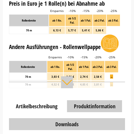
Preis in Euro je 1 Rolle(n) bei Abnahme ab
Ersparnis
-10%
-15%
-20%
-25%
ab 1/2
Rollenbreite
ab 1 Ro.
ab 1 Pal.
ab 2 Pal.
ab 3 Pal.
Pal.
70 m
6,13 €
5,77 €
5,41 €
5,06 €
Andere Ausführungen - Rollenwellpappe
Ersparnis
-10%
-15%
-20%
-25%
ab 1/2
Rollenbreite
ab 1 Ro.
ab 1 Pal.
ab 2 Pal.
ab 3 Pal.
Pal.
70 m
3,03 €
2,86 €
2,74 €
2,56 €
→
70 m
4,52 €
4,28 €
4,05 €
3,81 €
→
Artikelbeschreibung
Produktinformation
Downloads