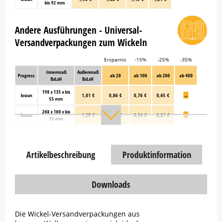
bis 92 mm
Andere Ausführungen - Universal-
Versandverpackungen zum Wickeln
Ersparnis
-15%
-25%
-35%
Innenmaß
Außenmaß
Progress
ab 20
ab 100
ab 200
ab 400
BxLxH
BxLxH
198 x 135 x bis
braun
1,01 €
0,86 €
0,76 €
0,65 €
→
55 mm
268 x 160 x bis
braun
1,25 €
1,06 €
0,94 €
0,81 €
→
72 mm
Artikelbeschreibung
Produktinformation
Downloads
Die Wickel-Versandverpackungen aus