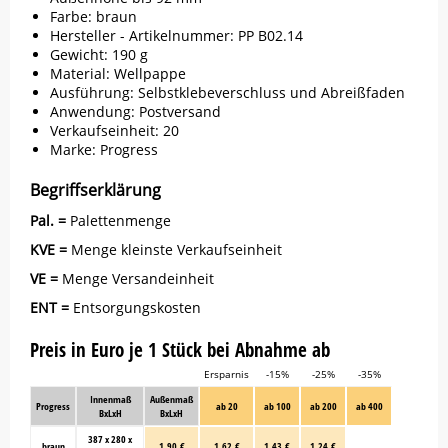
Farbe: braun
Hersteller - Artikelnummer: PP B02.14
Gewicht: 190 g
Material: Wellpappe
Ausführung: Selbstklebeverschluss und Abreißfaden
Anwendung: Postversand
Verkaufseinheit: 20
Marke:
Progress
Begriffserklärung
Pal. =
Palettenmenge
KVE =
Menge kleinste Verkaufseinheit
VE =
Menge Versandeinheit
ENT =
Entsorgungskosten
Preis in Euro je 1 Stück bei Abnahme ab
Ersparnis
-15%
-25%
-35%
Innenmaß
Außenmaß
Progress
ab 20
ab 100
ab 200
ab 400
BxLxH
BxLxH
387 x 280 x
braun
1,90 €
1,62 €
1,43 €
1,24 €