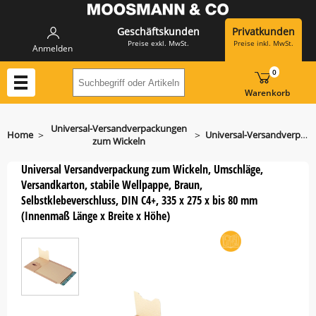
Geschäftskunden
Privatkunden
Preise exkl. MwSt.
Preise inkl. MwSt.
Anmelden
0
Suchbegriff oder Artikelnummer hier eing
Warenkorb
Universal-Versandverpackungen
>
>
Home
Universal-Versandverpackungen zum Wickeln PP B02.14
zum Wickeln
Universal Versandverpackung zum Wickeln, Umschläge,
Versandkarton, stabile Wellpappe, Braun,
Selbstklebeverschluss, DIN C4+, 335 x 275 x bis 80 mm
(Innenmaß Länge x Breite x Höhe)