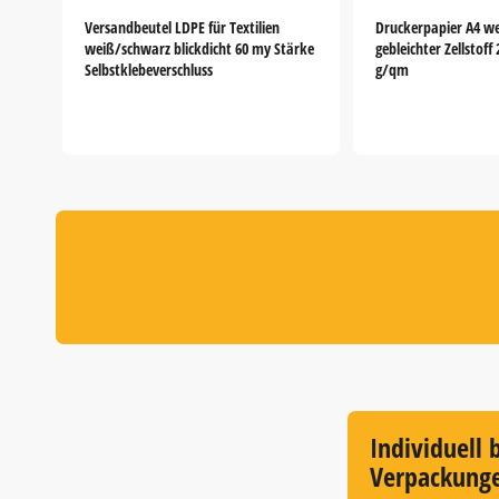
Versandbeutel LDPE für Textilien
Druckerpapier A4 we
weiß/schwarz blickdicht 60 my Stärke
gebleichter Zellstoff
Selbstklebeverschluss
g/qm
Item
1
of
5
Individuell 
Verpackung