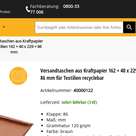
Fachberatung:
0800-33
Artikel
77 006
Zur
Suchbegriff oder Artikeln
taschen aus Kraftpapier
ilien 162 + 40 x 229 + 86
mm
Versandtaschen aus Kraftpapier 162 + 40 x 22
86 mm für Textilien recyclebar
Artikelnummer:
40000122
Lieferzeit:
sofort lieferbar (3 VE)
Klappe: 86
Maß: mm
Grammatur 120 g/qm
Farbe: braun