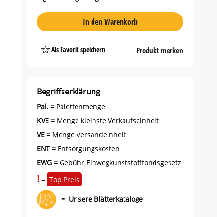
In den Warenkorb
Als Favorit speichern
Produkt merken
Platzhalter
Button
Begriffserklärung
Pal. =
Palettenmenge
KVE =
Menge kleinste Verkaufseinheit
VE =
Menge Versandeinheit
ENT =
Entsorgungskosten
EWG =
Gebühr Einwegkunststofffondsgesetz
!
=
Top Preis
=
Unsere Blätterkataloge