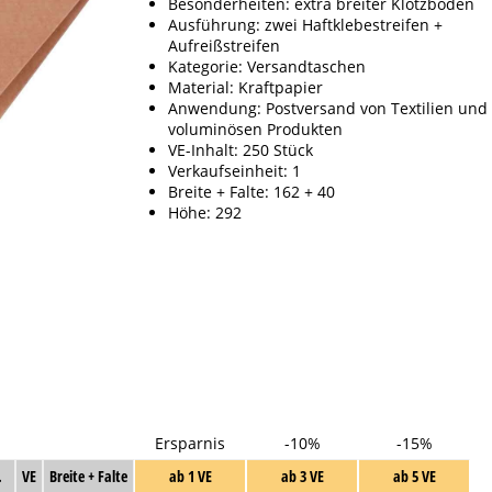
Besonderheiten: extra breiter Klotzboden
Ausführung: zwei Haftklebestreifen +
Aufreißstreifen
Kategorie: Versandtaschen
Material: Kraftpapier
Anwendung: Postversand von Textilien und
voluminösen Produkten
VE-Inhalt: 250 Stück
Verkaufseinheit: 1
Breite + Falte: 162 + 40
Höhe: 292
Ersparnis
-10%
-15%
.
VE
Breite + Falte
ab 1 VE
ab 3 VE
ab 5 VE