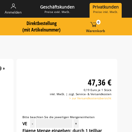
Geschäftskunden
Privatkunden
Preise exkl. MwSt.
Preise inkl. MwSt.
Anmelden
Direktbestellung
0
 Suche Landingpage
ummer hier eingeben:
(mit Artikelnummer)
Warenkorb
9 +
47,36 €
0,19 Euro je 1 Stück
inkl. MwSt. | zzgl. Service- & Versandkosten
> zur Versandkostenübersicht
Bitte beachten Sie die jeweiligen Mengeneinheiten
VE
-
+
Eigene Menge eingeben: durch 1 teilbar