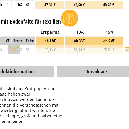
ck
1
162 + 40
47,36 €
42,60 €
40,28 €
mit Bodenfalte für Textilien
Ersparnis
-10%
-15%
.
VE
Breite + Falte
ab 1 VE
ab 3 VE
ab 5 VE
ck
1
250 + 50
65,33 €
58,79 €
55,51 €
→
oduktinformation
Downloads
utel sind aus Kraftpapier und
hläge haben zwei
erschlossen werden können. Es
können die Versandtaschen mit
wieder geöffnet werden. Sie
ge + Klappe) groß und haben eine
hen in einer