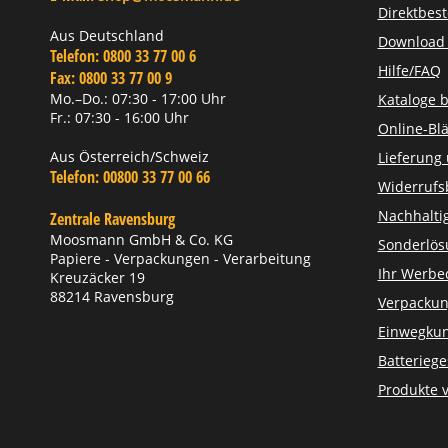
Direktbest
Aus Deutschland
Download Z
Telefon:
0800 33 77 00 6
Hilfe/FAQ
Fax:
0800 33 77 00 9
Mo.–Do.: 07:30 - 17:00 Uhr
Kataloge b
Fr.: 07:30 - 16:00 Uhr
Online-Blä
Aus Österreich/Schweiz
Lieferung
Telefon:
00800 33 77 00 66
Widerrufs
Nachhaltig
Zentrale Ravensburg
Moosmann GmbH & Co. KG
Sonderlö
Papiere - Verpackungen - Verarbeitung
Ihr Werbe
Kreuzäcker 19
88214 Ravensburg
Verpackun
Einwegkun
Batteriege
Produkte 