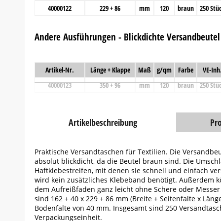
40000122
229 + 86
mm
120
braun
250 Stü
Andere Ausführungen - Blickdichte Versandbeutel 
Artikel-Nr.
Länge + Klappe
Maß
g/qm
Farbe
VE-Inh
40000123
350 + 96
mm
120
braun
250 Stü
Artikelbeschreibung
Pr
Praktische Versandtaschen für Textilien. Die Versandbe
absolut blickdicht, da die Beutel braun sind. Die Umsc
Haftklebestreifen, mit denen sie schnell und einfach v
wird kein zusätzliches Klebeband benötigt. Außerdem 
dem Aufreißfaden ganz leicht ohne Schere oder Messer 
sind 162 + 40 x 229 + 86 mm (Breite + Seitenfalte x Län
Bodenfalte von 40 mm. Insgesamt sind 250 Versandtasc
Verpackungseinheit.