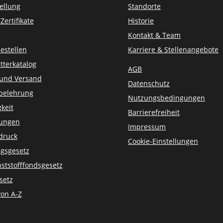
ellung
Standorte
ertifikate
Historie
Kontakt & Team
estellen
Karriere & Stellenangebote
tterkatalog
AGB
 und Versand
Datenschutz
belehrung
Nutzungsbedingungen
keit
Barrierefreiheit
sungen
Impressum
druck
Cookie-Einstellungen
gsgesetz
ststofffondsgesetz
setz
von A-Z