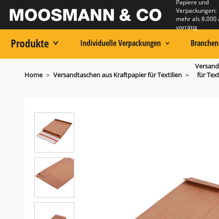
Papiere und
Verpackungen:
mehr als 8.000 
vorrätig
Produkte
Individuelle Verpackungen
Branchen
Versand
>
>
Home
Versandtaschen aus Kraftpapier für Textilien
für Text