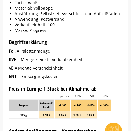
Farbe: weiß
Material: Vollpappe
Ausführung: Selbstklebeverschluss und Aufreißfaden
Anwendung: Postversand
Verkaufseinheit: 100
Marke:
Progress
Begriffserklärung
Pal. =
Palettenmenge
KVE =
Menge kleinste Verkaufseinheit
VE =
Menge Versandeinheit
ENT =
Entsorgungskosten
Preis in Euro je 1 Stück bei Abnahme ab
Ersparnis
-10%
-15%
-30%
Außenmaß
Progress
ab 100
ab 300
ab 500
ab 1000
BxLxH
165 g
1,18 €
1,06 €
1,00 €
0,82 €