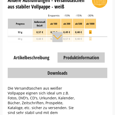
Andere Ausführungen - Versandtaschen
aus stabiler Vollpappe - weiß
Ersparnis
-10%
-15%
-30%
Außenmaß
Progress
ab 100
ab 300
ab 500
ab 1000
BxLxH
53 g
0,57 €
0,51 €
0,49 €
0,40 €
→
68 g
0,68 €
0,61 €
0,57 €
0,48 €
→
Artikelbeschreibung
Produktinformation
Downloads
Die Versandtaschen aus weißer
Vollpappe eignen sich ideal um z.B.
Fotos, DVD's, CD's, Urkunden, Kalender,
Bücher, Zeitschriften, Prospekte,
Kataloge, etc. sicher zu versenden. Sie
sind sehr stabil und mit dem