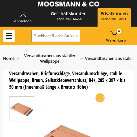
Geschäftskunden
Privatkunden
Preise exkl. MwSt.
Preise inkl. MwSt.
Anmelden
0
Suchbegriff oder Artikelnummer hier eing
Warenkorb
Versandtaschen aus stabiler
>
>
Home
Versandtaschen aus stabiler Wellpappe PP W01.07
Wellpappe
Versandtaschen, Briefumschläge, Versandumschläge, stabile
Wellpappe, Braun, Selbstklebeverschluss, B4+, 285 x 397 x bis
50 mm (Innenmaß Länge x Breite x Höhe)