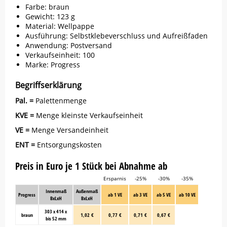
Farbe: braun
Gewicht: 123 g
Material: Wellpappe
Ausführung: Selbstklebeverschluss und Aufreißfaden
Anwendung: Postversand
Verkaufseinheit: 100
Marke:
Progress
Begriffserklärung
Pal. =
Palettenmenge
KVE =
Menge kleinste Verkaufseinheit
VE =
Menge Versandeinheit
ENT =
Entsorgungskosten
Preis in Euro je 1 Stück bei Abnahme ab
Ersparnis
-25%
-30%
-35%
Innenmaß
Außenmaß
Progress
ab 1 VE
ab 3 VE
ab 5 VE
ab 10 VE
BxLxH
BxLxH
303 x 414 x
braun
1,02 €
0,77 €
0,71 €
0,67 €
bis 52 mm