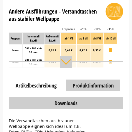
Andere Ausführungen - Versandtaschen
aus stabiler Wellpappe
Ersparnis
-25%
-30%
-35%
Innenmaß
Außenmaß
Progress
ab 1 VE
ab 3 VE
ab 5 VE
ab 10 VE
BxLxH
BxLxH
167 x 268 x bis
braun
0,61 €
0,45 €
0,42 €
0,39 €
→
52 mm
200 x 288 x bis
braun
0,68 €
0,51 €
0,48 €
0,44 €
→
52 mm
Artikelbeschreibung
Produktinformation
Downloads
Die Versandtaschen aus brauner
Wellpappe eignen sich ideal um z.B.
Fotos, DVD's, CD's, Urkunden, Kalender,